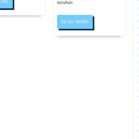
READ
ORE
taruhan
MORE
READ
READ MORE
MORE