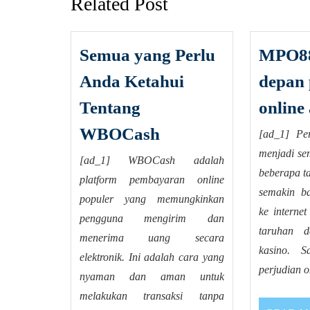
Related Post
Semua yang Perlu
MPO88
Anda Ketahui
depan 
Tentang
online 
Semua
WBOCash
[ad_1] Per
yang
menjadi se
[ad_1] WBOCash adalah
Perlu
beberapa ta
platform pembayaran online
Anda
semakin b
populer yang memungkinkan
Ketahui
ke interne
pengguna mengirim dan
Tentang
taruhan 
menerima uang secara
WBOCash
kasino. S
elektronik. Ini adalah cara yang
perjudian o
nyaman dan aman untuk
melakukan transaksi tanpa