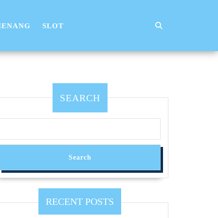
MENANG
SLOT
SEARCH
Search
RECENT POSTS