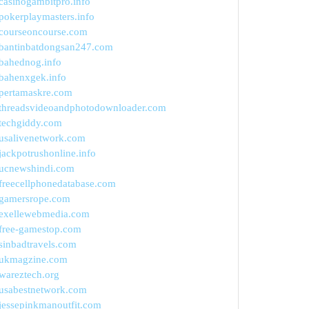
casinogambitpro.info
pokerplaymasters.info
courseoncourse.com
bantinbatdongsan247.com
bahednog.info
bahenxgek.info
pertamaskre.com
threadsvideoandphotodownloader.com
techgiddy.com
usalivenetwork.com
jackpotrushonline.info
ucnewshindi.com
freecellphonedatabase.com
gamersrope.com
exellewebmedia.com
free-gamestop.com
sinbadtravels.com
ukmagzine.com
wareztech.org
usabestnetwork.com
jessepinkmanoutfit.com