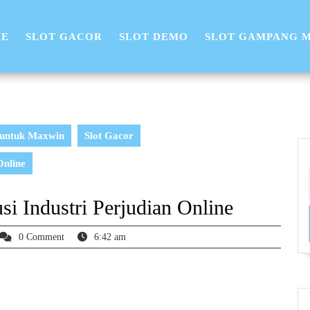
E
SLOT GACOR
SLOT DEMO
SLOT GAMPANG 
 untuk Maxwin
Slot Gacor
Online
i Industri Perjudian Online
in@mypuertoplata.net
0 Comment
6:42 am