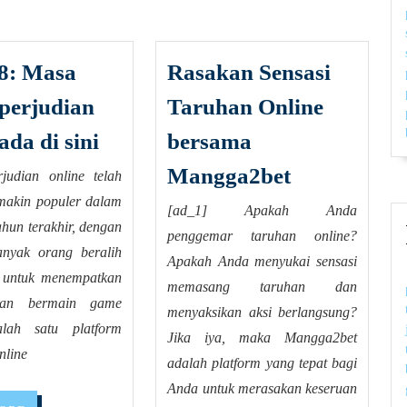
: Masa
Rasakan Sensasi
perjudian
Taruhan Online
MPO88:
ada di sini
bersama
Masa
Rasakan
Mangga2bet
judian online telah
depan
Sensasi
makin populer dalam
[ad_1] Apakah Anda
perjudian
Taruhan
hun terakhir, dengan
penggemar taruhan online?
online
Online
anyak orang beralih
Apakah Anda menyukai sensasi
ada
bersama
t untuk menempatkan
memasang taruhan dan
di
Mangga2be
dan bermain game
menyaksikan aksi berlangsung?
sini
alah satu platform
Jika iya, maka Mangga2bet
nline
adalah platform yang tepat bagi
Anda untuk merasakan keseruan