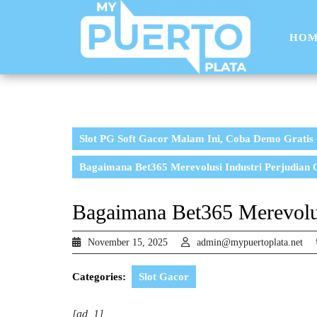
Skip
to
HOM
content
Slot PG Soft Gacor Malam Ini, Coba Demo Gratis
Bagaimana Bet365 Merevolusi Industri Perjudian 
Bagaimana Bet365 Merevolus
November
adm
November 15, 2025
admin@mypuertoplata.net
15,
2025
Categories:
Slot Gacor
[ad_1]