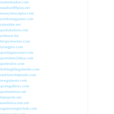
businemarket.com
matahari88play.net
moneydescriptor.com
youthsmagazine.com
painaidee.net
sportsdarkest.com
webtoon.biz
thesportswires.com
hyungpro.com
sportingnewsnet.com
sportstime24day.com
sporteslive.com
theblingblingshields.com
pinkfrenchtipnails.com
newgamestv.com
sportsgallerys.com
sportsmirrors.net
datasports.net
atasehirescortu.net
engineeringtechub.com