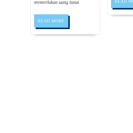
READ M
memerlukan uang tunai
READ
READ MORE
MORE