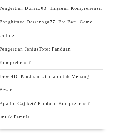
Pengertian Dunia303: Tinjauan Komprehensif
Bangkitnya Dewanaga77: Era Baru Game
Online
Pengertian JeniusToto: Panduan
Komprehensif
Dewi4D: Panduan Utama untuk Menang
Besar
Apa itu Gajibet? Panduan Komprehensif
untuk Pemula