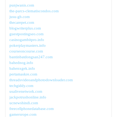
punjwanis.com
the-parcs-clematiscondos.com
jusu-gb.com
thecarepet.com
blogwriterplus.com
guestpostingseo.com
casinogambitpro.info
pokerplaymasters.info
courseoncourse.com
bantinbatdongsan247.com
bahednog.info
bahenxgek.info
pertamaskre.com
threadsvideoandphotodownloader.com
techgiddy.com
usalivenetwork.com
jackpotrushonline.info
ucnewshindi.com
freecellphonedatabase.com
gamersrope.com