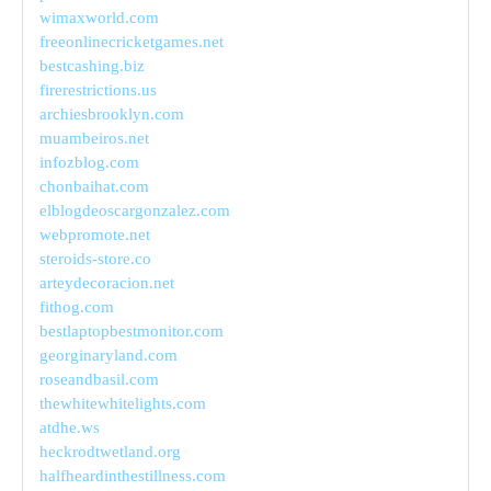
wimaxworld.com
freeonlinecricketgames.net
bestcashing.biz
firerestrictions.us
archiesbrooklyn.com
muambeiros.net
infozblog.com
chonbaihat.com
elblogdeoscargonzalez.com
webpromote.net
steroids-store.co
arteydecoracion.net
fithog.com
bestlaptopbestmonitor.com
georginaryland.com
roseandbasil.com
thewhitewhitelights.com
atdhe.ws
heckrodtwetland.org
halfheardinthestillness.com