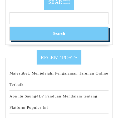
SEARCH
Search
RECENT POSTS
Majestibet: Menjelajahi Pengalaman Taruhan Online
Terbaik
Apa itu Saung4D? Panduan Mendalam tentang
Platform Populer Ini