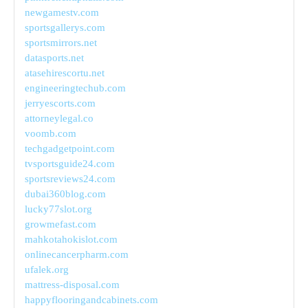
newgamestv.com
sportsgallerys.com
sportsmirrors.net
datasports.net
atasehirescortu.net
engineeringtechub.com
jerryescorts.com
attorneylegal.co
voomb.com
techgadgetpoint.com
tvsportsguide24.com
sportsreviews24.com
dubai360blog.com
lucky77slot.org
growmefast.com
mahkotahokislot.com
onlinecancerpharm.com
ufalek.org
mattress-disposal.com
happyflooringandcabinets.com