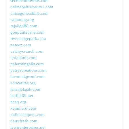
secretcourtesans.com
onlinebahisforum1.com
chicagoheadline.com
camming.org
rajalion88.com
goupuntacana.com
riversedgepark.com
zaseez.com
catchycrunch.com
nofaphub.com
nefertitingalls.com
patsyscreations.com
income4proof.com
educaritas.org
lensajelajah.com
betflik09.net
ncaq.org
xenmicro.com
onlineshopera.com
dartyfresh.com
lewisenterprises.net