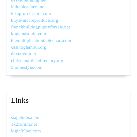
desktopmining.net
inthebleachers.net
lexapro-rx-store.com
buyskincareproducts.org
frenchbulldogpuppyforsale.net
kogamasquid.com
themultiplicationtablechart.com
casinoglamour.org
dextercoin.io
christianarticledirectory.org
5homestyle.com
Links
stagehubs.com
1x2forum.net
login99bet.com