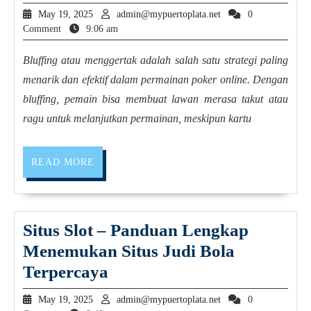
Slot
May
admin@mypuertoplata.
May 19, 2025
admin@mypuertoplata.net
0
–
19,
Comment
9:06 am
2025
Trik
Bluffing atau menggertak adalah salah satu strategi paling
Menang
menarik dan efektif dalam permainan poker online. Dengan
di
bluffing, pemain bisa membuat lawan merasa takut atau
Poker
ragu untuk melanjutkan permainan, meskipun kartu
Online
dengan
READ
READ MORE
Strategi
MORE
Bluffing
Efektif
Situs Slot – Panduan Lengkap
Menemukan Situs Judi Bola
Situs
Terpercaya
Slot
May
admin@mypuertoplata.
May 19, 2025
admin@mypuertoplata.net
0