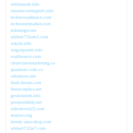
retefuturah.info
smartinvestinginfo.info
technewsalliance.com
technonetmarket.com
tedstanger.net
ufabett732um3.com
uskola.info
wagonpaints.info
waitfornext.com
clearvisionmarketing.co
quantum-code.co
whatnews.me
final-dream.com
finest-replica.net
gestioneinh.info
prosportdaily.net
salesinvest22.com
teseract.org
trendy-ama-shop.com
ufabett732m7.com