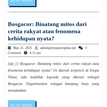
READ
READ MORE
MORE
Bosgacor: Binatang mitos dari
cerita rakyat atau fenomena
Bosgacor:
kehidupan nyata?
Binatang
May
admin@mypuertoplata.
May 21, 2025
admin@mypuertoplata.net
0
mitos
21,
Comment
4:31 pm
2025
dari
[ad_1] Bosgacor: Binatang mitos dari cerita rakyat atau
cerita
fenomena kehidupan nyata? Di daerah terpencil di Eropa
rakyat
Timur, ada makhluk legenda yang dikenal sebagai
atau
Bosgacor. Digambarkan sebagai binatang buas yang
fenomena
menakutkan
kehidupan
nyata?
READ
READ MORE