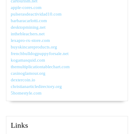
cartourism.net
apple-cores.com
pulserasdeactividad10.com
barbaracarlotti.com
desktopmining.net
inthebleachers.net
lexapro-rx-store.com
buyskincareproducts.org
frenchbulldogpuppyforsale.net
kogamasquid.com
themultiplicationtablechart.com
casinoglamour.org
dextercoin.io
christianarticledirectory.org
5homestyle.com
Links