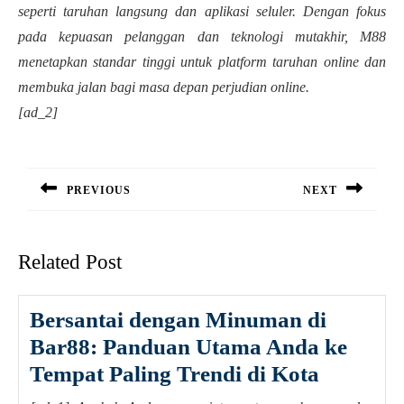
seperti taruhan langsung dan aplikasi seluler. Dengan fokus
pada kepuasan pelanggan dan teknologi mutakhir, M88
menetapkan standar tinggi untuk platform taruhan online dan
membuka jalan bagi masa depan perjudian online.
[ad_2]
Post
navigation
PREVIOUS
NEXT
Previous
Next
post:
post:
Related Post
Bersantai dengan Minuman di
Bar88: Panduan Utama Anda ke
Bersanta
Tempat Paling Trendi di Kota
dengan