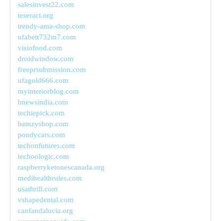
salesinvest22.com
teseract.org
trendy-ama-shop.com
ufabett732m7.com
visiofood.com
droidwindow.com
freeprsubmission.com
ufagold666.com
myinteriorblog.com
bnewsindia.com
techiepick.com
bamzyshop.com
pondycars.com
techonfutures.com
techoologic.com
raspberryketonescanada.org
medihealthrules.com
usathrill.com
vshapedental.com
canfandalucia.org