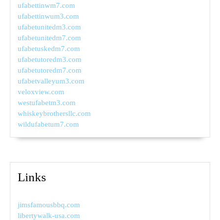
ufabettinwm7.com
ufabettinwum3.com
ufabetunitedm3.com
ufabetunitedm7.com
ufabetuskedm7.com
ufabetutoredm3.com
ufabetutoredm7.com
ufabetvalleyum3.com
veloxview.com
westufabetm3.com
whiskeybrothersllc.com
wildufabetum7.com
Links
jimsfamousbbq.com
libertywalk-usa.com