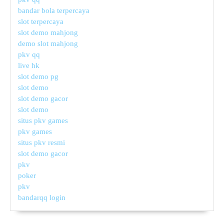
bandar bola terpercaya
slot terpercaya
slot demo mahjong
demo slot mahjong
pkv qq
live hk
slot demo pg
slot demo
slot demo gacor
slot demo
situs pkv games
pkv games
situs pkv resmi
slot demo gacor
pkv
poker
pkv
bandarqq login