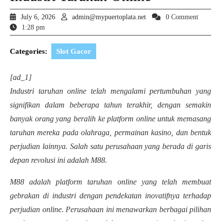
July
admin@mypuertoplata.net
July 6, 2026
admin@mypuertoplata.net
0 Comment
6,
1:28 pm
2026
Categories:
Slot Gacor
[ad_1]
Industri taruhan online telah mengalami pertumbuhan yang
signifikan dalam beberapa tahun terakhir, dengan semakin
banyak orang yang beralih ke platform online untuk memasang
taruhan mereka pada olahraga, permainan kasino, dan bentuk
perjudian lainnya. Salah satu perusahaan yang berada di garis
depan revolusi ini adalah M88.
M88 adalah platform taruhan online yang telah membuat
gebrakan di industri dengan pendekatan inovatifnya terhadap
perjudian online. Perusahaan ini menawarkan berbagai pilihan