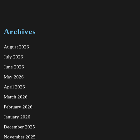
Archives
August 2026
July 2026
June 2026
May 2026
April 2026
March 2026
February 2026
January 2026
December 2025
November 2025