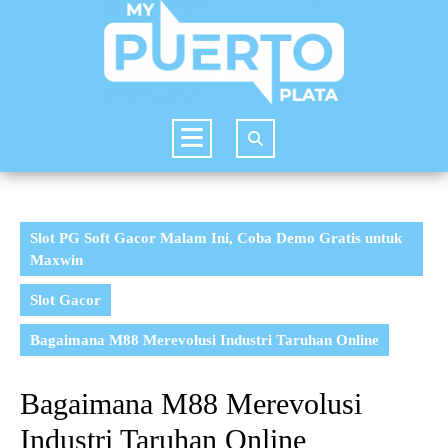
Skip
to
content
Open
Button
Slot PG Soft Gacor Malam Ini, Coba Demo Gratis untuk
Maxwin
Slot Gacor
Bagaimana M88 Merevolusi Industri Taruhan Online
Bagaimana M88 Merevolusi
Industri Taruhan Online