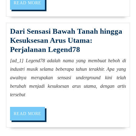
Mode
READ
READ MORE
MORE
Dari Sensasi Bawah Tanah hingga
Kesuksesan Arus Utama:
Dari
Perjalanan Legend78
Sensasi
[ad_1] Legend78 adalah nama yang membuat heboh di
Bawah
industri musik selama beberapa tahun terakhir. Apa yang
Tanah
awalnya merupakan sensasi underground kini telah
hingga
berubah menjadi kesuksesan arus utama, dengan artis
Kesuksesan
tersebut
Arus
Utama:
READ
READ MORE
MORE
Perjalanan
Legend78