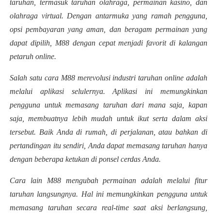
taruhan, termasuk taruhan olahraga, permainan kasino, dan
olahraga virtual. Dengan antarmuka yang ramah pengguna,
opsi pembayaran yang aman, dan beragam permainan yang
dapat dipilih, M88 dengan cepat menjadi favorit di kalangan
petaruh online.
Salah satu cara M88 merevolusi industri taruhan online adalah
melalui aplikasi selulernya. Aplikasi ini memungkinkan
pengguna untuk memasang taruhan dari mana saja, kapan
saja, membuatnya lebih mudah untuk ikut serta dalam aksi
tersebut. Baik Anda di rumah, di perjalanan, atau bahkan di
pertandingan itu sendiri, Anda dapat memasang taruhan hanya
dengan beberapa ketukan di ponsel cerdas Anda.
Cara lain M88 mengubah permainan adalah melalui fitur
taruhan langsungnya. Hal ini memungkinkan pengguna untuk
memasang taruhan secara real-time saat aksi berlangsung,