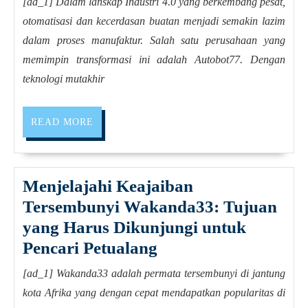
[ad_1] Dalam lanskap Industri 4.0 yang berkembang pesat,
Mengubah
otomatisasi dan kecerdasan buatan menjadi semakin lazim
Permainan
dalam proses manufaktur. Salah satu perusahaan yang
di
memimpin transformasi ini adalah Autobot77. Dengan
Industri
teknologi mutakhir
4.0
READ
READ MORE
MORE
Menjelajahi Keajaiban
Tersembunyi Wakanda33: Tujuan
yang Harus Dikunjungi untuk
Menjelajahi
Pencari Petualang
Keajaiban
[ad_1] Wakanda33 adalah permata tersembunyi di jantung
Tersembunyi
kota Afrika yang dengan cepat mendapatkan popularitas di