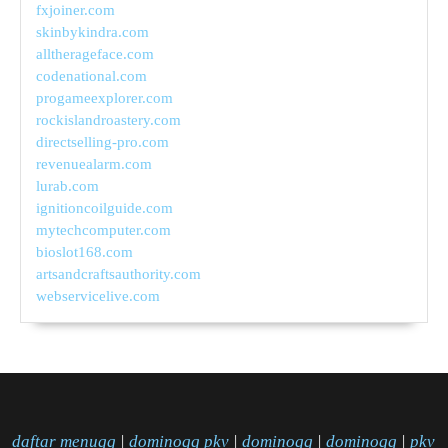
fxjoiner.com
skinbykindra.com
alltherageface.com
codenational.com
progameexplorer.com
rockislandroastery.com
directselling-pro.com
revenuealarm.com
lurab.com
ignitioncoilguide.com
mytechcomputer.com
bioslot168.com
artsandcraftsauthority.com
webservicelive.com
daftar menuqq
|
dominoqq pkv
|
dominoqq
|
dominoqq
|
pkv