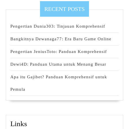
RECENT POSTS
Pengertian Dunia303: Tinjauan Komprehensif
Bangkitnya Dewanaga77: Era Baru Game Online
Pengertian JeniusToto: Panduan Komprehensif
Dewi4D: Panduan Utama untuk Menang Besar
Apa itu Gajibet? Panduan Komprehensif untuk
Pemula
Links