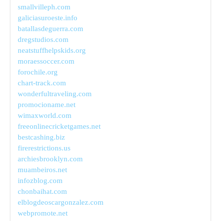
smallvilleph.com
galiciasuroeste.info
batallasdeguerra.com
dregstudios.com
neatstuffhelpskids.org
moraessoccer.com
forochile.org
chart-track.com
wonderfultraveling.com
promocioname.net
wimaxworld.com
freeonlinecricketgames.net
bestcashing.biz
firerestrictions.us
archiesbrooklyn.com
muambeiros.net
infozblog.com
chonbaihat.com
elblogdeoscargonzalez.com
webpromote.net