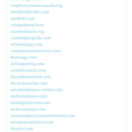
raspberryketonescanada.org
medihealthrules.com
usathrill.com
vshapedental.com
canfandalucia.org
yourengineguide.com
nybreakings.com
outstationcabsservices.com
thekrtagy.com
xchangeindia.com
coolmicrotech.com
dreamhousehack.com
the-techteacher.com
automobilenews-online.com
fashionalltimes.com
totaldigitalforum.com
technoarmaan.com
empresasposicionamientoweb.com
tonybestcosmetics.com
buzznc.com