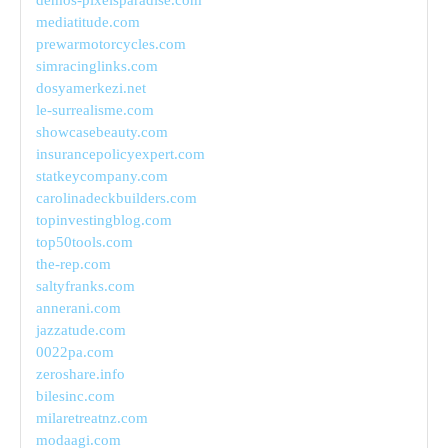
mediatitude.com
prewarmotorcycles.com
simracinglinks.com
dosyamerkezi.net
le-surrealisme.com
showcasebeauty.com
insurancepolicyexpert.com
statkeycompany.com
carolinadeckbuilders.com
topinvestingblog.com
top50tools.com
the-rep.com
saltyfranks.com
annerani.com
jazzatude.com
0022pa.com
zeroshare.info
bilesinc.com
milaretreatnz.com
modaagi.com