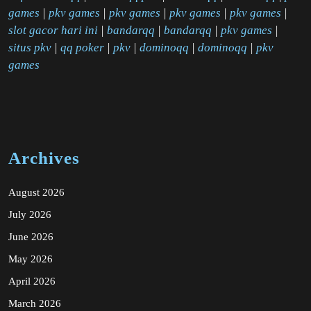
games
|
pkv games
|
pkv games
|
pkv games
|
pkv games
|
slot gacor hari ini
|
bandarqq
|
bandarqq
|
pkv games
|
situs pkv
|
qq poker
|
pkv
|
dominoqq
|
dominoqq
|
pkv
games
Archives
August 2026
July 2026
June 2026
May 2026
April 2026
March 2026