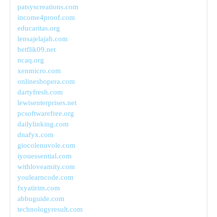
patsyscreations.com
income4proof.com
educaritas.org
lensajelajah.com
betflik09.net
ncaq.org
xenmicro.com
onlineshopera.com
dartyfresh.com
lewisenterprises.net
pcsoftwarefree.org
dailylinking.com
dnafyx.com
giocolenuvole.com
iyouessential.com
withloveamity.com
youlearncode.com
fxyatirim.com
abbuguide.com
technologyresult.com