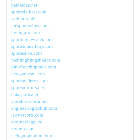
painaidee.net
sportsdarkest.com
webtoon.biz
thesportswires.com
hyungpro.com
sportingnewsnet.com
sportstime24day.com
sporteslive.com
theblingblingshields.com
pinkfrenchtipnails.com
newgamestv.com
sportsgallerys.com
sportsmirrors.net
datasports.net
atasehirescortu.net
engineeringtechub.com
jerryescorts.com
attorneylegal.co
voomb.com
techgadgetpoint.com