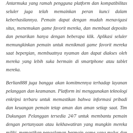
Antarmuka yang ramah pengguna platform dan kompatibilitas
seluler juga telah memainkan peran kunci dalam
keberhasilannya. Pemain dapat dengan mudah menavigasi
situs, menemukan game favorit mereka, dan membuat deposito
dan penarikan hanya dengan beberapa klik. Aplikasi seluler
memungkinkan pemain untuk menikmati game favorit mereka
saat bepergian, membuatnya nyaman dan dapat diakses oleh
mereka yang lebih suka bermain di smartphone atau tablet
mereka.
Berlian888 juga bangga akan komitmennya terhadap layanan
pelanggan dan keamanan. Platform ini menggunakan teknologi
enkripsi terbaru untuk memastikan bahwa informasi pribadi
dan keuangan pemain tetap aman dan aman setiap saat. Tim
Dukungan Pelanggan tersedia 24/7 untuk membantu pemain
dengan pertanyaan atau kekhawatiran yang mungkin mereka
miliki, memastikan pengalaman bermain game yang mulus dan