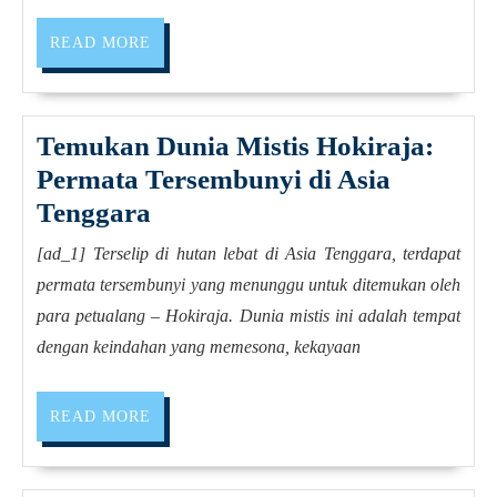
Permainan
Tambang99
READ
READ MORE
MORE
Temukan Dunia Mistis Hokiraja:
Permata Tersembunyi di Asia
Temukan
Tenggara
Dunia
[ad_1] Terselip di hutan lebat di Asia Tenggara, terdapat
Mistis
permata tersembunyi yang menunggu untuk ditemukan oleh
Hokiraja:
para petualang – Hokiraja. Dunia mistis ini adalah tempat
Permata
dengan keindahan yang memesona, kekayaan
Tersembunyi
di
READ
READ MORE
Asia
MORE
Tenggara