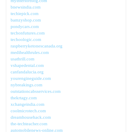
myinteriorblog.com
bnewsindia.com
techiepick.com
bamzyshop.com
pondycars.com
techonfutures.com
techoologic.com
raspberryketonescanada.org
medihealthrules.com
usathrill.com
vshapedental.com
canfandalucia.org
yourengineguide.com
nybreakings.com
outstationcabsservices.com
thekrtagy.com
xchangeindia.com
coolmicrotech.com
dreamhousehack.com
the-techteacher.com
automobilenews-online.com