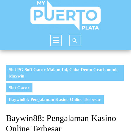
Skip
to
content
Open
Button
Slot PG Soft Gacor Malam Ini, Coba Demo Gratis untuk
Maxwin
Slot Gacor
Baywin88: Pengalaman Kasino Online Terbesar
Baywin88: Pengalaman Kasino
Online Terbesar