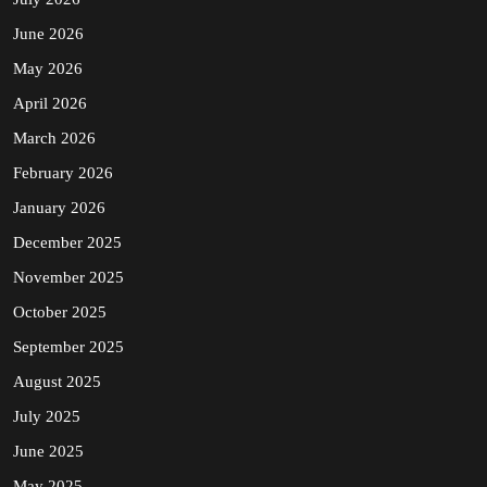
June 2026
May 2026
April 2026
March 2026
February 2026
January 2026
December 2025
November 2025
October 2025
September 2025
August 2025
July 2025
June 2025
May 2025