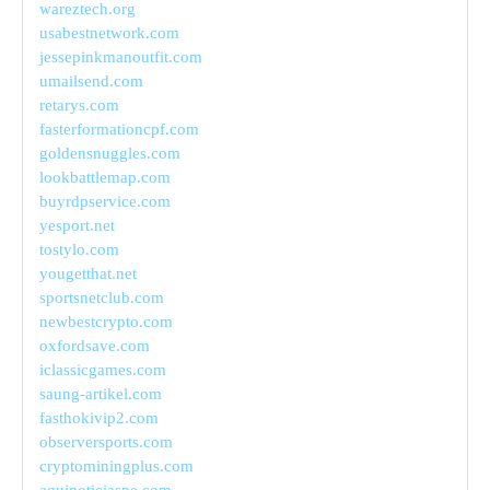
wareztech.org
usabestnetwork.com
jessepinkmanoutfit.com
umailsend.com
retarys.com
fasterformationcpf.com
goldensnuggles.com
lookbattlemap.com
buyrdpservice.com
yesport.net
tostylo.com
yougetthat.net
sportsnetclub.com
newbestcrypto.com
oxfordsave.com
iclassicgames.com
saung-artikel.com
fasthokivip2.com
observersports.com
cryptominingplus.com
aquinoticiaspe.com