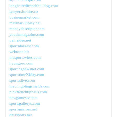
longhairedfrenchbulldog.com
lawyersforhire.co
businemarket.com
matahari88play.net
moneydescriptor.com
youthsmagazine.com
painaidee.net
sportsdarkest.com
webtoon.biz
thesportswires.com
hyungpro.com
sportingnewsnet.com
sportstime24day.com
sporteslive.com
theblingblingshields.com
pinkfrenchtipnails.com
newgamestv.com
sportsgallerys.com
sportsmirrors.net
datasports.net