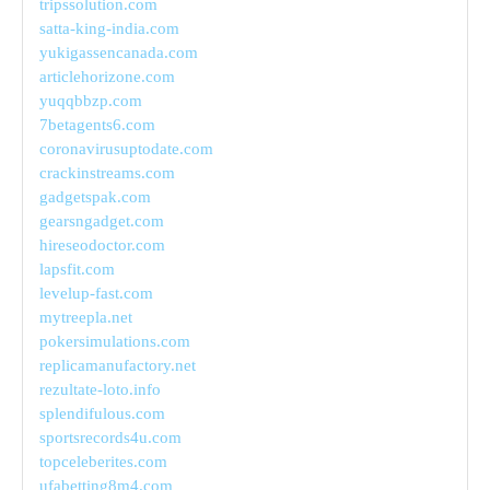
tripssolution.com
satta-king-india.com
yukigassencanada.com
articlehorizone.com
yuqqbbzp.com
7betagents6.com
coronavirusuptodate.com
crackinstreams.com
gadgetspak.com
gearsngadget.com
hireseodoctor.com
lapsfit.com
levelup-fast.com
mytreepla.net
pokersimulations.com
replicamanufactory.net
rezultate-loto.info
splendifulous.com
sportsrecords4u.com
topceleberites.com
ufabetting8m4.com