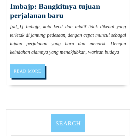
Imbajp: Bangkitnya tujuan
Imbajp:
perjalanan baru
Bangkitnya
[ad_1] Imbajp, kota kecil dan relatif tidak dikenal yang
tujuan
terletak di jantung pedesaan, dengan cepat muncul sebagai
perjalanan
tujuan perjalanan yang baru dan menarik. Dengan
baru
keindahan alamnya yang menakjubkan, warisan budaya
READ
READ MORE
MORE
SEARCH