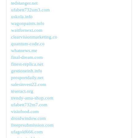
tedstanger.net
ufabett732um3.com
uskola.info
wagonpaints.info
waitfornext.com
clearvisionmarketing.co
quantum-code.co
whatnews.me
final-dream.com
finest-replica.net
gestioneinh.info
prosportdaily.net
salesinvest22.com
teseract.org
trendy-ama-shop.com
ufabett732m7.com
visiofood.com
droidwindow.com
freeprsubmission.com
ufagold666.com