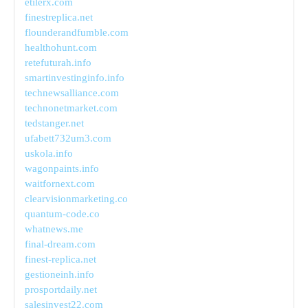
etilerx.com
finestreplica.net
flounderandfumble.com
healthohunt.com
retefuturah.info
smartinvestinginfo.info
technewsalliance.com
technonetmarket.com
tedstanger.net
ufabett732um3.com
uskola.info
wagonpaints.info
waitfornext.com
clearvisionmarketing.co
quantum-code.co
whatnews.me
final-dream.com
finest-replica.net
gestioneinh.info
prosportdaily.net
salesinvest22.com