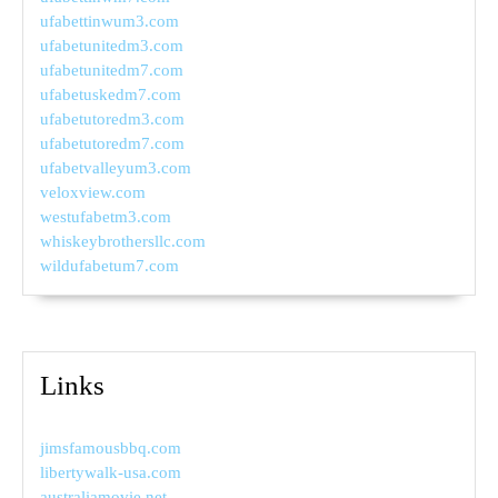
ufabettinwum3.com
ufabetunitedm3.com
ufabetunitedm7.com
ufabetuskedm7.com
ufabetutoredm3.com
ufabetutoredm7.com
ufabetvalleyum3.com
veloxview.com
westufabetm3.com
whiskeybrothersllc.com
wildufabetum7.com
Links
jimsfamousbbq.com
libertywalk-usa.com
australiamovie.net