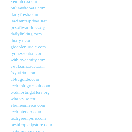
xenmicro.com
onlineshopera.com
dartyfresh.com
lewisenterprises.net
pcsoftwarefree.org
dailylinking.com
dnafyx.com
giocolenuvole.com
iyouessential.com
withloveamity.com
youlearncode.com
fxyatirim.com
abbuguide.com
technologyresult.com
webhostingoffers.org
whatszow.com
ehomeamerca.com
techintendo.com
techgreenpure.com
bestdropshipstore.com
cartelreviews.com