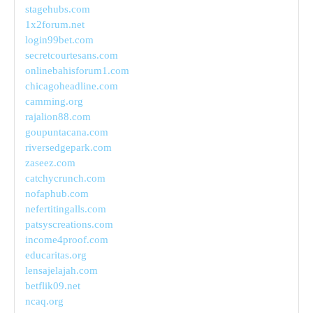
stagehubs.com
1x2forum.net
login99bet.com
secretcourtesans.com
onlinebahisforum1.com
chicagoheadline.com
camming.org
rajalion88.com
goupuntacana.com
riversedgepark.com
zaseez.com
catchycrunch.com
nofaphub.com
nefertitingalls.com
patsyscreations.com
income4proof.com
educaritas.org
lensajelajah.com
betflik09.net
ncaq.org