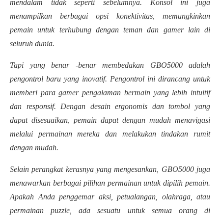
mendalam tidak seperti sebelumnya. Konsol ini juga
menampilkan berbagai opsi konektivitas, memungkinkan
pemain untuk terhubung dengan teman dan gamer lain di
seluruh dunia.
Tapi yang benar -benar membedakan GBO5000 adalah
pengontrol baru yang inovatif. Pengontrol ini dirancang untuk
memberi para gamer pengalaman bermain yang lebih intuitif
dan responsif. Dengan desain ergonomis dan tombol yang
dapat disesuaikan, pemain dapat dengan mudah menavigasi
melalui permainan mereka dan melakukan tindakan rumit
dengan mudah.
Selain perangkat kerasnya yang mengesankan, GBO5000 juga
menawarkan berbagai pilihan permainan untuk dipilih pemain.
Apakah Anda penggemar aksi, petualangan, olahraga, atau
permainan puzzle, ada sesuatu untuk semua orang di