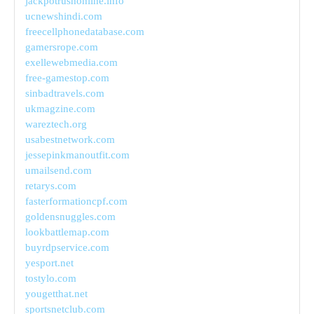
jackpotrushonline.info
ucnewshindi.com
freecellphonedatabase.com
gamersrope.com
exellewebmedia.com
free-gamestop.com
sinbadtravels.com
ukmagzine.com
wareztech.org
usabestnetwork.com
jessepinkmanoutfit.com
umailsend.com
retarys.com
fasterformationcpf.com
goldensnuggles.com
lookbattlemap.com
buyrdpservice.com
yesport.net
tostylo.com
yougetthat.net
sportsnetclub.com