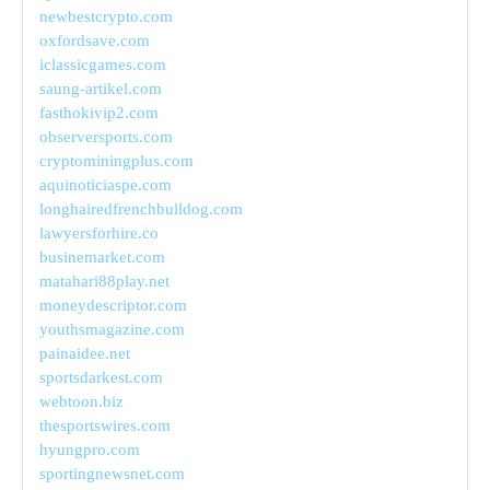
newbestcrypto.com
oxfordsave.com
iclassicgames.com
saung-artikel.com
fasthokivip2.com
observersports.com
cryptominingplus.com
aquinoticiaspe.com
longhairedfrenchbulldog.com
lawyersforhire.co
businemarket.com
matahari88play.net
moneydescriptor.com
youthsmagazine.com
painaidee.net
sportsdarkest.com
webtoon.biz
thesportswires.com
hyungpro.com
sportingnewsnet.com