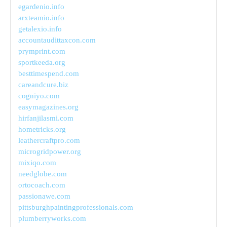
egardenio.info
arxteamio.info
getalexio.info
accountaudittaxcon.com
prymprint.com
sportkeeda.org
besttimespend.com
careandcure.biz
cogniyo.com
easymagazines.org
hirfanjilasmi.com
hometricks.org
leathercraftpro.com
microgridpower.org
mixiqo.com
needglobe.com
ortocoach.com
passionawe.com
pittsburghpaintingprofessionals.com
plumberryworks.com