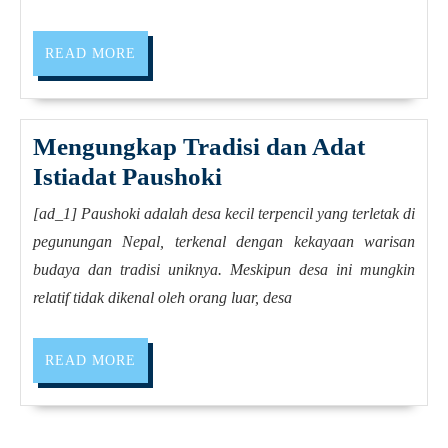
READ
READ MORE
MORE
Mengungkap Tradisi dan Adat
Mengungkap
Istiadat Paushoki
Tradisi
[ad_1] Paushoki adalah desa kecil terpencil yang terletak di
dan
pegunungan Nepal, terkenal dengan kekayaan warisan
Adat
budaya dan tradisi uniknya. Meskipun desa ini mungkin
Istiadat
relatif tidak dikenal oleh orang luar, desa
Paushoki
READ
READ MORE
MORE