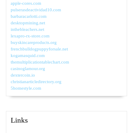
apple-cores.com
pulserasdeactividad10.com
barbaracarlotti.com
desktopmining.net
inthebleachers.net
lexapro-rx-store.com
buyskincareproducts.org
frenchbulldogpuppyforsale.net
kogamasquid.com
themultiplicationtablechart.com
casinoglamour.org
dextercoin.io
christianarticledirectory.org
5homestyle.com
Links