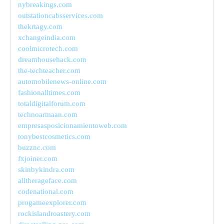
nybreakings.com
outstationcabsservices.com
thekrtagy.com
xchangeindia.com
coolmicrotech.com
dreamhousehack.com
the-techteacher.com
automobilenews-online.com
fashionalltimes.com
totaldigitalforum.com
technoarmaan.com
empresasposicionamientoweb.com
tonybestcosmetics.com
buzznc.com
fxjoiner.com
skinbykindra.com
alltherageface.com
codenational.com
progameexplorer.com
rockislandroastery.com