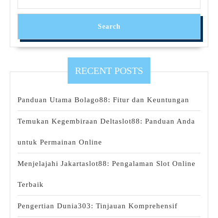
Search
RECENT POSTS
Panduan Utama Bolago88: Fitur dan Keuntungan
Temukan Kegembiraan Deltaslot88: Panduan Anda
untuk Permainan Online
Menjelajahi Jakartaslot88: Pengalaman Slot Online
Terbaik
Pengertian Dunia303: Tinjauan Komprehensif