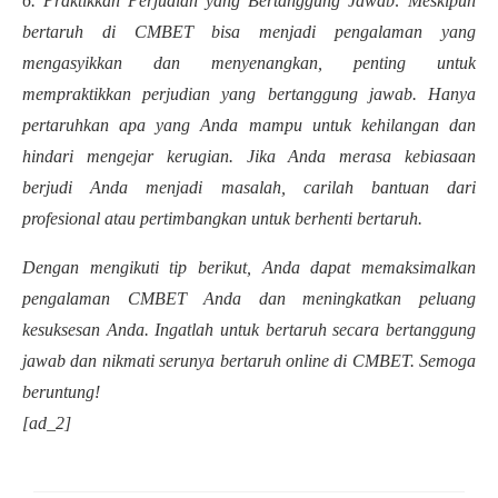
6. Praktikkan Perjudian yang Bertanggung Jawab: Meskipun
bertaruh di CMBET bisa menjadi pengalaman yang
mengasyikkan dan menyenangkan, penting untuk
mempraktikkan perjudian yang bertanggung jawab. Hanya
pertaruhkan apa yang Anda mampu untuk kehilangan dan
hindari mengejar kerugian. Jika Anda merasa kebiasaan
berjudi Anda menjadi masalah, carilah bantuan dari
profesional atau pertimbangkan untuk berhenti bertaruh.
Dengan mengikuti tip berikut, Anda dapat memaksimalkan
pengalaman CMBET Anda dan meningkatkan peluang
kesuksesan Anda. Ingatlah untuk bertaruh secara bertanggung
jawab dan nikmati serunya bertaruh online di CMBET. Semoga
beruntung!
[ad_2]
Post