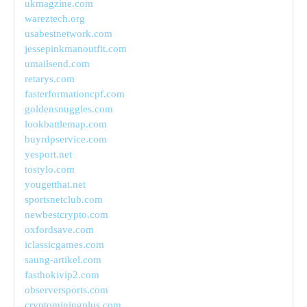
ukmagzine.com
wareztech.org
usabestnetwork.com
jessepinkmanoutfit.com
umailsend.com
retarys.com
fasterformationcpf.com
goldensnuggles.com
lookbattlemap.com
buyrdpservice.com
yesport.net
tostylo.com
yougetthat.net
sportsnetclub.com
newbestcrypto.com
oxfordsave.com
iclassicgames.com
saung-artikel.com
fasthokivip2.com
observersports.com
cryptominingplus.com