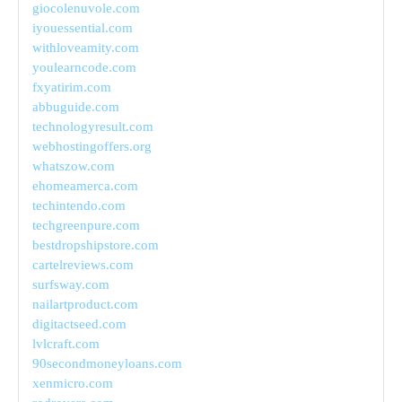
giocolenuvole.com
iyouessential.com
withloveamity.com
youlearncode.com
fxyatirim.com
abbuguide.com
technologyresult.com
webhostingoffers.org
whatszow.com
ehomeamerca.com
techintendo.com
techgreenpure.com
bestdropshipstore.com
cartelreviews.com
surfsway.com
nailartproduct.com
digitactseed.com
lvlcraft.com
90secondmoneyloans.com
xenmicro.com