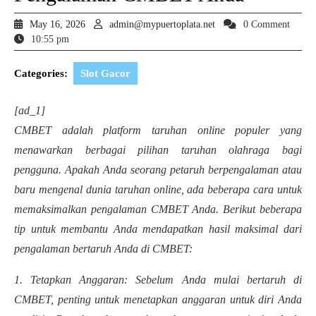
May
admin@mypuertoplata.ne
May 16, 2026
admin@mypuertoplata.net
0 Comment
16,
10:55 pm
2026
Categories:
Slot Gacor
[ad_1]
CMBET adalah platform taruhan online populer yang
menawarkan berbagai pilihan taruhan olahraga bagi
pengguna. Apakah Anda seorang petaruh berpengalaman atau
baru mengenal dunia taruhan online, ada beberapa cara untuk
memaksimalkan pengalaman CMBET Anda. Berikut beberapa
tip untuk membantu Anda mendapatkan hasil maksimal dari
pengalaman bertaruh Anda di CMBET:
1. Tetapkan Anggaran: Sebelum Anda mulai bertaruh di
CMBET, penting untuk menetapkan anggaran untuk diri Anda