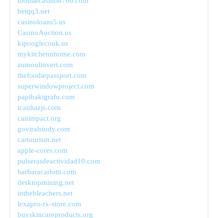
mobilecasino8760.com
betqq3.net
casinoloans5.us
CasinoAuction.us
kipooglecouk.us
mykitchennhome.com
aumoulinvert.com
thefoodiepassport.com
superwindowproject.com
papibakigrafo.com
icanhazjs.com
canimpact.org
goviralstudy.com
cartourism.net
apple-cores.com
pulserasdeactividad10.com
barbaracarlotti.com
desktopmining.net
inthebleachers.net
lexapro-rx-store.com
buyskincareproducts.org