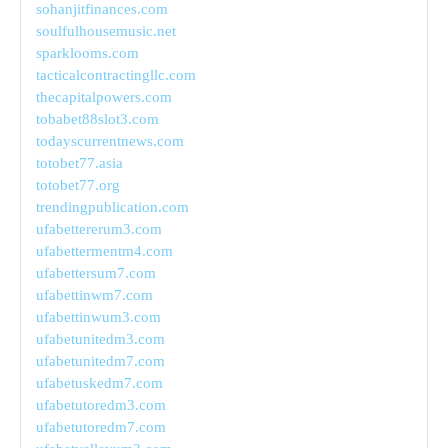
sohanjitfinances.com
soulfulhousemusic.net
sparklooms.com
tacticalcontractingllc.com
thecapitalpowers.com
tobabet88slot3.com
todayscurrentnews.com
totobet77.asia
totobet77.org
trendingpublication.com
ufabettererum3.com
ufabettermentm4.com
ufabettersum7.com
ufabettinwm7.com
ufabettinwum3.com
ufabetunitedm3.com
ufabetunitedm7.com
ufabetuskedm7.com
ufabetutoredm3.com
ufabetutoredm7.com