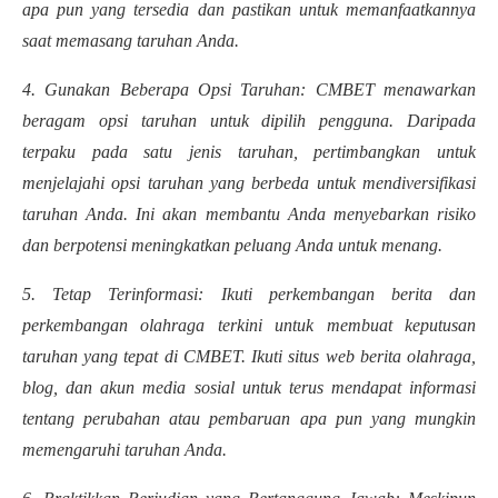
apa pun yang tersedia dan pastikan untuk memanfaatkannya
saat memasang taruhan Anda.
4. Gunakan Beberapa Opsi Taruhan: CMBET menawarkan
beragam opsi taruhan untuk dipilih pengguna. Daripada
terpaku pada satu jenis taruhan, pertimbangkan untuk
menjelajahi opsi taruhan yang berbeda untuk mendiversifikasi
taruhan Anda. Ini akan membantu Anda menyebarkan risiko
dan berpotensi meningkatkan peluang Anda untuk menang.
5. Tetap Terinformasi: Ikuti perkembangan berita dan
perkembangan olahraga terkini untuk membuat keputusan
taruhan yang tepat di CMBET. Ikuti situs web berita olahraga,
blog, dan akun media sosial untuk terus mendapat informasi
tentang perubahan atau pembaruan apa pun yang mungkin
memengaruhi taruhan Anda.