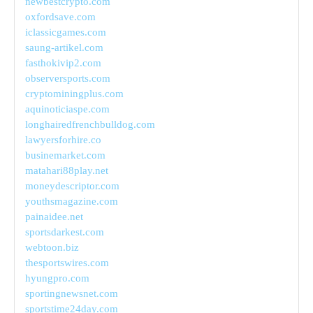
newbestcrypto.com
oxfordsave.com
iclassicgames.com
saung-artikel.com
fasthokivip2.com
observersports.com
cryptominingplus.com
aquinoticiaspe.com
longhairedfrenchbulldog.com
lawyersforhire.co
businemarket.com
matahari88play.net
moneydescriptor.com
youthsmagazine.com
painaidee.net
sportsdarkest.com
webtoon.biz
thesportswires.com
hyungpro.com
sportingnewsnet.com
sportstime24day.com