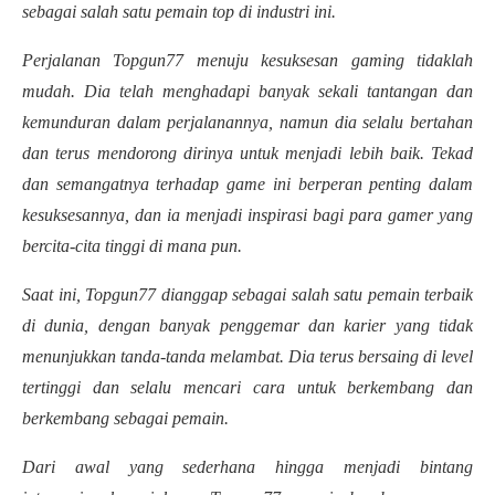
sebagai salah satu pemain top di industri ini.
Perjalanan Topgun77 menuju kesuksesan gaming tidaklah
mudah. Dia telah menghadapi banyak sekali tantangan dan
kemunduran dalam perjalanannya, namun dia selalu bertahan
dan terus mendorong dirinya untuk menjadi lebih baik. Tekad
dan semangatnya terhadap game ini berperan penting dalam
kesuksesannya, dan ia menjadi inspirasi bagi para gamer yang
bercita-cita tinggi di mana pun.
Saat ini, Topgun77 dianggap sebagai salah satu pemain terbaik
di dunia, dengan banyak penggemar dan karier yang tidak
menunjukkan tanda-tanda melambat. Dia terus bersaing di level
tertinggi dan selalu mencari cara untuk berkembang dan
berkembang sebagai pemain.
Dari awal yang sederhana hingga menjadi bintang