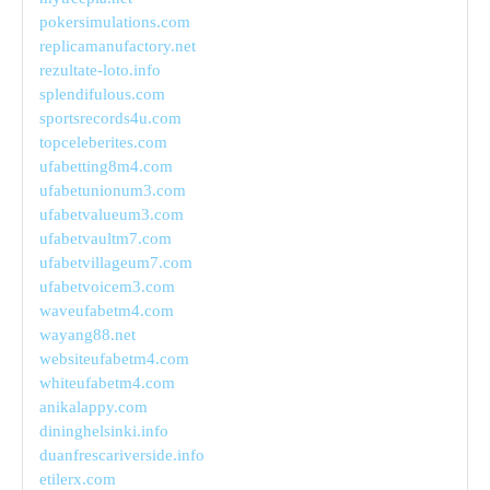
pokersimulations.com
replicamanufactory.net
rezultate-loto.info
splendifulous.com
sportsrecords4u.com
topceleberites.com
ufabetting8m4.com
ufabetunionum3.com
ufabetvalueum3.com
ufabetvaultm7.com
ufabetvillageum7.com
ufabetvoicem3.com
waveufabetm4.com
wayang88.net
websiteufabetm4.com
whiteufabetm4.com
anikalappy.com
dininghelsinki.info
duanfrescariverside.info
etilerx.com