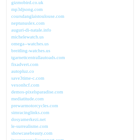
gizmobird.co.uk
mp3djsong.com
coursdanglaistoulouse.com
neptunuslex.com
auguri-di-natale.info
michelewatch.us
omega--watches.us
breitling-watches.us
tgarnettcentrallautoads.com
fixadvert.com
autopluz.co
save3time-c.com
vexonhcf.com
demos-pixelsparadise.com
mediatitude.com
prewarmotorcycles.com
simracinglinks.com
dosyamerkezi.net
le-surrealisme.com
showcasebeauty.com
insurancepolicyexpert.com