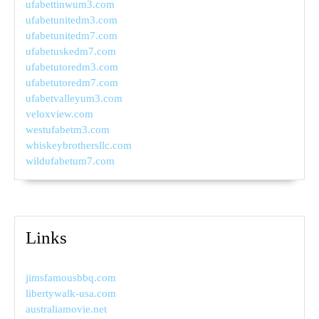
ufabettinwum3.com
ufabetunitedm3.com
ufabetunitedm7.com
ufabetuskedm7.com
ufabetutoredm3.com
ufabetutoredm7.com
ufabetvalleyum3.com
veloxview.com
westufabetm3.com
whiskeybrothersllc.com
wildufabetum7.com
Links
jimsfamousbbq.com
libertywalk-usa.com
australiamovie.net