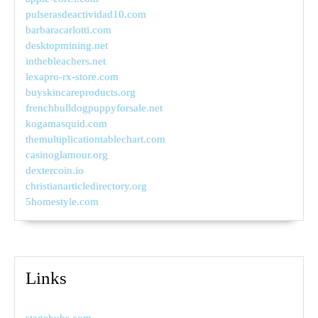
pulserasdeactividad10.com
barbaracarlotti.com
desktopmining.net
inthebleachers.net
lexapro-rx-store.com
buyskincareproducts.org
frenchbulldogpuppyforsale.net
kogamasquid.com
themultiplicationtablechart.com
casinoglamour.org
dextercoin.io
christianarticledirectory.org
5homestyle.com
Links
stagehubs.com