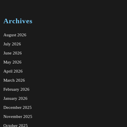
Archives
August 2026
July 2026
June 2026
May 2026
April 2026
March 2026
February 2026
January 2026
December 2025
November 2025
October 2025