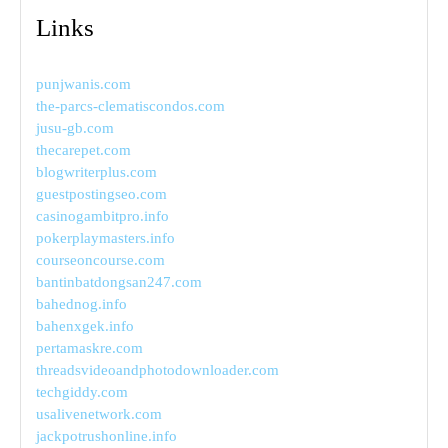
Links
punjwanis.com
the-parcs-clematiscondos.com
jusu-gb.com
thecarepet.com
blogwriterplus.com
guestpostingseo.com
casinogambitpro.info
pokerplaymasters.info
courseoncourse.com
bantinbatdongsan247.com
bahednog.info
bahenxgek.info
pertamaskre.com
threadsvideoandphotodownloader.com
techgiddy.com
usalivenetwork.com
jackpotrushonline.info