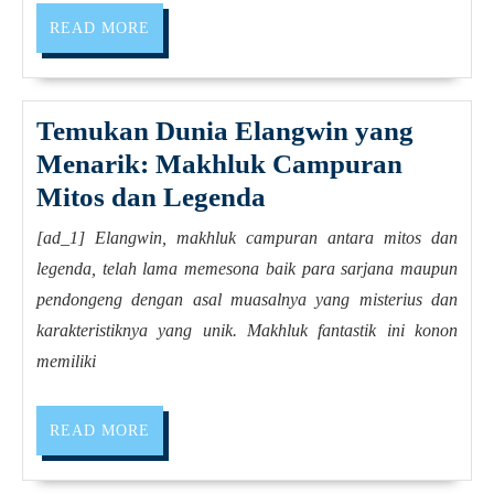
READ
READ MORE
MORE
Temukan Dunia Elangwin yang
Menarik: Makhluk Campuran
Temukan
Mitos dan Legenda
Dunia
[ad_1] Elangwin, makhluk campuran antara mitos dan
Elangwin
legenda, telah lama memesona baik para sarjana maupun
yang
pendongeng dengan asal muasalnya yang misterius dan
Menarik:
karakteristiknya yang unik. Makhluk fantastik ini konon
Makhluk
memiliki
Campuran
Mitos
READ
READ MORE
MORE
dan
Legenda