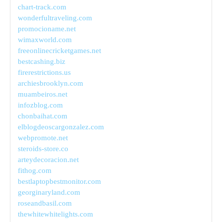
chart-track.com
wonderfultraveling.com
promocioname.net
wimaxworld.com
freeonlinecricketgames.net
bestcashing.biz
firerestrictions.us
archiesbrooklyn.com
muambeiros.net
infozblog.com
chonbaihat.com
elblogdeoscargonzalez.com
webpromote.net
steroids-store.co
arteydecoracion.net
fithog.com
bestlaptopbestmonitor.com
georginaryland.com
roseandbasil.com
thewhitewhitelights.com