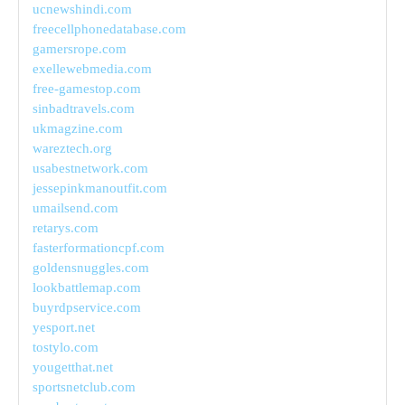
ucnewshindi.com
freecellphonedatabase.com
gamersrope.com
exellewebmedia.com
free-gamestop.com
sinbadtravels.com
ukmagzine.com
wareztech.org
usabestnetwork.com
jessepinkmanoutfit.com
umailsend.com
retarys.com
fasterformationcpf.com
goldensnuggles.com
lookbattlemap.com
buyrdpservice.com
yesport.net
tostylo.com
yougetthat.net
sportsnetclub.com