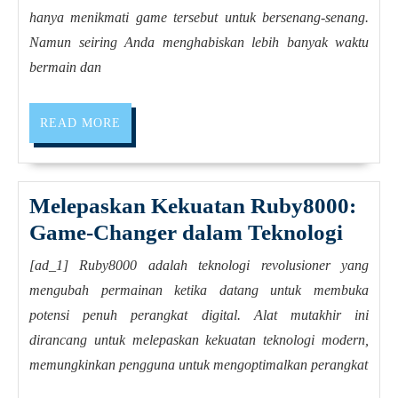
Hingg
hanya menikmati game tersebut untuk bersenang-senang.
Juara
Namun seiring Anda menghabiskan lebih banyak waktu
Mpoki
bermain dan
Tips
dan
READ
READ MORE
MORE
Trik
Sukses
Melepaskan Kekuatan Ruby8000:
Mele
Game-Changer dalam Teknologi
Keku
[ad_1] Ruby8000 adalah teknologi revolusioner yang
Ruby
mengubah permainan ketika datang untuk membuka
Game
potensi penuh perangkat digital. Alat mutakhir ini
Chan
dirancang untuk melepaskan kekuatan teknologi modern,
dala
memungkinkan pengguna untuk mengoptimalkan perangkat
Tekno