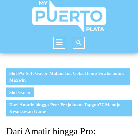
Skip
to
content
Open
Button
Slot PG Soft Gacor Malam Ini, Coba Demo Gratis untuk
Maxwin
Slot Gacor
Dari Amatir hingga Pro: Perjalanan Topgun77 Menuju
Kesuksesan Game
Dari Amatir hingga Pro: