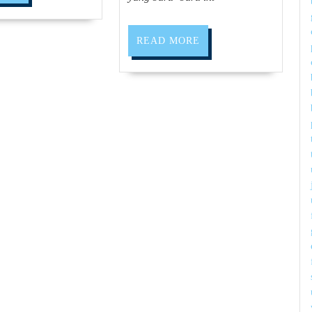
MORE
berisiko
tinggi
READ
READ MORE
MORE