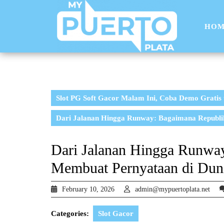
Skip
to
HOM
content
Slot PG Soft Gacor Malam Ini, Coba Demo Gratis
Dari Jalanan Hingga Runway: Bagaimana Republi
Dari Jalanan Hingga Runwa
Membuat Pernyataan di Dun
February
admi
February 10, 2026
admin@mypuertoplata.net
10,
2026
Categories:
Slot Gacor