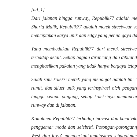
[ad_1]
Dari jalanan hingga runway, Republik77 adalah mere
Shariq Malik, Republik77 adalah merek streetwear y
menciptakan karya unik dan edgy yang penuh gaya da
Yang membedakan Republik77 dari merek streetwe
terhadap detail. Setiap bagian dirancang dan dibuat
menghasilkan pakaian yang tidak hanya bergaya tetap
Salah satu koleksi merek yang menonjol adalah lin
rumit, dan siluet unik yang terinspirasi oleh penga
hingga celana panjang, setiap koleksinya memanca
runway dan di jalanan.
Komitmen Republik77 terhadap inovasi dan kreativita
penggemar mode dan selebriti. Potongan-potongann
West, dan Jay-Z, memperkuat reputasinya sebagai mer