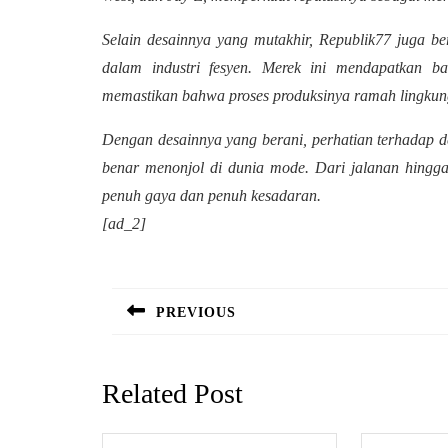
Selain desainnya yang mutakhir, Republik77 juga be
dalam industri fesyen. Merek ini mendapatkan 
memastikan bahwa proses produksinya ramah lingkung
Dengan desainnya yang berani, perhatian terhadap de
benar menonjol di dunia mode. Dari jalanan hingg
penuh gaya dan penuh kesadaran.
[ad_2]
Post
navigation
PREVIOUS
Previous
post:
Related Post