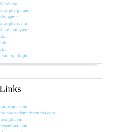
slot demo
situs pkv games
pkv games
situs pkv resmi
slot demo gacor
pkv
poker
pkv
bandarqq login
n:
or
gi
Links
punjwanis.com
the-parcs-clematiscondos.com
jusu-gb.com
thecarepet.com