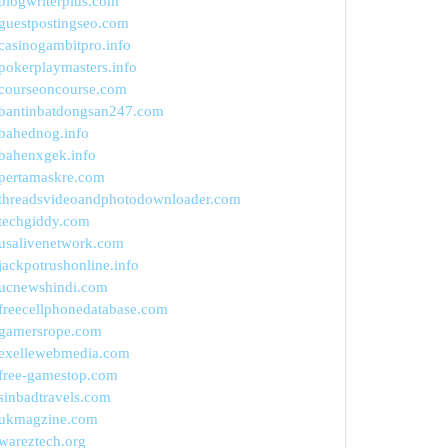
blogwriterplus.com
guestpostingseo.com
casinogambitpro.info
pokerplaymasters.info
courseoncourse.com
bantinbatdongsan247.com
bahednog.info
bahenxgek.info
pertamaskre.com
threadsvideoandphotodownloader.com
techgiddy.com
usalivenetwork.com
jackpotrushonline.info
ucnewshindi.com
freecellphonedatabase.com
gamersrope.com
exellewebmedia.com
free-gamestop.com
sinbadtravels.com
ukmagzine.com
wareztech.org