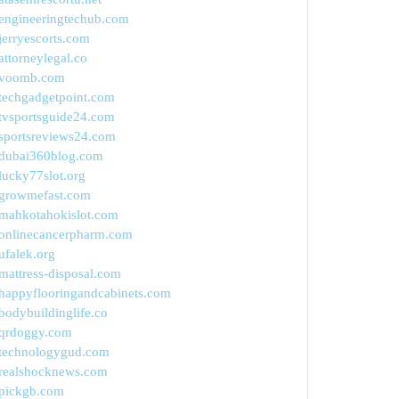
engineeringtechub.com
jerryescorts.com
attorneylegal.co
voomb.com
techgadgetpoint.com
tvsportsguide24.com
sportsreviews24.com
dubai360blog.com
lucky77slot.org
growmefast.com
mahkotahokislot.com
onlinecancerpharm.com
ufalek.org
mattress-disposal.com
happyflooringandcabinets.com
bodybuildinglife.co
qrdoggy.com
technologygud.com
realshocknews.com
pickgb.com