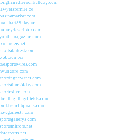
longhairedfrenchbulldog.com
lawyersforhire.co
businemarket.com
matahari88play.net
moneydescriptor.com
youthsmagazine.com
painaidee.net
sportsdarkest.com
webtoon.biz
thesportswires.com
hyungpro.com
sportingnewsnet.com
sportstime24day.com
sporteslive.com
theblingblingshields.com
pinkfrenchtipnails.com
newgamestv.com
sportsgallerys.com
sportsmirrors.net
datasports.net
atasehirescortu.net