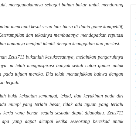
ulit, menggunakannya sebagai bahan bakar untuk mendorong
ian mencapai kesuksesan luar biasa di dunia game kompetitif,
eterampilan dan tekadnya membuatnya mendapatkan reputasi
dan namanya menjadi identik dengan keunggulan dan prestasi.
lanan Zeus711 bukanlah kesuksesannya, melainkan pengaruhnya
nya, ia telah menginspirasi banyak sekali calon gamer untuk
h pada tujuan mereka. Dia telah menunjukkan bahwa dengan
n terjadi.
ah bukti kekuatan semangat, tekad, dan keyakinan pada diri
da mimpi yang terlalu besar, tidak ada tujuan yang terlalu
 kerja yang benar, segala sesuatu dapat dijangkau. Zeus711
ng apa yang dapat dicapai ketika seseorang bertekad untuk