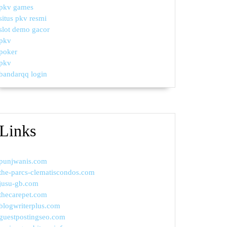
pkv games
situs pkv resmi
slot demo gacor
pkv
poker
pkv
bandarqq login
Links
punjwanis.com
the-parcs-clematiscondos.com
jusu-gb.com
thecarepet.com
blogwriterplus.com
guestpostingseo.com