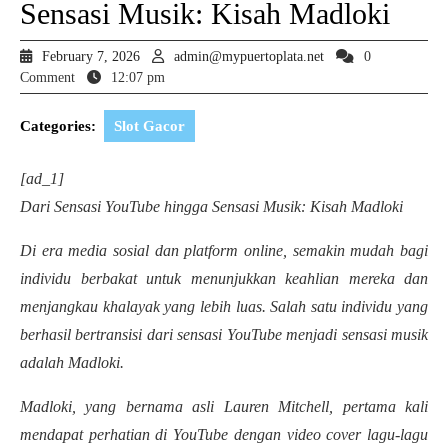
Sensasi Musik: Kisah Madloki
February
admin@mypuertoplata
February 7, 2026
admin@mypuertoplata.net
0
7,
Comment
12:07 pm
2026
Categories:
Slot Gacor
[ad_1]
Dari Sensasi YouTube hingga Sensasi Musik: Kisah Madloki
Di era media sosial dan platform online, semakin mudah bagi
individu berbakat untuk menunjukkan keahlian mereka dan
menjangkau khalayak yang lebih luas. Salah satu individu yang
berhasil bertransisi dari sensasi YouTube menjadi sensasi musik
adalah Madloki.
Madloki, yang bernama asli Lauren Mitchell, pertama kali
mendapat perhatian di YouTube dengan video cover lagu-lagu