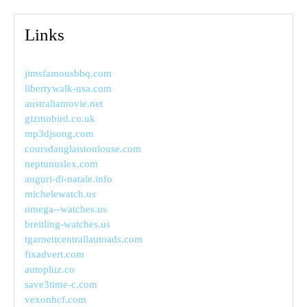
Links
jimsfamousbbq.com
libertywalk-usa.com
australiamovie.net
gizmobird.co.uk
mp3djsong.com
coursdanglaistoulouse.com
neptunuslex.com
auguri-di-natale.info
michelewatch.us
omega--watches.us
breitling-watches.us
tgarnettcentrallautoads.com
fixadvert.com
autopluz.co
save3time-c.com
vexonhcf.com