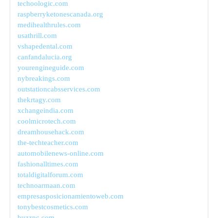
techoologic.com
raspberryketonescanada.org
medihealthrules.com
usathrill.com
vshapedental.com
canfandalucia.org
yourengineguide.com
nybreakings.com
outstationcabsservices.com
thekrtagy.com
xchangeindia.com
coolmicrotech.com
dreamhousehack.com
the-techteacher.com
automobilenews-online.com
fashionalltimes.com
totaldigitalforum.com
technoarmaan.com
empresasposicionamientoweb.com
tonybestcosmetics.com
buzznc.com