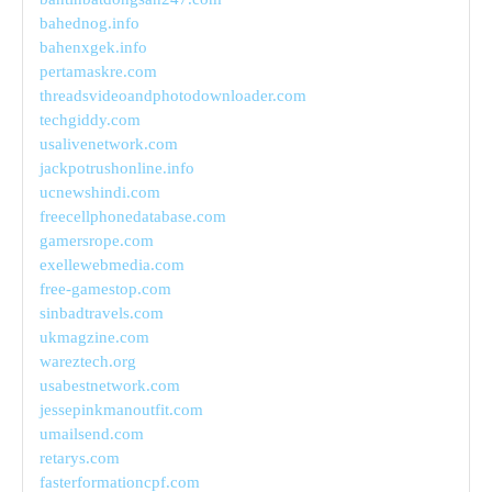
bahednog.info
bahenxgek.info
pertamaskre.com
threadsvideoandphotodownloader.com
techgiddy.com
usalivenetwork.com
jackpotrushonline.info
ucnewshindi.com
freecellphonedatabase.com
gamersrope.com
exellewebmedia.com
free-gamestop.com
sinbadtravels.com
ukmagzine.com
wareztech.org
usabestnetwork.com
jessepinkmanoutfit.com
umailsend.com
retarys.com
fasterformationcpf.com