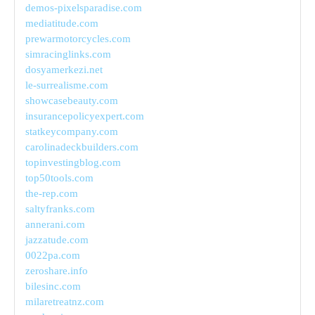
demos-pixelsparadise.com
mediatitude.com
prewarmotorcycles.com
simracinglinks.com
dosyamerkezi.net
le-surrealisme.com
showcasebeauty.com
insurancepolicyexpert.com
statkeycompany.com
carolinadeckbuilders.com
topinvestingblog.com
top50tools.com
the-rep.com
saltyfranks.com
annerani.com
jazzatude.com
0022pa.com
zeroshare.info
bilesinc.com
milaretreatnz.com