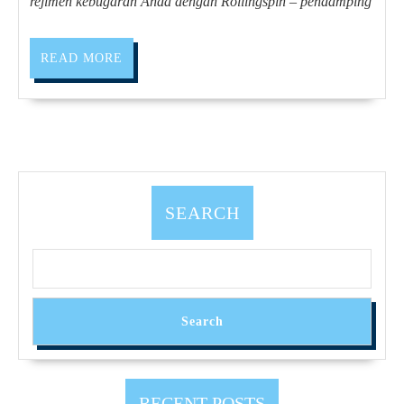
rejimen kebugaran Anda dengan Rollingspin – pendamping
Rollingspin:
The
READ
READ MORE
Perfect
MORE
Fitness
Companion
SEARCH
Search
RECENT POSTS