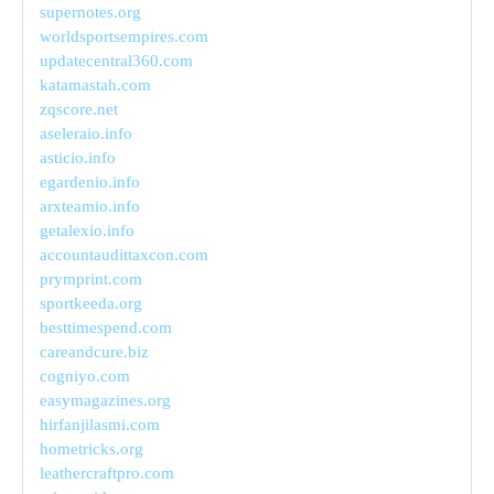
supernotes.org
worldsportsempires.com
updatecentral360.com
katamastah.com
zqscore.net
aseleraio.info
asticio.info
egardenio.info
arxteamio.info
getalexio.info
accountaudittaxcon.com
prymprint.com
sportkeeda.org
besttimespend.com
careandcure.biz
cogniyo.com
easymagazines.org
hirfanjilasmi.com
hometricks.org
leathercraftpro.com