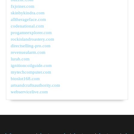
fxjoiner.com
skinbykindra.com
alltherageface.com
codenational.com
progameexplorer.com
rockislandroastery.com
directselling-pro.com
revenuealarm.com
lurab.com
ignitioncoilguide.com
mytechcomputer.com
bioslot168.com
artsandcraftsauthority.com
webservicelive.com