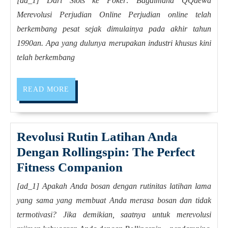
[ad_1] Dari Slots ke Poker: Bagaimana QQdewa
ke
Merevolusi Perjudian Online Perjudian online telah
Poker:
berkembang pesat sejak dimulainya pada akhir tahun
Bagaimana
1990an. Apa yang dulunya merupakan industri khusus kini
QQdewa
telah berkembang
Merevolusi
Perjudian
READ
READ MORE
MORE
Online
Revolusi Rutin Latihan Anda
Dengan Rollingspin: The Perfect
Revolusi
Fitness Companion
Rutin
[ad_1] Apakah Anda bosan dengan rutinitas latihan lama
Latihan
yang sama yang membuat Anda merasa bosan dan tidak
Anda
termotivasi? Jika demikian, saatnya untuk merevolusi
Dengan