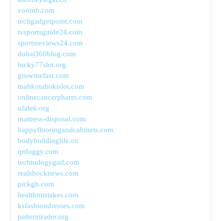
voomb.com
techgadgetpoint.com
tvsportsguide24.com
sportsreviews24.com
dubai360blog.com
lucky77slot.org
growmefast.com
mahkotahokislot.com
onlinecancerpharm.com
ufalek.org
mattress-disposal.com
happyflooringandcabinets.com
bodybuildinglife.co
qrdoggy.com
technologygud.com
realshocknews.com
pickgb.com
healthmistakes.com
ksfashiondresses.com
patterntrader.org