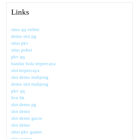
Links
situs qq online
demo slot pg
situs pkv
situs poker
pkv qq
bandar bola terpercaya
slot terpercaya
slot demo mahjong
demo slot mahjong
pkv qq
live hk
slot demo pg
slot demo
slot demo gacor
slot demo
situs pkv games
pkv games