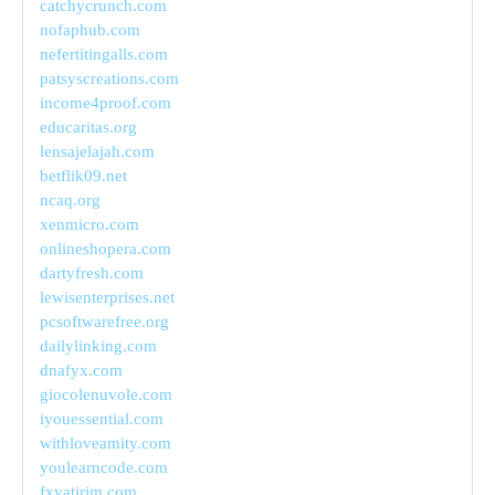
catchycrunch.com
nofaphub.com
nefertitingalls.com
patsyscreations.com
income4proof.com
educaritas.org
lensajelajah.com
betflik09.net
ncaq.org
xenmicro.com
onlineshopera.com
dartyfresh.com
lewisenterprises.net
pcsoftwarefree.org
dailylinking.com
dnafyx.com
giocolenuvole.com
iyouessential.com
withloveamity.com
youlearncode.com
fxyatirim.com