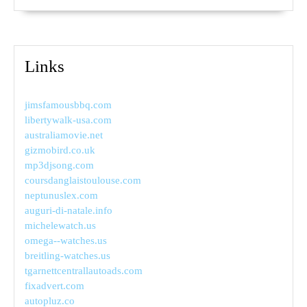
Links
jimsfamousbbq.com
libertywalk-usa.com
australiamovie.net
gizmobird.co.uk
mp3djsong.com
coursdanglaistoulouse.com
neptunuslex.com
auguri-di-natale.info
michelewatch.us
omega--watches.us
breitling-watches.us
tgarnettcentrallautoads.com
fixadvert.com
autopluz.co