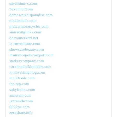
save3time-c.com
vexonhcf.com
demos-pixelsparadise.com
mediatitude.com
prewarmotorcycles.com
simracinglinks.com
dosyamerkezi.net
le-surrealisme.com
showcasebeauty.com
insurancepolicyexpert.com
statkeycompany.com
carolinadeckbuilders.com
topinvestingblog.com
top50tools.com
the-rep.com
saltyfranks.com
annerani.com
jazzatude.com
0022pa.com
zeroshare.info