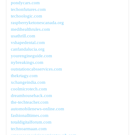
pondycars.com
techonfutures.com
techoologic.com
raspberryketonescanada.org
medihealthrules.com
usathrill.com
vshapedental.com
canfandalucia.org
yourengineguide.com
nybreakings.com
outstationcabsservices.com
thekrtagy.com
xchangeindia.com
coolmicrotech.com
dreamhousehack.com
the-techteacher.com
automobilenews-online.com
fashionalltimes.com
totaldigitalforum.com
technoarmaan.com