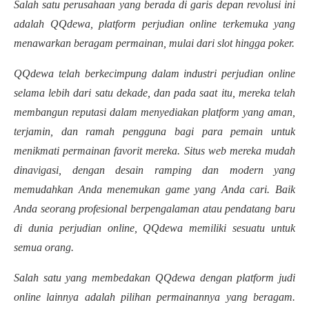
Salah satu perusahaan yang berada di garis depan revolusi ini
adalah QQdewa, platform perjudian online terkemuka yang
menawarkan beragam permainan, mulai dari slot hingga poker.
QQdewa telah berkecimpung dalam industri perjudian online
selama lebih dari satu dekade, dan pada saat itu, mereka telah
membangun reputasi dalam menyediakan platform yang aman,
terjamin, dan ramah pengguna bagi para pemain untuk
menikmati permainan favorit mereka. Situs web mereka mudah
dinavigasi, dengan desain ramping dan modern yang
memudahkan Anda menemukan game yang Anda cari. Baik
Anda seorang profesional berpengalaman atau pendatang baru
di dunia perjudian online, QQdewa memiliki sesuatu untuk
semua orang.
Salah satu yang membedakan QQdewa dengan platform judi
online lainnya adalah pilihan permainannya yang beragam.