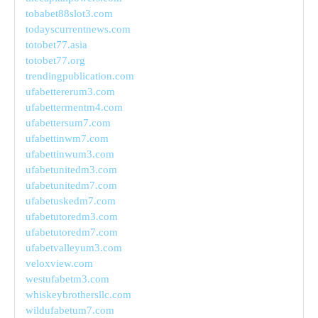
tobabet88slot3.com
todayscurrentnews.com
totobet77.asia
totobet77.org
trendingpublication.com
ufabettererum3.com
ufabettermentm4.com
ufabettersum7.com
ufabettinwm7.com
ufabettinwum3.com
ufabetunitedm3.com
ufabetunitedm7.com
ufabetuskedm7.com
ufabetutoredm3.com
ufabetutoredm7.com
ufabetvalleyum3.com
veloxview.com
westufabetm3.com
whiskeybrothersllc.com
wildufabetum7.com