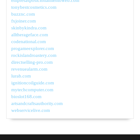
empresasposicionamientoweb.com
tonybestcosmetics.com
buzznc.com
fxjoiner.com
skinbykindra.com
alltherageface.com
codenational.com
progameexplorer.com
rockislandroastery.com
directselling-pro.com
revenuealarm.com
lurab.com
ignitioncoilguide.com
mytechcomputer.com
bioslot168.com
artsandcraftsauthority.com
webservicelive.com