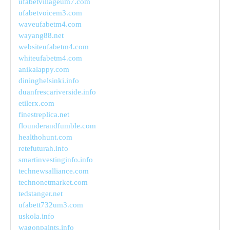
ufabetvillageum7.com
ufabetvoicem3.com
waveufabetm4.com
wayang88.net
websiteufabetm4.com
whiteufabetm4.com
anikalappy.com
dininghelsinki.info
duanfrescariverside.info
etilerx.com
finestreplica.net
flounderandfumble.com
healthohunt.com
retefuturah.info
smartinvestinginfo.info
technewsalliance.com
technonetmarket.com
tedstanger.net
ufabett732um3.com
uskola.info
wagonpaints.info