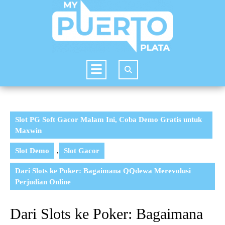
Skip
to
content
Open
Button
Slot PG Soft Gacor Malam Ini, Coba Demo Gratis untuk
Maxwin
Slot Demo
,
Slot Gacor
Dari Slots ke Poker: Bagaimana QQdewa Merevolusi
Perjudian Online
Dari Slots ke Poker: Bagaimana