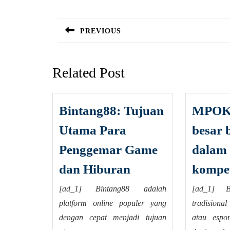
Post
navigation
PREVIOUS
Previous
post:
Related Post
Bintang88: Tujuan
MPOKI
Utama Para
besar 
Penggemar Game
dalam
Bintang88:
dan Hiburan
kompet
Tujuan
[ad_1] Bintang88 adalah
[ad_1] B
Utama
platform online populer yang
tradisiona
Para
dengan cepat menjadi tujuan
atau espo
Penggemar