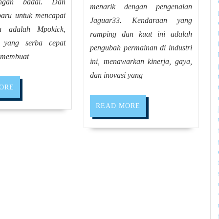
permainan
ngan badai. Dan
menarik dengan pengenalan
permainan
di
rbaru untuk mencapai
Jaguar33. Kendaraan yang
kompetitif
dunia
u adalah Mpokick,
ramping dan kuat ini adalah
mobil
 yang serba cepat
pengubah permainan di industri
 membuat
sport
ini, menawarkan kinerja, gaya,
mewah
dan inovasi yang
READ
ORE
MORE
READ
READ MORE
MORE