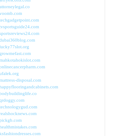
jerryescorts.com
attorneylegal.co
voomb.com
techgadgetpoint.com
tvsportsguide24.com
sportsreviews24.com
dubai360blog.com
lucky77slot.org
growmefast.com
mahkotahokislot.com
onlinecancerpharm.com
ufalek.org
mattress-disposal.com
happyflooringandcabinets.com
bodybuildinglife.co
qrdoggy.com
technologygud.com
realshocknews.com
pickgb.com
healthmistakes.com
ksfashiondresses.com