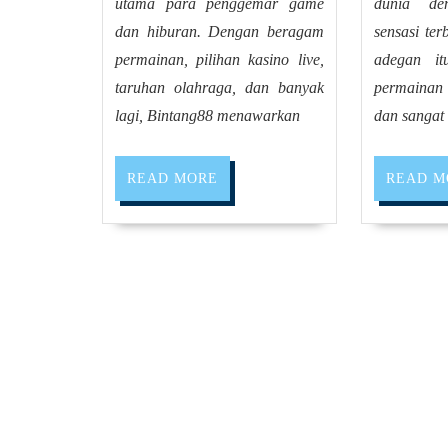
utama para penggemar game
dunia de
Game
dan hiburan. Dengan beragam
sensasi te
dan
permainan, pilihan kasino live,
adegan it
Hiburan
taruhan olahraga, dan banyak
permainan
lagi, Bintang88 menawarkan
dan sangat
READ
READ MORE
READ M
MORE