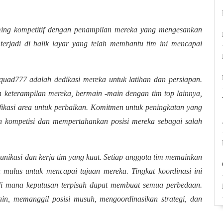
ing kompetitif dengan penampilan mereka yang mengesankan
terjadi di balik layar yang telah membantu tim ini mencapai
quad777 adalah dedikasi mereka untuk latihan dan persiapan.
 keterampilan mereka, bermain -main dengan tim top lainnya,
ikasi area untuk perbaikan. Komitmen untuk peningkatan yang
n kompetisi dan mempertahankan posisi mereka sebagai salah
munikasi dan kerja tim yang kuat. Setiap anggota tim memainkan
 mulus untuk mencapai tujuan mereka. Tingkat koordinasi ini
di mana keputusan terpisah dapat membuat semua perbedaan.
in, memanggil posisi musuh, mengoordinasikan strategi, dan