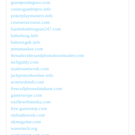
guestpostingseo.com
casinogambitpro.info
pokerplaymasters.info
courseoncourse.com
bantinbatdongsan247.com
bahednog.info
bahenxgek.info
pertamaskre.com
threadsvideoandphotodownloader.com
techgiddy.com
usalivenetwork.com
jackpotrushonline.info
ucnewshindi.com
freecellphonedatabase.com
gamersrope.com
exellewebmedia.com
free-gamestop.com
sinbadtravels.com
ukmagzine.com
wareztech.org
usabestnetwork.com