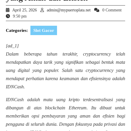
April
admin@mypuertoplata.n
April 25, 2026
admin@mypuertoplata.net
0 Comment
25,
9:50 pm
2026
Categories:
Slot Gacor
[ad_1]
Dalam beberapa tahun terakhir, cryptocurrency telah
mendapatkan daya tarik yang signifikan sebagai bentuk mata
uang digital yang populer. Salah satu cryptocurrency yang
mendapat perhatian karena keamanan dan efisiensinya adalah
IDNCash.
IDNCash adalah mata uang kripto terdesentralisasi yang
dibangun di atas blockchain Ethereum. Itu dibuat untuk
memberikan opsi pembayaran yang aman dan efisien bagi
pengguna di seluruh dunia. Dengan fokusnya pada privasi dan