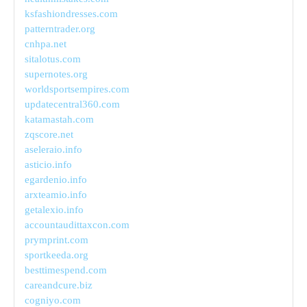
ksfashiondresses.com
patterntrader.org
cnhpa.net
sitalotus.com
supernotes.org
worldsportsempires.com
updatecentral360.com
katamastah.com
zqscore.net
aseleraio.info
asticio.info
egardenio.info
arxteamio.info
getalexio.info
accountaudittaxcon.com
prymprint.com
sportkeeda.org
besttimespend.com
careandcure.biz
cogniyo.com