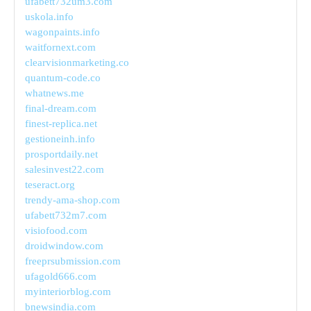
ufabett732um3.com
uskola.info
wagonpaints.info
waitfornext.com
clearvisionmarketing.co
quantum-code.co
whatnews.me
final-dream.com
finest-replica.net
gestioneinh.info
prosportdaily.net
salesinvest22.com
teseract.org
trendy-ama-shop.com
ufabett732m7.com
visiofood.com
droidwindow.com
freeprsubmission.com
ufagold666.com
myinteriorblog.com
bnewsindia.com