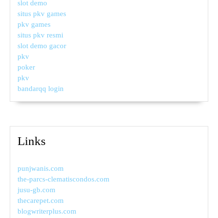
slot demo
situs pkv games
pkv games
situs pkv resmi
slot demo gacor
pkv
poker
pkv
bandarqq login
Links
punjwanis.com
the-parcs-clematiscondos.com
jusu-gb.com
thecarepet.com
blogwriterplus.com