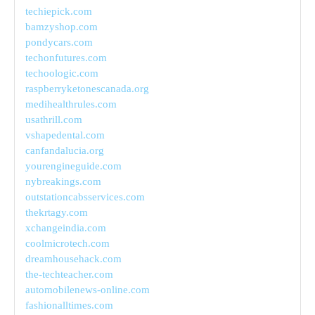
techiepick.com
bamzyshop.com
pondycars.com
techonfutures.com
techoologic.com
raspberryketonescanada.org
medihealthrules.com
usathrill.com
vshapedental.com
canfandalucia.org
yourengineguide.com
nybreakings.com
outstationcabsservices.com
thekrtagy.com
xchangeindia.com
coolmicrotech.com
dreamhousehack.com
the-techteacher.com
automobilenews-online.com
fashionalltimes.com