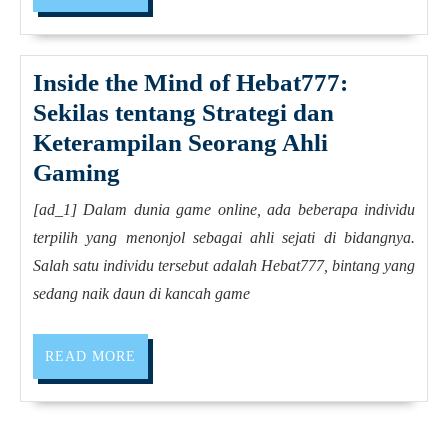
Permainan
MORE
Inside the Mind of Hebat777:
Sekilas tentang Strategi dan
Keterampilan Seorang Ahli
Inside
Gaming
the
[ad_1] Dalam dunia game online, ada beberapa individu
Mind
terpilih yang menonjol sebagai ahli sejati di bidangnya.
of
Salah satu individu tersebut adalah Hebat777, bintang yang
Hebat777:
sedang naik daun di kancah game
Sekilas
tentang
READ
READ MORE
Strategi
MORE
dan
Keterampilan