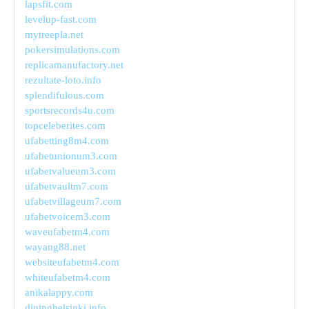
lapsfit.com
levelup-fast.com
mytreepla.net
pokersimulations.com
replicamanufactory.net
rezultate-loto.info
splendifulous.com
sportsrecords4u.com
topceleberites.com
ufabetting8m4.com
ufabetunionum3.com
ufabetvalueum3.com
ufabetvaultm7.com
ufabetvillageum7.com
ufabetvoicem3.com
waveufabetm4.com
wayang88.net
websiteufabetm4.com
whiteufabetm4.com
anikalappy.com
dininghelsinki.info