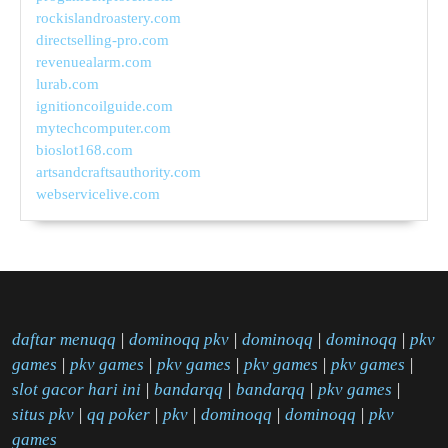
rockislandroastery.com
directselling-pro.com
revenuealarm.com
lurab.com
ignitioncoilguide.com
mytechcomputer.com
bioslot168.com
artsandcraftsauthority.com
webservicelive.com
daftar menuqq
|
dominoqq pkv
|
dominoqq
|
dominoqq
|
pkv
games
|
pkv games
|
pkv games
|
pkv games
|
pkv games
|
slot gacor hari ini
|
bandarqq
|
bandarqq
|
pkv games
|
situs pkv
|
qq poker
|
pkv
|
dominoqq
|
dominoqq
|
pkv
games