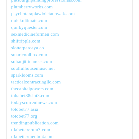
plumberryworks.com
psychoterapiawioletanowak.com
quickultimate.com
quirkyquester.com
sexmedicineformen.com
shiftripple.com
slotterpercaya.co
smartcoolbox.com
sohanjitfinances.com
soulfulhousemusic.net
sparklooms.com
tacticalcontractingllc.com
thecapitalpowers.com
tobabet88slot3.com
todayscurrentnews.com
totobet77.asia
totobet77.org
trendingpublication.com
ufabettererum3.com
ufabettermentm4.com