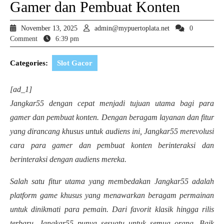
Gamer dan Pembuat Konten
November
admin@mypuertopl
November 13, 2025
admin@mypuertoplata.net
0
13,
Comment
6:39 pm
2025
Categories:
Slot Gacor
[ad_1]
Jangkar55 dengan cepat menjadi tujuan utama bagi para
gamer dan pembuat konten. Dengan beragam layanan dan fitur
yang dirancang khusus untuk audiens ini, Jangkar55 merevolusi
cara para gamer dan pembuat konten berinteraksi dan
berinteraksi dengan audiens mereka.
Salah satu fitur utama yang membedakan Jangkar55 adalah
platform game khusus yang menawarkan beragam permainan
untuk dinikmati para pemain. Dari favorit klasik hingga rilis
terbaru, Jangkar55 punya sesuatu untuk semua orang. Baik