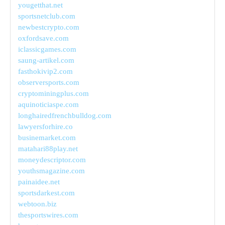
yougetthat.net
sportsnetclub.com
newbestcrypto.com
oxfordsave.com
iclassicgames.com
saung-artikel.com
fasthokivip2.com
observersports.com
cryptominingplus.com
aquinoticiaspe.com
longhairedfrenchbulldog.com
lawyersforhire.co
businemarket.com
matahari88play.net
moneydescriptor.com
youthsmagazine.com
painaidee.net
sportsdarkest.com
webtoon.biz
thesportswires.com