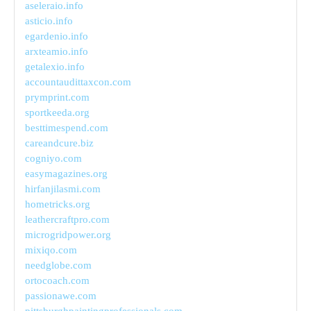
aseleraio.info
asticio.info
egardenio.info
arxteamio.info
getalexio.info
accountaudittaxcon.com
prymprint.com
sportkeeda.org
besttimespend.com
careandcure.biz
cogniyo.com
easymagazines.org
hirfanjilasmi.com
hometricks.org
leathercraftpro.com
microgridpower.org
mixiqo.com
needglobe.com
ortocoach.com
passionawe.com
pittsburghpaintingprofessionals.com