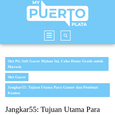
Skip
to
content
Open
Button
Slot PG Soft Gacor Malam Ini, Coba Demo Gratis untuk
Maxwin
Slot Gacor
Jangkar55: Tujuan Utama Para Gamer dan Pembuat
Konten
Jangkar55: Tujuan Utama Para