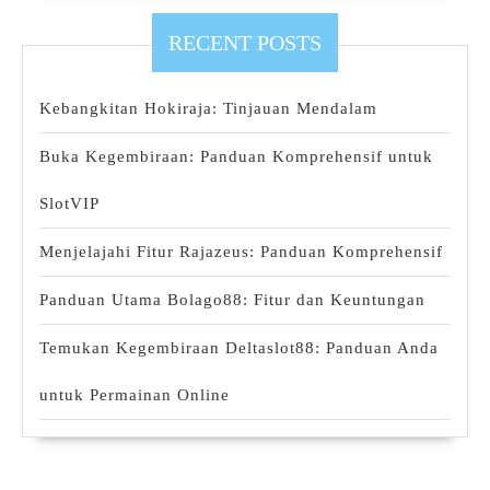
RECENT POSTS
Kebangkitan Hokiraja: Tinjauan Mendalam
Buka Kegembiraan: Panduan Komprehensif untuk
SlotVIP
Menjelajahi Fitur Rajazeus: Panduan Komprehensif
Panduan Utama Bolago88: Fitur dan Keuntungan
Temukan Kegembiraan Deltaslot88: Panduan Anda
untuk Permainan Online