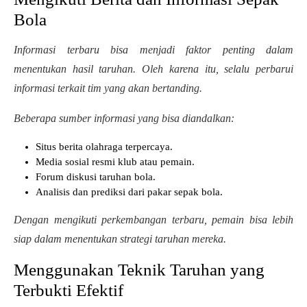
Bola
Informasi terbaru bisa menjadi faktor penting dalam
menentukan hasil taruhan. Oleh karena itu, selalu perbarui
informasi terkait tim yang akan bertanding.
Beberapa sumber informasi yang bisa diandalkan:
Situs berita olahraga terpercaya.
Media sosial resmi klub atau pemain.
Forum diskusi taruhan bola.
Analisis dan prediksi dari pakar sepak bola.
Dengan mengikuti perkembangan terbaru, pemain bisa lebih
siap dalam menentukan strategi taruhan mereka.
Menggunakan Teknik Taruhan yang
Terbukti Efektif