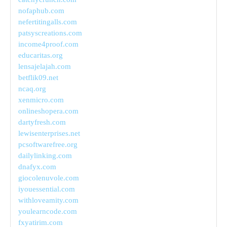
nofaphub.com
nefertitingalls.com
patsyscreations.com
income4proof.com
educaritas.org
lensajelajah.com
betflik09.net
ncaq.org
xenmicro.com
onlineshopera.com
dartyfresh.com
lewisenterprises.net
pcsoftwarefree.org
dailylinking.com
dnafyx.com
giocolenuvole.com
iyouessential.com
withloveamity.com
youlearncode.com
fxyatirim.com