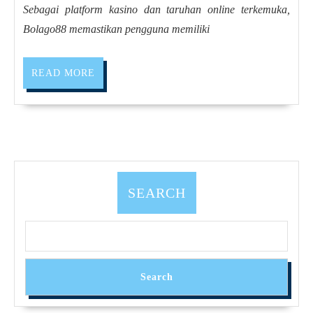
dan
Sebagai platform kasino dan taruhan online terkemuka,
Keuntungan
Bolago88 memastikan pengguna memiliki
READ
READ MORE
MORE
SEARCH
Search