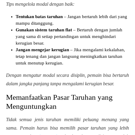
Tips mengelola modal dengan baik:
Tentukan batas taruhan
– Jangan bertaruh lebih dari yang
mampu ditanggung.
Gunakan sistem taruhan flat
– Bertaruh dengan jumlah
yang sama di setiap pertandingan untuk menghindari
kerugian besar.
Jangan mengejar kerugian
– Jika mengalami kekalahan,
tetap tenang dan jangan langsung meningkatkan taruhan
untuk menutup kerugian.
Dengan mengatur modal secara disiplin, pemain bisa bertaruh
dalam jangka panjang tanpa mengalami kerugian besar.
Memanfaatkan Pasar Taruhan yang
Menguntungkan
Tidak semua jenis taruhan memiliki peluang menang yang
sama. Pemain harus bisa memilih pasar taruhan yang lebih