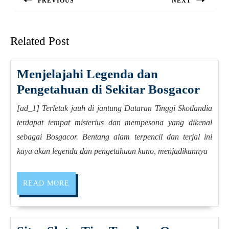
PREVIOUS
NEXT
Previous
Next
post:
post:
Related Post
Menjelajahi Legenda dan
Menj
Pengetahuan di Sekitar Bosgacor
Lege
[ad_1] Terletak jauh di jantung Dataran Tinggi Skotlandia
dan
terdapat tempat misterius dan mempesona yang dikenal
Peng
sebagai Bosgacor. Bentang alam terpencil dan terjal ini
di
kaya akan legenda dan pengetahuan kuno, menjadikannya
Sekit
Bosg
READ
READ MORE
MORE