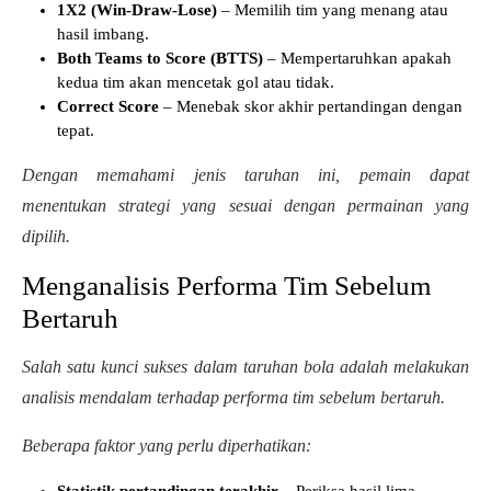
1X2 (Win-Draw-Lose)
– Memilih tim yang menang atau
hasil imbang.
Both Teams to Score (BTTS)
– Mempertaruhkan apakah
kedua tim akan mencetak gol atau tidak.
Correct Score
– Menebak skor akhir pertandingan dengan
tepat.
Dengan memahami jenis taruhan ini, pemain dapat
menentukan strategi yang sesuai dengan permainan yang
dipilih.
Menganalisis Performa Tim Sebelum
Bertaruh
Salah satu kunci sukses dalam taruhan bola adalah melakukan
analisis mendalam terhadap performa tim sebelum bertaruh.
Beberapa faktor yang perlu diperhatikan:
Statistik pertandingan terakhir
– Periksa hasil lima