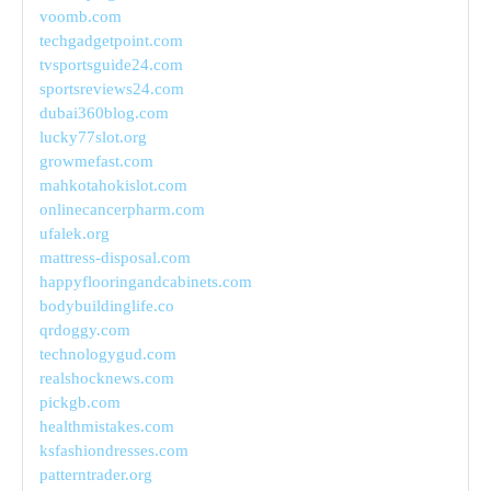
voomb.com
techgadgetpoint.com
tvsportsguide24.com
sportsreviews24.com
dubai360blog.com
lucky77slot.org
growmefast.com
mahkotahokislot.com
onlinecancerpharm.com
ufalek.org
mattress-disposal.com
happyflooringandcabinets.com
bodybuildinglife.co
qrdoggy.com
technologygud.com
realshocknews.com
pickgb.com
healthmistakes.com
ksfashiondresses.com
patterntrader.org