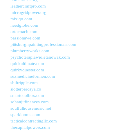
leathercraftpro.com
microgridpower.org
mixiqo.com
needglobe.com
ortocoach.com
passionawe.com
pittsburghpaintingprofessionals.com
plumberryworks.com
psychoterapiawioletanowak.com
quickultimate.com
quirkyquester.com
sexmedicineformen.com
shiftripple.com
slotterpercaya.co
smartcoolbox.com
sohanjitfinances.com
soulfulhousemusic.net
sparklooms.com
tacticalcontractingllc.com
thecapitalpowers.com