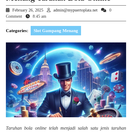
February
admin@mypuertoplat
February 26, 2025
admin@mypuertoplata.net
0
26,
Comment
8:45 am
2025
Categories:
Slot Gampang Menang
Taruhan bola online telah menjadi salah satu jenis taruhan