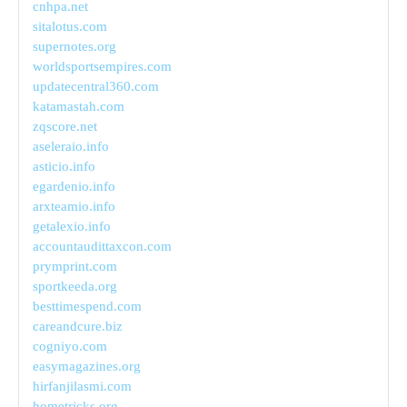
cnhpa.net
sitalotus.com
supernotes.org
worldsportsempires.com
updatecentral360.com
katamastah.com
zqscore.net
aseleraio.info
asticio.info
egardenio.info
arxteamio.info
getalexio.info
accountaudittaxcon.com
prymprint.com
sportkeeda.org
besttimespend.com
careandcure.biz
cogniyo.com
easymagazines.org
hirfanjilasmi.com
hometricks.org