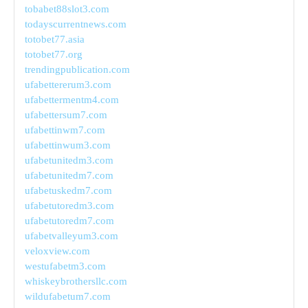
tobabet88slot3.com
todayscurrentnews.com
totobet77.asia
totobet77.org
trendingpublication.com
ufabettererum3.com
ufabettermentm4.com
ufabettersum7.com
ufabettinwm7.com
ufabettinwum3.com
ufabetunitedm3.com
ufabetunitedm7.com
ufabetuskedm7.com
ufabetutoredm3.com
ufabetutoredm7.com
ufabetvalleyum3.com
veloxview.com
westufabetm3.com
whiskeybrothersllc.com
wildufabetum7.com