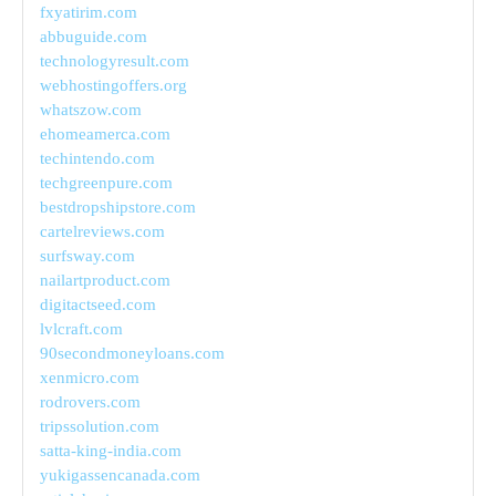
fxyatirim.com
abbuguide.com
technologyresult.com
webhostingoffers.org
whatszow.com
ehomeamerca.com
techintendo.com
techgreenpure.com
bestdropshipstore.com
cartelreviews.com
surfsway.com
nailartproduct.com
digitactseed.com
lvlcraft.com
90secondmoneyloans.com
xenmicro.com
rodrovers.com
tripssolution.com
satta-king-india.com
yukigassencanada.com