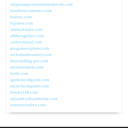
empresasposicionamientoweb.com
tonybestcosmetics.com
buzznc.com
fxjoiner.com
skinbykindra.com
alltherageface.com
codenational.com
progameexplorer.com
rockislandroastery.com
directselling-pro.com
revenuealarm.com
lurab.com
ignitioncoilguide.com
mytechcomputer.com
bioslot168.com
artsandcraftsauthority.com
webservicelive.com