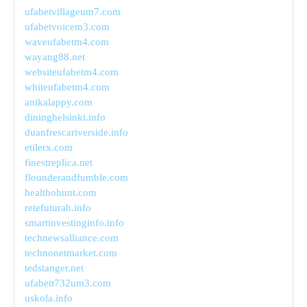
ufabetvillageum7.com
ufabetvoicem3.com
waveufabetm4.com
wayang88.net
websiteufabetm4.com
whiteufabetm4.com
anikalappy.com
dininghelsinki.info
duanfrescariverside.info
etilerx.com
finestreplica.net
flounderandfumble.com
healthohunt.com
retefuturah.info
smartinvestinginfo.info
technewsalliance.com
technonetmarket.com
tedstanger.net
ufabett732um3.com
uskola.info