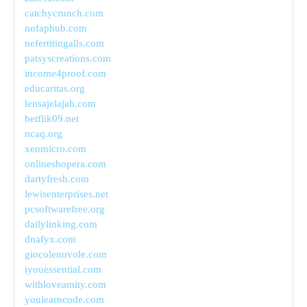
catchycrunch.com
nofaphub.com
nefertitingalls.com
patsyscreations.com
income4proof.com
educaritas.org
lensajelajah.com
betflik09.net
ncaq.org
xenmicro.com
onlineshopera.com
dartyfresh.com
lewisenterprises.net
pcsoftwarefree.org
dailylinking.com
dnafyx.com
giocolenuvole.com
iyouessential.com
withloveamity.com
youlearncode.com