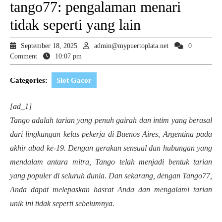
tango77: pengalaman menari
tidak seperti yang lain
September
admin@mypuertopl
September 18, 2025
admin@mypuertoplata.net
0
18,
Comment
10:07 pm
2025
Categories:
Slot Gacor
[ad_1]
Tango adalah tarian yang penuh gairah dan intim yang berasal
dari lingkungan kelas pekerja di Buenos Aires, Argentina pada
akhir abad ke-19. Dengan gerakan sensual dan hubungan yang
mendalam antara mitra, Tango telah menjadi bentuk tarian
yang populer di seluruh dunia. Dan sekarang, dengan Tango77,
Anda dapat melepaskan hasrat Anda dan mengalami tarian
unik ini tidak seperti sebelumnya.