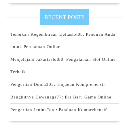
RECENT POSTS
Temukan Kegembiraan Deltaslot88: Panduan Anda
untuk Permainan Online
Menjelajahi Jakartaslot88: Pengalaman Slot Online
Terbaik
Pengertian Dunia303: Tinjauan Komprehensif
Bangkitnya Dewanaga77: Era Baru Game Online
Pengertian JeniusToto: Panduan Komprehensif