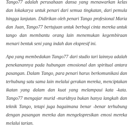
Tango77 adalah perusahaan dansa yang menawarkan kelas
dan lokakarya untuk penari dari semua tingkatan, dari pemula
hingga lanjutan. Didirikan oleh penari Tango profesional Maria
dan Juan, Tango77 bertujuan untuk berbagi cinta mereka untuk
tango dan membantu orang lain menemukan kegembiraan
menari bentuk seni yang indah dan ekspresif ini.
Apa yang membedakan Tango77 dari studio tari lainnya adalah
penekanannya pada hubungan emosional dan spiritual antara
pasangan. Dalam Tango, para penari harus berkomunikasi dan
terhubung satu sama lain melalui gerakan mereka, menciptakan
ikatan yang dalam dan kuat yang melampaui kata -kata.
Tango77 mengajar murid -muridnya bukan hanya langkah dan
teknik Tango, tetapi juga bagaimana benar -benar terhubung
dengan pasangan mereka dan mengekspresikan emosi mereka
melalui tarian.