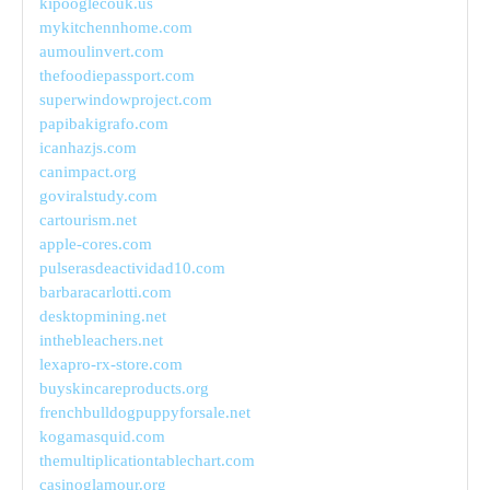
kipooglecouk.us
mykitchennhome.com
aumoulinvert.com
thefoodiepassport.com
superwindowproject.com
papibakigrafo.com
icanhazjs.com
canimpact.org
goviralstudy.com
cartourism.net
apple-cores.com
pulserasdeactividad10.com
barbaracarlotti.com
desktopmining.net
inthebleachers.net
lexapro-rx-store.com
buyskincareproducts.org
frenchbulldogpuppyforsale.net
kogamasquid.com
themultiplicationtablechart.com
casinoglamour.org