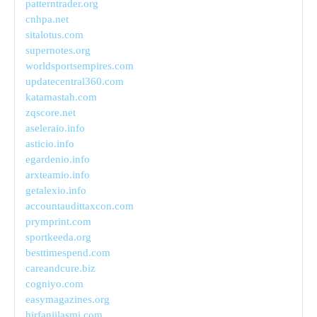
patterntrader.org
cnhpa.net
sitalotus.com
supernotes.org
worldsportsempires.com
updatecentral360.com
katamastah.com
zqscore.net
aseleraio.info
asticio.info
egardenio.info
arxteamio.info
getalexio.info
accountaudittaxcon.com
prymprint.com
sportkeeda.org
besttimespend.com
careandcure.biz
cogniyo.com
easymagazines.org
hirfanjilasmi.com