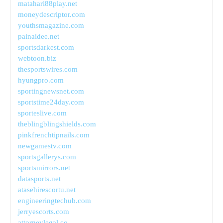
matahari88play.net
moneydescriptor.com
youthsmagazine.com
painaidee.net
sportsdarkest.com
webtoon.biz
thesportswires.com
hyungpro.com
sportingnewsnet.com
sportstime24day.com
sporteslive.com
theblingblingshields.com
pinkfrenchtipnails.com
newgamestv.com
sportsgallerys.com
sportsmirrors.net
datasports.net
atasehirescortu.net
engineeringtechub.com
jerryescorts.com
attorneylegal.co