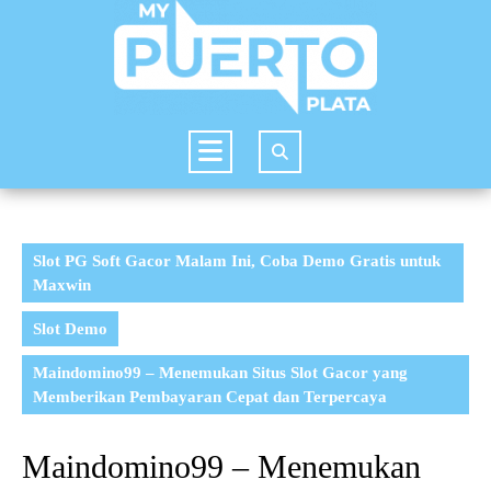
Skip
to
content
Open
Button
Slot PG Soft Gacor Malam Ini, Coba Demo Gratis untuk
Maxwin
Slot Demo
Maindomino99 – Menemukan Situs Slot Gacor yang
Memberikan Pembayaran Cepat dan Terpercaya
Maindomino99 – Menemukan