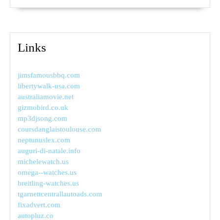
Links
jimsfamousbbq.com
libertywalk-usa.com
australiamovie.net
gizmobird.co.uk
mp3djsong.com
coursdanglaistoulouse.com
neptunuslex.com
auguri-di-natale.info
michelewatch.us
omega--watches.us
breitling-watches.us
tgarnettcentrallautoads.com
fixadvert.com
autopluz.co