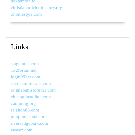
dextercoin.io
christianarticledirectory.org
5homestyle.com
Links
stagehubs.com
1x2forum.net
login99bet.com
secretcourtesans.com
onlinebahisforum1.com
chicagoheadline.com
camming.org
rajalion88.com
goupuntacana.com
riversedgepark.com
zaseez.com