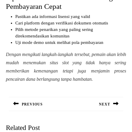
Pembayaran Cepat
Pastikan ada informasi lisensi yang valid
Cari platform dengan verifikasi dokumen otomatis
Pilih metode penarikan yang paling sering
direkomendasikan komunitas
Uji mode demo untuk melihat pola pembayaran
Dengan mengikuti langkah-langkah tersebut, pemain akan lebih
mudah menemukan situs slot yang tidak hanya sering
memberikan kemenangan tetapi juga menjamin proses
pencairan dana berlangsung tanpa hambatan.
Post
navigation
PREVIOUS
NEXT
Previous
Next
post:
post:
Related Post