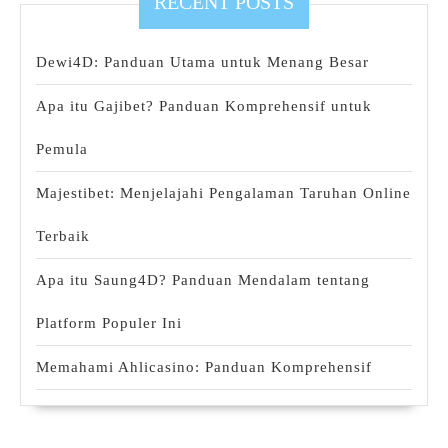
RECENT POSTS
Dewi4D: Panduan Utama untuk Menang Besar
Apa itu Gajibet? Panduan Komprehensif untuk
Pemula
Majestibet: Menjelajahi Pengalaman Taruhan Online
Terbaik
Apa itu Saung4D? Panduan Mendalam tentang
Platform Populer Ini
Memahami Ahlicasino: Panduan Komprehensif