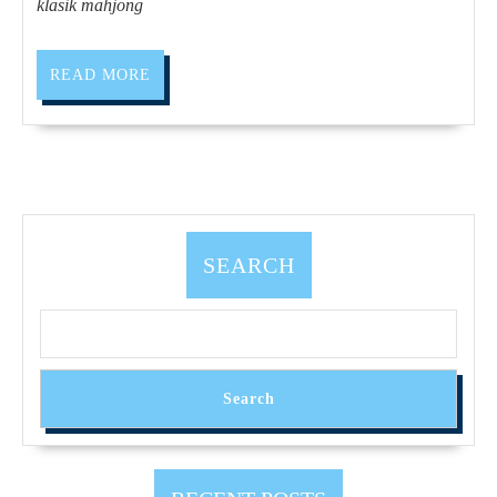
klasik mahjong
READ
READ MORE
MORE
SEARCH
Search