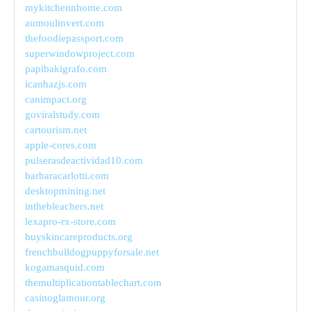
mykitchennhome.com
aumoulinvert.com
thefoodiepassport.com
superwindowproject.com
papibakigrafo.com
icanhazjs.com
canimpact.org
goviralstudy.com
cartourism.net
apple-cores.com
pulserasdeactividad10.com
barbaracarlotti.com
desktopmining.net
inthebleachers.net
lexapro-rx-store.com
buyskincareproducts.org
frenchbulldogpuppyforsale.net
kogamasquid.com
themultiplicationtablechart.com
casinoglamour.org