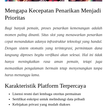
Mengapa Kecepatan Penarikan Menjadi
Prioritas
Bagi banyak pemain, proses penarikan kemenangan adalah
momen paling dinanti. Situs slot yang menawarkan penarikan
cepat menandakan adanya infrastruktur teknologi yang handal.
Dengan sistem otomatis yang terintegrasi, permintaan dana
langsung diproses begitu verifikasi akun selesai. Hal ini tidak
hanya meningkatkan rasa aman pemain, tetapi juga
memastikan pengalaman bermain tetap menyenangkan tanpa
harus menunggu lama.
Karakteristik Platform Terpercaya
Lisensi resmi dari lembaga otoritas permainan
Sertifikat enkripsi untuk melindungi data pribadi
Kebijakan privasi yang mudah diakses