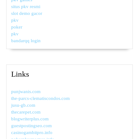
situs pkv resmi
slot demo gacor
pkv
poker
pkv
bandarqq login
Links
punjwanis.com
the-parcs-clematiscondos.com
jusu-gb.com
thecarepet.com
blogwriterplus.com
guestpostingseo.com
casinogambitpro.info