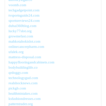
voomb.com
techgadgetpoint.com
tvsportsguide24.com
sportsreviews24.com
dubai360blog.com
lucky77slot.org
growmefast.com
mahkotahokislot.com
onlinecancerpharm.com
ufalek.org
mattress-disposal.com
happyflooringandcabinets.com
bodybuildinglife.co
qrdoggy.com
technologygud.com
realshocknews.com
pickgb.com
healthmistakes.com
ksfashiondresses.com
patterntrader.org