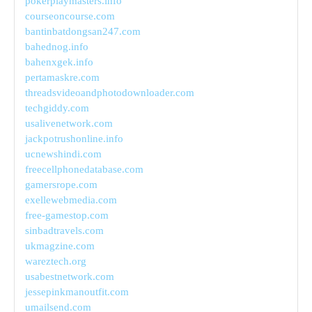
pokerplaymasters.info
courseoncourse.com
bantinbatdongsan247.com
bahednog.info
bahenxgek.info
pertamaskre.com
threadsvideoandphotodownloader.com
techgiddy.com
usalivenetwork.com
jackpotrushonline.info
ucnewshindi.com
freecellphonedatabase.com
gamersrope.com
exellewebmedia.com
free-gamestop.com
sinbadtravels.com
ukmagzine.com
wareztech.org
usabestnetwork.com
jessepinkmanoutfit.com
umailsend.com