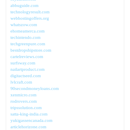
abbuguide.com
technologyresult.com
webhostingoffers.org
whatszow.com
ehomeamerca.com
techintendo.com
techgreenpure.com
bestdropshipstore.com
cartelreviews.com
surfsway.com
nailartproduct.com
digitactseed.com
lvlcraft.com
90secondmoneyloans.com
xenmicro.com
rodrovers.com
tripssolution.com
satta-king-india.com
yukigassencanada.com
articlehorizone.com