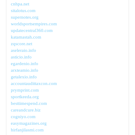
cnhpa.net
sitalotus.com
supernotes.org
worldsportsempires.com
updatecentral360.com
katamastah.com
zqscore.net
aseleraio.info
asticio.info
egardenio.info
arxteamio.info
getalexio.info
accountaudittaxcon.com
prymprint.com
sportkeeda.org
besttimespend.com
careandcure.biz
cogniyo.com
easymagazines.org
hirfanjilasmi.com