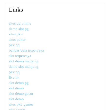
Links
situs qq online
demo slot pg
situs pkv
situs poker
pkv qq
bandar bola terpercaya
slot terpercaya
slot demo mahjong
demo slot mahjong
pkv qq
live hk
slot demo pg
slot demo
slot demo gacor
slot demo
situs pkv games
pkv games