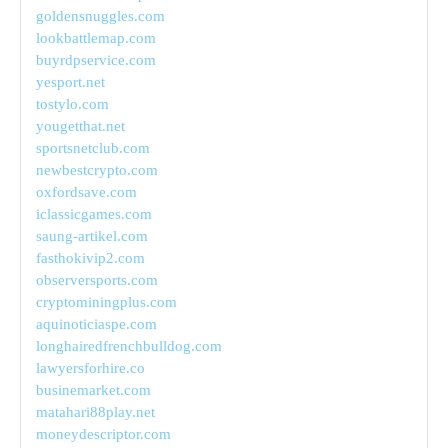
goldensnuggles.com
lookbattlemap.com
buyrdpservice.com
yesport.net
tostylo.com
yougetthat.net
sportsnetclub.com
newbestcrypto.com
oxfordsave.com
iclassicgames.com
saung-artikel.com
fasthokivip2.com
observersports.com
cryptominingplus.com
aquinoticiaspe.com
longhairedfrenchbulldog.com
lawyersforhire.co
businemarket.com
matahari88play.net
moneydescriptor.com