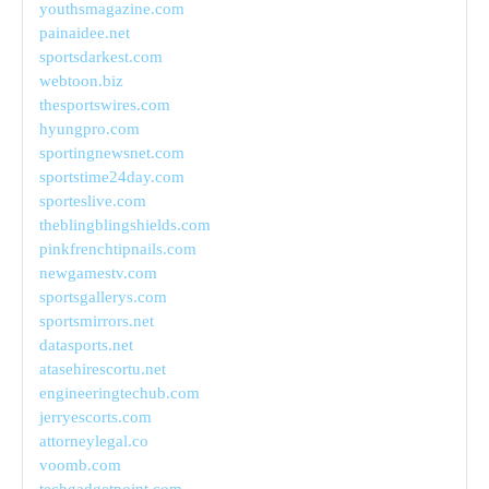
youthsmagazine.com
painaidee.net
sportsdarkest.com
webtoon.biz
thesportswires.com
hyungpro.com
sportingnewsnet.com
sportstime24day.com
sporteslive.com
theblingblingshields.com
pinkfrenchtipnails.com
newgamestv.com
sportsgallerys.com
sportsmirrors.net
datasports.net
atasehirescortu.net
engineeringtechub.com
jerryescorts.com
attorneylegal.co
voomb.com
techgadgetpoint.com