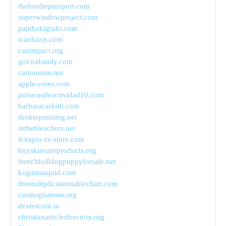
thefoodiepassport.com
superwindowproject.com
papibakigrafo.com
icanhazjs.com
canimpact.org
goviralstudy.com
cartourism.net
apple-cores.com
pulserasdeactividad10.com
barbaracarlotti.com
desktopmining.net
inthebleachers.net
lexapro-rx-store.com
buyskincareproducts.org
frenchbulldogpuppyforsale.net
kogamasquid.com
themultiplicationtablechart.com
casinoglamour.org
dextercoin.io
christianarticledirectory.org