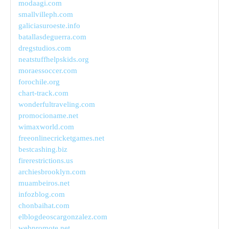
modaagi.com
smallvilleph.com
galiciasuroeste.info
batallasdeguerra.com
dregstudios.com
neatstuffhelpskids.org
moraessoccer.com
forochile.org
chart-track.com
wonderfultraveling.com
promocioname.net
wimaxworld.com
freeonlinecricketgames.net
bestcashing.biz
firerestrictions.us
archiesbrooklyn.com
muambeiros.net
infozblog.com
chonbaihat.com
elblogdeoscargonzalez.com
webpromote.net