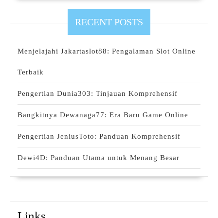
RECENT POSTS
Menjelajahi Jakartaslot88: Pengalaman Slot Online
Terbaik
Pengertian Dunia303: Tinjauan Komprehensif
Bangkitnya Dewanaga77: Era Baru Game Online
Pengertian JeniusToto: Panduan Komprehensif
Dewi4D: Panduan Utama untuk Menang Besar
Links