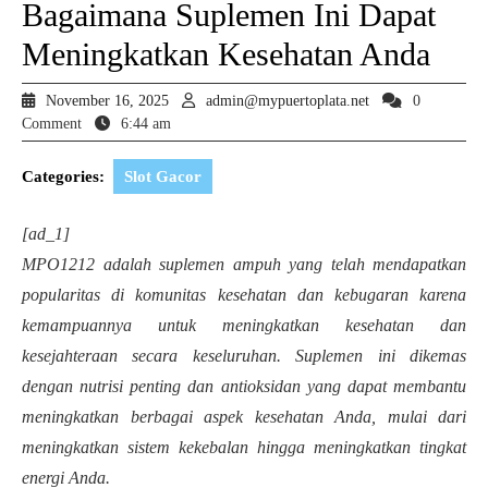
Bagaimana Suplemen Ini Dapat
Meningkatkan Kesehatan Anda
November
admin@mypuertopl
November 16, 2025
admin@mypuertoplata.net
0
16,
Comment
6:44 am
2025
Categories:
Slot Gacor
[ad_1]
MPO1212 adalah suplemen ampuh yang telah mendapatkan
popularitas di komunitas kesehatan dan kebugaran karena
kemampuannya untuk meningkatkan kesehatan dan
kesejahteraan secara keseluruhan. Suplemen ini dikemas
dengan nutrisi penting dan antioksidan yang dapat membantu
meningkatkan berbagai aspek kesehatan Anda, mulai dari
meningkatkan sistem kekebalan hingga meningkatkan tingkat
energi Anda.