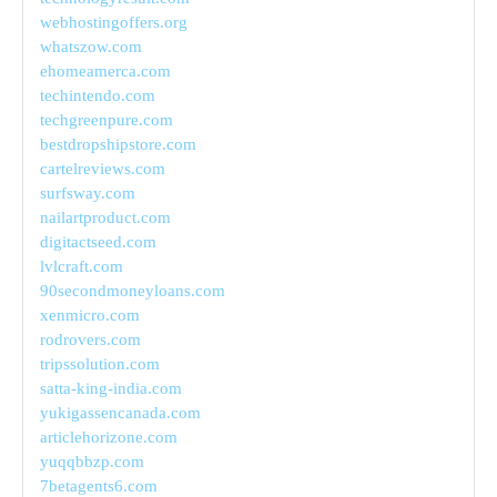
webhostingoffers.org
whatszow.com
ehomeamerca.com
techintendo.com
techgreenpure.com
bestdropshipstore.com
cartelreviews.com
surfsway.com
nailartproduct.com
digitactseed.com
lvlcraft.com
90secondmoneyloans.com
xenmicro.com
rodrovers.com
tripssolution.com
satta-king-india.com
yukigassencanada.com
articlehorizone.com
yuqqbbzp.com
7betagents6.com