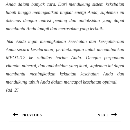
Anda dalam banyak cara. Dari mendukung sistem kekebalan
tubuh hingga meningkatkan tingkat energi Anda, suplemen ini
dikemas dengan nutrisi penting dan antioksidan yang dapat
membantu Anda tampil dan merasakan yang terbaik.
Jika Anda ingin meningkatkan kesehatan dan kesejahteraan
Anda secara keseluruhan, pertimbangkan untuk menambahkan
MPO1212 ke rutinitas harian Anda. Dengan perpaduan
vitamin, mineral, dan antioksidan yang kuat, suplemen ini dapat
membantu meningkatkan kekuatan kesehatan Anda dan
mendukung tubuh Anda dalam mencapai kesehatan optimal.
[ad_2]
Post
navigation
PREVIOUS
NEXT
Previous
Next
post:
post: