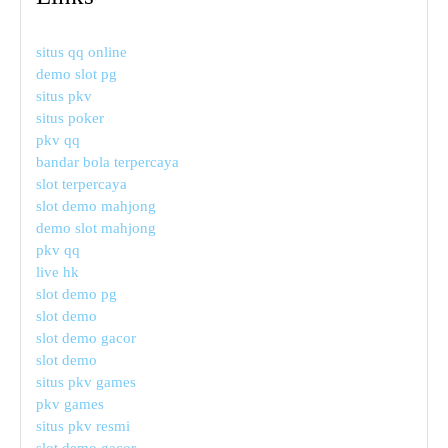
situs qq online
demo slot pg
situs pkv
situs poker
pkv qq
bandar bola terpercaya
slot terpercaya
slot demo mahjong
demo slot mahjong
pkv qq
live hk
slot demo pg
slot demo
slot demo gacor
slot demo
situs pkv games
pkv games
situs pkv resmi
slot demo gacor