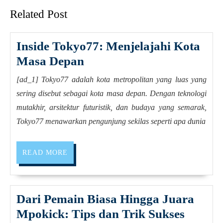
Related Post
Inside Tokyo77: Menjelajahi Kota
Inside
Masa Depan
Tokyo77:
[ad_1] Tokyo77 adalah kota metropolitan yang luas yang
Menjelajahi
sering disebut sebagai kota masa depan. Dengan teknologi
Kota
mutakhir, arsitektur futuristik, dan budaya yang semarak,
Masa
Tokyo77 menawarkan pengunjung sekilas seperti apa dunia
Depan
READ
READ MORE
MORE
Dari Pemain Biasa Hingga Juara
Dari
Mpokick: Tips dan Trik Sukses