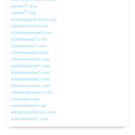
totobet77.asia
totobet77.org
trendingpublication.com
ufabettererum3.com
ufabettermentm4.com
ufabettersum7.com
ufabettinwm7.com
ufabettinwum3.com
ufabetunitedm3.com
ufabetunitedm7.com
ufabetuskedm7.com
ufabetutoredm3.com
ufabetutoredm7.com
ufabetvalleyum3.com
veloxview.com
westufabetm3.com
whiskeybrothersllc.com
wildufabetum7.com