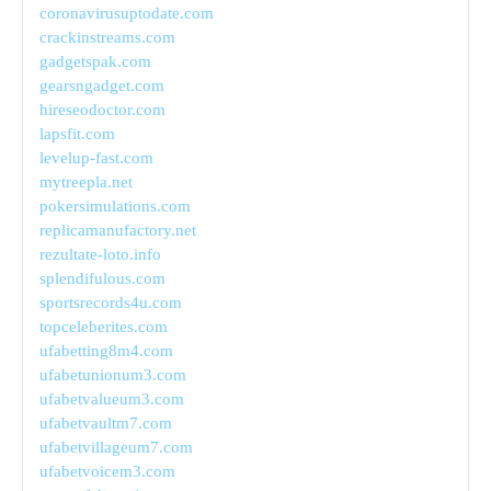
coronavirusuptodate.com
crackinstreams.com
gadgetspak.com
gearsngadget.com
hireseodoctor.com
lapsfit.com
levelup-fast.com
mytreepla.net
pokersimulations.com
replicamanufactory.net
rezultate-loto.info
splendifulous.com
sportsrecords4u.com
topceleberites.com
ufabetting8m4.com
ufabetunionum3.com
ufabetvalueum3.com
ufabetvaultm7.com
ufabetvillageum7.com
ufabetvoicem3.com