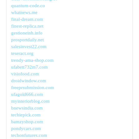
quantum-code.co
whatnews.me
final-dream.com
finest-replica.net
gestioneinh.info
prosportdaily.net
salesinvest22.com
teseract.org
trendy-ama-shop.com
ufabett732m7.com
visiofood.com
droidwindow.com
freeprsubmission.com
ufagold666.com
myinteriorblog.com
bnewsindia.com
techiepick.com
bamzyshop.com
pondycars.com
techonfutures.com