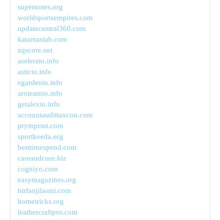
supernotes.org
worldsportsempires.com
updatecentral360.com
katamastah.com
zqscore.net
aseleraio.info
asticio.info
egardenio.info
arxteamio.info
getalexio.info
accountaudittaxcon.com
prymprint.com
sportkeeda.org
besttimespend.com
careandcure.biz
cogniyo.com
easymagazines.org
hirfanjilasmi.com
hometricks.org
leathercraftpro.com