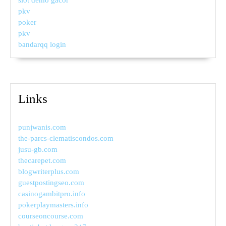
pkv
poker
pkv
bandarqq login
Links
punjwanis.com
the-parcs-clematiscondos.com
jusu-gb.com
thecarepet.com
blogwriterplus.com
guestpostingseo.com
casinogambitpro.info
pokerplaymasters.info
courseoncourse.com