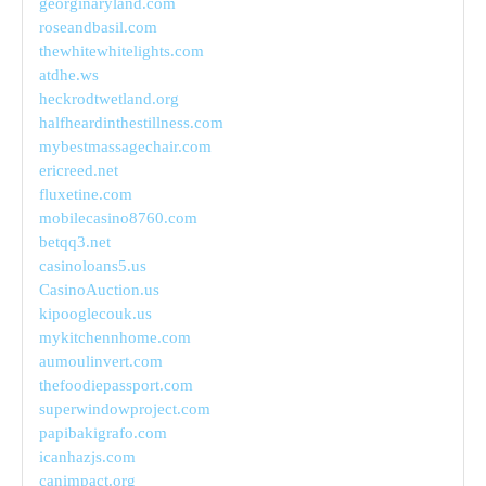
georginaryland.com
roseandbasil.com
thewhitewhitelights.com
atdhe.ws
heckrodtwetland.org
halfheardinthestillness.com
mybestmassagechair.com
ericreed.net
fluxetine.com
mobilecasino8760.com
betqq3.net
casinoloans5.us
CasinoAuction.us
kipooglecouk.us
mykitchennhome.com
aumoulinvert.com
thefoodiepassport.com
superwindowproject.com
papibakigrafo.com
icanhazjs.com
canimpact.org