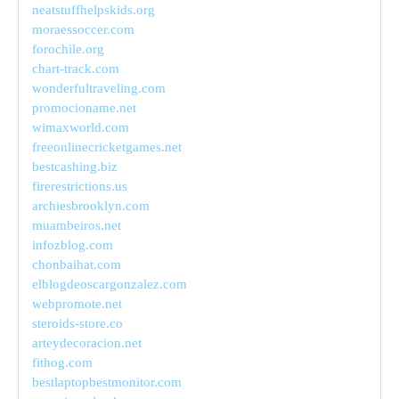
neatstuffhelpskids.org
moraessoccer.com
forochile.org
chart-track.com
wonderfultraveling.com
promocioname.net
wimaxworld.com
freeonlinecricketgames.net
bestcashing.biz
firerestrictions.us
archiesbrooklyn.com
muambeiros.net
infozblog.com
chonbaihat.com
elblogdeoscargonzalez.com
webpromote.net
steroids-store.co
arteydecoracion.net
fithog.com
bestlaptopbestmonitor.com