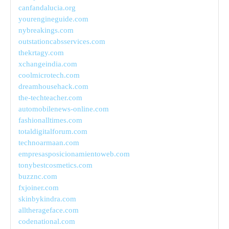
canfandalucia.org
yourengineguide.com
nybreakings.com
outstationcabsservices.com
thekrtagy.com
xchangeindia.com
coolmicrotech.com
dreamhousehack.com
the-techteacher.com
automobilenews-online.com
fashionalltimes.com
totaldigitalforum.com
technoarmaan.com
empresasposicionamientoweb.com
tonybestcosmetics.com
buzznc.com
fxjoiner.com
skinbykindra.com
alltherageface.com
codenational.com