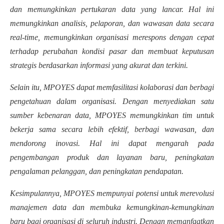
dan memungkinkan pertukaran data yang lancar. Hal ini
memungkinkan analisis, pelaporan, dan wawasan data secara
real-time, memungkinkan organisasi merespons dengan cepat
terhadap perubahan kondisi pasar dan membuat keputusan
strategis berdasarkan informasi yang akurat dan terkini.
Selain itu, MPOYES dapat memfasilitasi kolaborasi dan berbagi
pengetahuan dalam organisasi. Dengan menyediakan satu
sumber kebenaran data, MPOYES memungkinkan tim untuk
bekerja sama secara lebih efektif, berbagi wawasan, dan
mendorong inovasi. Hal ini dapat mengarah pada
pengembangan produk dan layanan baru, peningkatan
pengalaman pelanggan, dan peningkatan pendapatan.
Kesimpulannya, MPOYES mempunyai potensi untuk merevolusi
manajemen data dan membuka kemungkinan-kemungkinan
baru bagi organisasi di seluruh industri. Dengan memanfaatkan