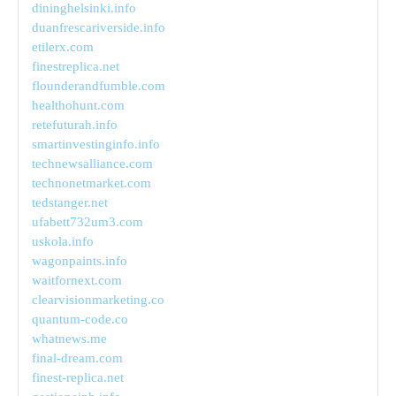
dininghelsinki.info
duanfrescariverside.info
etilerx.com
finestreplica.net
flounderandfumble.com
healthohunt.com
retefuturah.info
smartinvestinginfo.info
technewsalliance.com
technonetmarket.com
tedstanger.net
ufabett732um3.com
uskola.info
wagonpaints.info
waitfornext.com
clearvisionmarketing.co
quantum-code.co
whatnews.me
final-dream.com
finest-replica.net