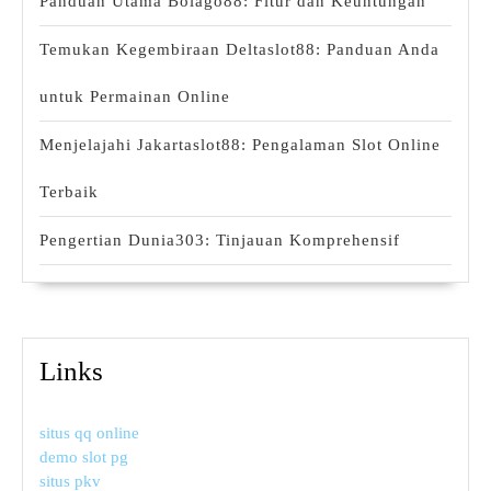
Panduan Utama Bolago88: Fitur dan Keuntungan
Temukan Kegembiraan Deltaslot88: Panduan Anda
untuk Permainan Online
Menjelajahi Jakartaslot88: Pengalaman Slot Online
Terbaik
Pengertian Dunia303: Tinjauan Komprehensif
Links
situs qq online
demo slot pg
situs pkv