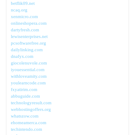
betflik09.net
ncaq.org
xenmicro.com
onlineshopera.com
dartyfresh.com
lewisenterprises.net
pcsoftwarefree.org
dailylinking.com
dnafyx.com
giocolenuvole.com
iyouessential.com
withloveamity.com
youlearncode.com
fxyatirim.com
abbuguide.com
technologyresult.com
webhostingoffers.org
whatszow.com
ehomeamerca.com
techintendo.com