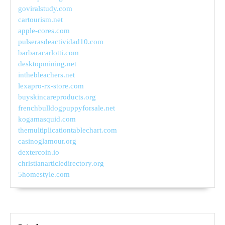
goviralstudy.com
cartourism.net
apple-cores.com
pulserasdeactividad10.com
barbaracarlotti.com
desktopmining.net
inthebleachers.net
lexapro-rx-store.com
buyskincareproducts.org
frenchbulldogpuppyforsale.net
kogamasquid.com
themultiplicationtablechart.com
casinoglamour.org
dextercoin.io
christianarticledirectory.org
5homestyle.com