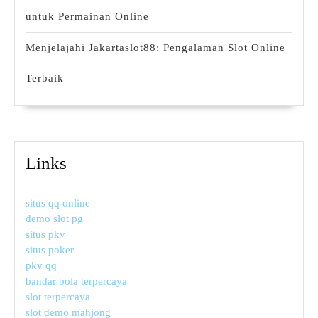
untuk Permainan Online
Menjelajahi Jakartaslot88: Pengalaman Slot Online
Terbaik
Links
situs qq online
demo slot pg
situs pkv
situs poker
pkv qq
bandar bola terpercaya
slot terpercaya
slot demo mahjong