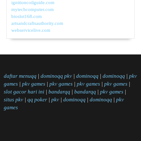
ignitioncoilguide.com
mytechcomputer.com
bioslot168.com
artsandcraftsauthority.com
webservicelive.com
daftar menuqq
|
dominoqq pkv
|
dominoqq
|
dominoqq
|
pkv
games
|
pkv games
|
pkv games
|
pkv games
|
pkv games
|
slot gacor hari ini
|
bandarqq
|
bandarqq
|
pkv games
|
situs pkv
|
qq poker
|
pkv
|
dominoqq
|
dominoqq
|
pkv
games