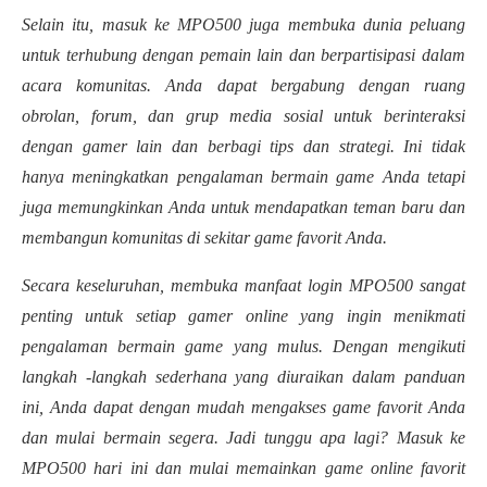
Selain itu, masuk ke MPO500 juga membuka dunia peluang
untuk terhubung dengan pemain lain dan berpartisipasi dalam
acara komunitas. Anda dapat bergabung dengan ruang
obrolan, forum, dan grup media sosial untuk berinteraksi
dengan gamer lain dan berbagi tips dan strategi. Ini tidak
hanya meningkatkan pengalaman bermain game Anda tetapi
juga memungkinkan Anda untuk mendapatkan teman baru dan
membangun komunitas di sekitar game favorit Anda.
Secara keseluruhan, membuka manfaat login MPO500 sangat
penting untuk setiap gamer online yang ingin menikmati
pengalaman bermain game yang mulus. Dengan mengikuti
langkah -langkah sederhana yang diuraikan dalam panduan
ini, Anda dapat dengan mudah mengakses game favorit Anda
dan mulai bermain segera. Jadi tunggu apa lagi? Masuk ke
MPO500 hari ini dan mulai memainkan game online favorit