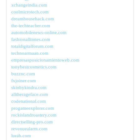
xchangeindia.com
coolmicrotech.com
dreamhousehack.com
the-techteacher.com
automobilenews-online.com
fashionalltimes.com
totaldigitalforum.com
technoarmaan.com
empresasposicionamientoweb.com
tonybestcosmetics.com
buzznc.com
fxjoiner.com
skinbykindra.com
alltherageface.com
codenational.com
progameexplorer.com
rockislandroastery.com
directselling-pro.com
revenuealarm.com
lurab.com