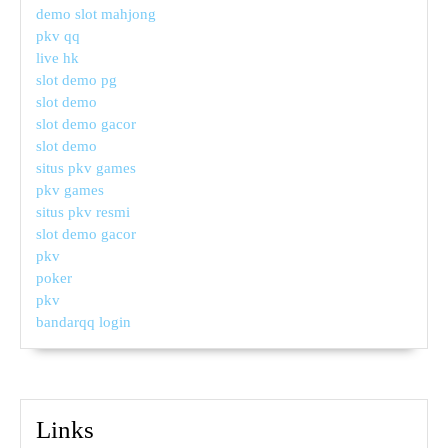
demo slot mahjong
pkv qq
live hk
slot demo pg
slot demo
slot demo gacor
slot demo
situs pkv games
pkv games
situs pkv resmi
slot demo gacor
pkv
poker
pkv
bandarqq login
Links