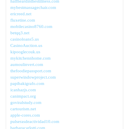
halfheardinthestillness.com
mybestmassagechair.com
ericreed.net
fluxetine.com
mobilecasino8760.com
betqq3.net
casinoloans5.us
CasinoAuction.us
kipooglecouk.us
mykitchennhome.com
aumoulinvert.com
thefoodiepassport.com
superwindowproject.com
papibakigrafo.com
icanhazjs.com
canimpact.org
goviralstudy.com
cartourism.net
apple-cores.com
pulserasdeactividad10.com
barbaracarlotti.com