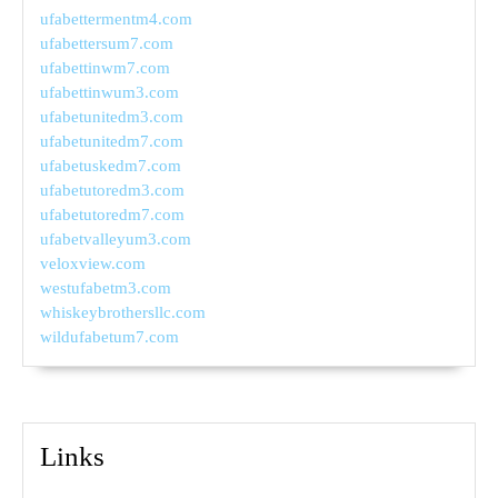
ufabettermentm4.com
ufabettersum7.com
ufabettinwm7.com
ufabettinwum3.com
ufabetunitedm3.com
ufabetunitedm7.com
ufabetuskedm7.com
ufabetutoredm3.com
ufabetutoredm7.com
ufabetvalleyum3.com
veloxview.com
westufabetm3.com
whiskeybrothersllc.com
wildufabetum7.com
Links