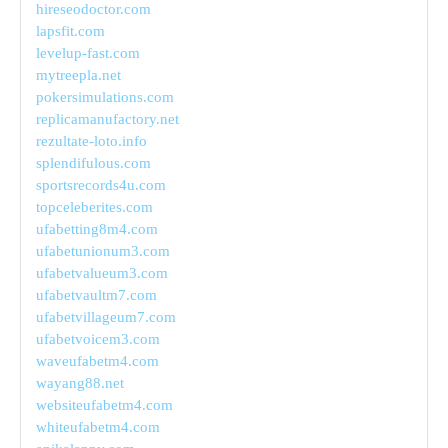
hireseodoctor.com
lapsfit.com
levelup-fast.com
mytreepla.net
pokersimulations.com
replicamanufactory.net
rezultate-loto.info
splendifulous.com
sportsrecords4u.com
topceleberites.com
ufabetting8m4.com
ufabetunionum3.com
ufabetvalueum3.com
ufabetvaultm7.com
ufabetvillageum7.com
ufabetvoicem3.com
waveufabetm4.com
wayang88.net
websiteufabetm4.com
whiteufabetm4.com