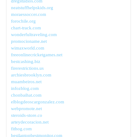
dregstudios.com
neatstuffhelpskids.org
moraessoccer.com
forochile.org
chart-track.com
wonderfultraveling.com
promocioname.net
wimaxworld.com
freeonlinecricketgames.net
bestcashing.biz
firerestrictions.us
archiesbrooklyn.com
muambeiros.net
infozblog.com
chonbaihat.com
elblogdeoscargonzalez.com
webpromote.net
steroids-store.co
arteydecoracion.net
fithog.com
bestlaptopbestmonitor.com