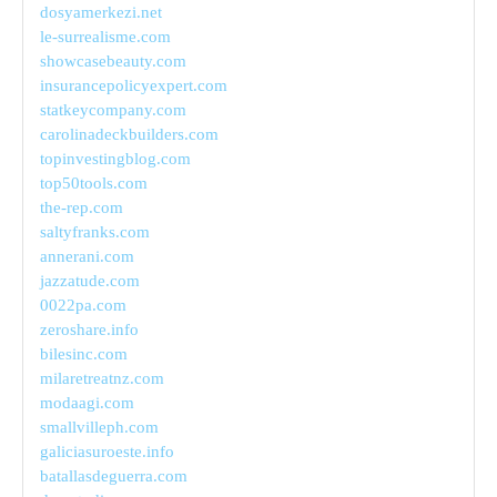
dosyamerkezi.net
le-surrealisme.com
showcasebeauty.com
insurancepolicyexpert.com
statkeycompany.com
carolinadeckbuilders.com
topinvestingblog.com
top50tools.com
the-rep.com
saltyfranks.com
annerani.com
jazzatude.com
0022pa.com
zeroshare.info
bilesinc.com
milaretreatnz.com
modaagi.com
smallvilleph.com
galiciasuroeste.info
batallasdeguerra.com