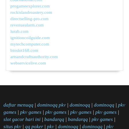
progameexplorer.com
rockislandroastery.com
directselling-pro.com
revenuealarm.com
lurab.com
ignitioncoilguide.com
mytechcomputer.com
bioslot168.com
artsandcraftsauthority.com
webservicelive.com
daftar menuqq
|
dominoqq pkv
|
dominoqq
|
dominoqq
|
pkv
games
|
pkv games
|
pkv games
|
pkv games
|
pkv games
|
slot gacor hari ini
|
bandarqq
|
bandarqq
|
pkv games
|
situs pkv
|
qq poker
|
pkv
|
dominoqq
|
dominoqq
|
pkv