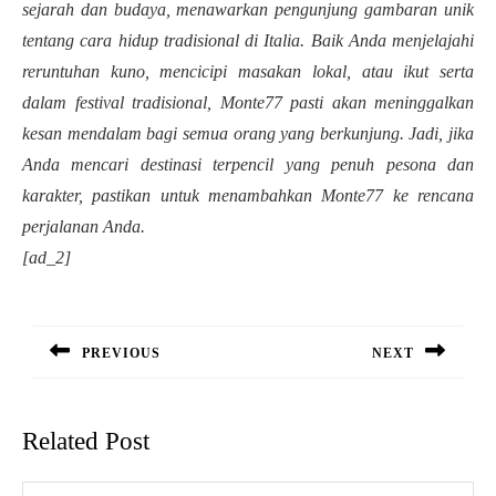
sejarah dan budaya, menawarkan pengunjung gambaran unik
tentang cara hidup tradisional di Italia. Baik Anda menjelajahi
reruntuhan kuno, mencicipi masakan lokal, atau ikut serta
dalam festival tradisional, Monte77 pasti akan meninggalkan
kesan mendalam bagi semua orang yang berkunjung. Jadi, jika
Anda mencari destinasi terpencil yang penuh pesona dan
karakter, pastikan untuk menambahkan Monte77 ke rencana
perjalanan Anda.
[ad_2]
Post
navigation
PREVIOUS
NEXT
Previous
Next
post:
post:
Related Post