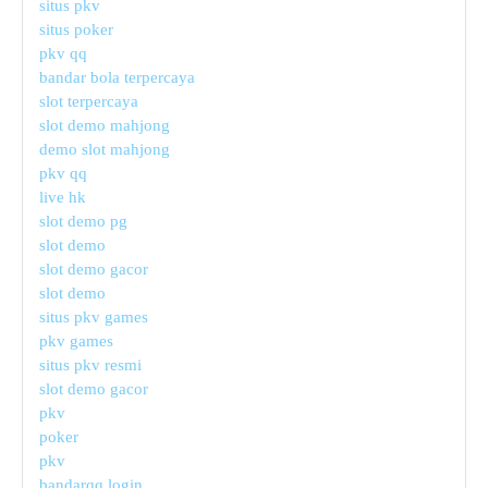
situs pkv
situs poker
pkv qq
bandar bola terpercaya
slot terpercaya
slot demo mahjong
demo slot mahjong
pkv qq
live hk
slot demo pg
slot demo
slot demo gacor
slot demo
situs pkv games
pkv games
situs pkv resmi
slot demo gacor
pkv
poker
pkv
bandarqq login