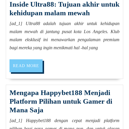
Inside Ultra88: Tujuan akhir untuk
Inside
kehidupan malam mewah
Ultra88:
[ad_1] Ultra88 adalah tujuan akhir untuk kehidupan
Tujuan
malam mewah di jantung pusat kota Los Angeles. Klub
akhir
malam eksklusif ini menawarkan pengalaman premium
untuk
bagi mereka yang ingin menikmati hal -hal yang
kehidupan
malam
READ
READ MORE
mewah
MORE
Mengapa Happybet188 Menjadi
Platform Pilihan untuk Gamer di
Mengapa
Mana Saja
Happybet188
[ad_1] Happybet188 dengan cepat menjadi platform
Menjadi
pilihan bagi para gamer di mana pun, dan untuk alasan