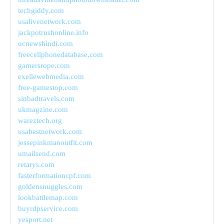
techgiddy.com
usalivenetwork.com
jackpotrushonline.info
ucnewshindi.com
freecellphonedatabase.com
gamersrope.com
exellewebmedia.com
free-gamestop.com
sinbadtravels.com
ukmagzine.com
wareztech.org
usabestnetwork.com
jessepinkmanoutfit.com
umailsend.com
retarys.com
fasterformationcpf.com
goldensnuggles.com
lookbattlemap.com
buyrdpservice.com
yesport.net