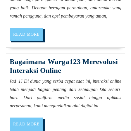
Platform
yang baik. Dengan beragam permainan, antarmuka yang
Pilihan
ramah pengguna, dan opsi pembayaran yang aman,
untuk
Gamer
READ
READ MORE
di
MORE
Mana
Saja
Bagaimana Warga123 Merevolusi
Bagaimana
Interaksi Online
Warga123
[ad_1] Di dunia yang serba cepat saat ini, interaksi online
Merevolusi
telah menjadi bagian penting dari kehidupan kita sehari-
Interaksi
hari. Dari platform media sosial hingga aplikasi
Online
perpesanan, kami mengandalkan alat digital ini
READ
READ MORE
MORE