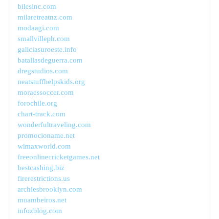
bilesinc.com
milaretreatnz.com
modaagi.com
smallvilleph.com
galiciasuroeste.info
batallasdeguerra.com
dregstudios.com
neatstuffhelpskids.org
moraessoccer.com
forochile.org
chart-track.com
wonderfultraveling.com
promocioname.net
wimaxworld.com
freeonlinecricketgames.net
bestcashing.biz
firerestrictions.us
archiesbrooklyn.com
muambeiros.net
infozblog.com