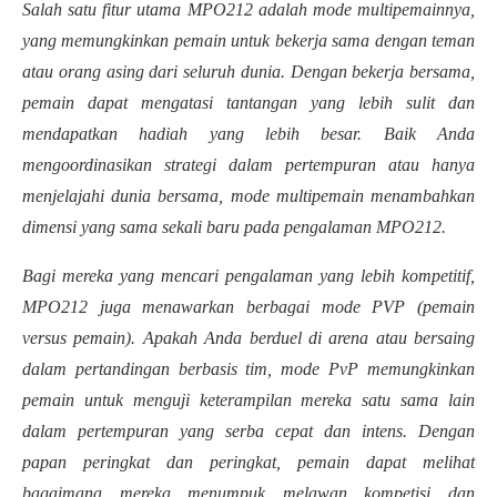
Salah satu fitur utama MPO212 adalah mode multipemainnya,
yang memungkinkan pemain untuk bekerja sama dengan teman
atau orang asing dari seluruh dunia. Dengan bekerja bersama,
pemain dapat mengatasi tantangan yang lebih sulit dan
mendapatkan hadiah yang lebih besar. Baik Anda
mengoordinasikan strategi dalam pertempuran atau hanya
menjelajahi dunia bersama, mode multipemain menambahkan
dimensi yang sama sekali baru pada pengalaman MPO212.
Bagi mereka yang mencari pengalaman yang lebih kompetitif,
MPO212 juga menawarkan berbagai mode PVP (pemain
versus pemain). Apakah Anda berduel di arena atau bersaing
dalam pertandingan berbasis tim, mode PvP memungkinkan
pemain untuk menguji keterampilan mereka satu sama lain
dalam pertempuran yang serba cepat dan intens. Dengan
papan peringkat dan peringkat, pemain dapat melihat
bagaimana mereka menumpuk melawan kompetisi dan