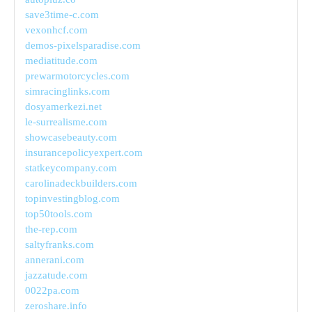
save3time-c.com
vexonhcf.com
demos-pixelsparadise.com
mediatitude.com
prewarmotorcycles.com
simracinglinks.com
dosyamerkezi.net
le-surrealisme.com
showcasebeauty.com
insurancepolicyexpert.com
statkeycompany.com
carolinadeckbuilders.com
topinvestingblog.com
top50tools.com
the-rep.com
saltyfranks.com
annerani.com
jazzatude.com
0022pa.com
zeroshare.info