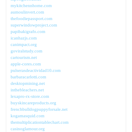
mykitchennhome.com
aumoulinvert.com
thefoodiepassport.com
superwindowproject.com
papibakigrafo.com
icanhazjs.com
canimpact.org
goviralstudy.com
cartourism.net
apple-cores.com
pulserasdeactividad10.com
barbaracarlotti.com
desktopmining.net
inthebleachers.net
lexapro-rx-store.com
buyskincareproducts.org
frenchbulldogpuppyforsale.net
kogamasquid.com
themultiplicationtablechart.com
casinoglamour.org