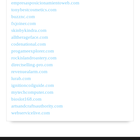
empresasposicionamientoweb.com
tonybestcosmetics.com
buzznc.com
fxjoiner.com
skinbykindra.com
alltherageface.com
codenational.com
progameexplorer.com
rockislandroastery.com
directselling-pro.com
revenuealarm.com
lurab.com
ignitioncoilguide.com
mytechcomputer.com
bioslot168.com
artsandcraftsauthority.com
webservicelive.com