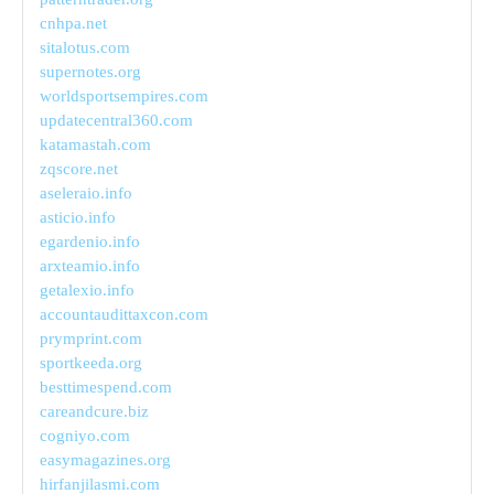
cnhpa.net
sitalotus.com
supernotes.org
worldsportsempires.com
updatecentral360.com
katamastah.com
zqscore.net
aseleraio.info
asticio.info
egardenio.info
arxteamio.info
getalexio.info
accountaudittaxcon.com
prymprint.com
sportkeeda.org
besttimespend.com
careandcure.biz
cogniyo.com
easymagazines.org
hirfanjilasmi.com