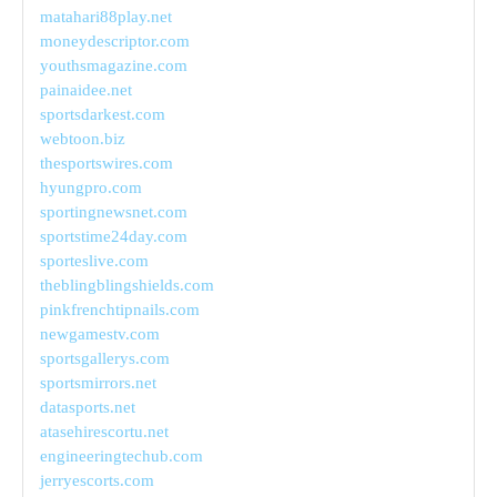
matahari88play.net
moneydescriptor.com
youthsmagazine.com
painaidee.net
sportsdarkest.com
webtoon.biz
thesportswires.com
hyungpro.com
sportingnewsnet.com
sportstime24day.com
sporteslive.com
theblingblingshields.com
pinkfrenchtipnails.com
newgamestv.com
sportsgallerys.com
sportsmirrors.net
datasports.net
atasehirescortu.net
engineeringtechub.com
jerryescorts.com