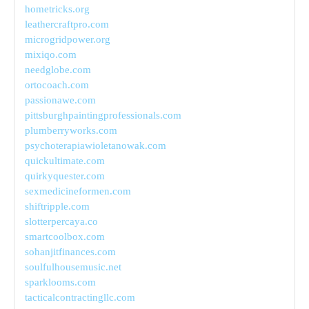
hometricks.org
leathercraftpro.com
microgridpower.org
mixiqo.com
needglobe.com
ortocoach.com
passionawe.com
pittsburghpaintingprofessionals.com
plumberryworks.com
psychoterapiawioletanowak.com
quickultimate.com
quirkyquester.com
sexmedicineformen.com
shiftripple.com
slotterpercaya.co
smartcoolbox.com
sohanjitfinances.com
soulfulhousemusic.net
sparklooms.com
tacticalcontractingllc.com