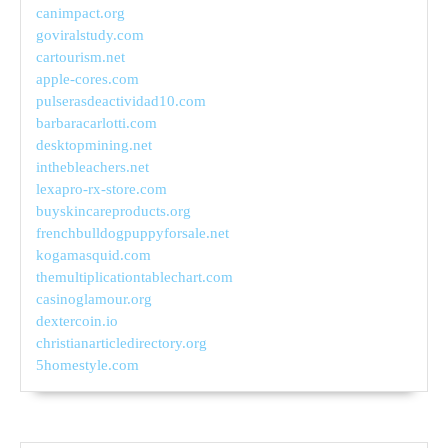
canimpact.org
goviralstudy.com
cartourism.net
apple-cores.com
pulserasdeactividad10.com
barbaracarlotti.com
desktopmining.net
inthebleachers.net
lexapro-rx-store.com
buyskincareproducts.org
frenchbulldogpuppyforsale.net
kogamasquid.com
themultiplicationtablechart.com
casinoglamour.org
dextercoin.io
christianarticledirectory.org
5homestyle.com