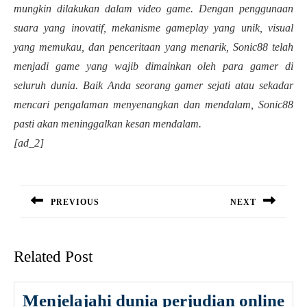
mungkin dilakukan dalam video game. Dengan penggunaan
suara yang inovatif, mekanisme gameplay yang unik, visual
yang memukau, dan penceritaan yang menarik, Sonic88 telah
menjadi game yang wajib dimainkan oleh para gamer di
seluruh dunia. Baik Anda seorang gamer sejati atau sekadar
mencari pengalaman menyenangkan dan mendalam, Sonic88
pasti akan meninggalkan kesan mendalam.
[ad_2]
Post
navigation
PREVIOUS
NEXT
Previous
Next
post:
post:
Related Post
Menjelajahi dunia perjudian online