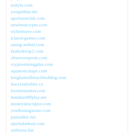
tostylo.com
yougetthat.net
sportsnetclub.com
newbestcrypto.com
oxfordsave.com
iclassicgames.com
saung-artikel.com
fasthokivip2.com
observersports.com
cryptominingplus.com
aquinoticiaspe.com
longhairedfrenchbulldog.com
lawyersforhire.co
businemarket.com
matahari88play.net
moneydescriptor.com
youthsmagazine.com
painaidee.net
sportsdarkest.com
webtoon.biz