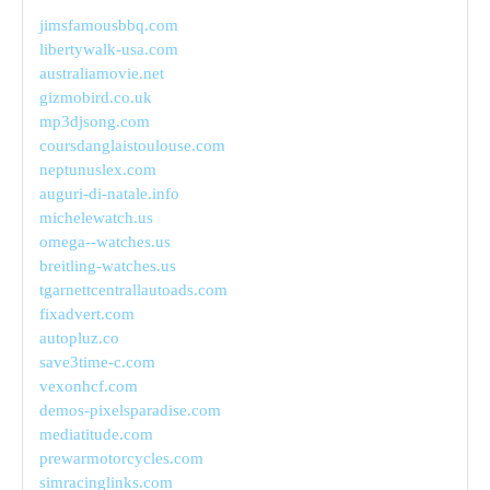
jimsfamousbbq.com
libertywalk-usa.com
australiamovie.net
gizmobird.co.uk
mp3djsong.com
coursdanglaistoulouse.com
neptunuslex.com
auguri-di-natale.info
michelewatch.us
omega--watches.us
breitling-watches.us
tgarnettcentrallautoads.com
fixadvert.com
autopluz.co
save3time-c.com
vexonhcf.com
demos-pixelsparadise.com
mediatitude.com
prewarmotorcycles.com
simracinglinks.com