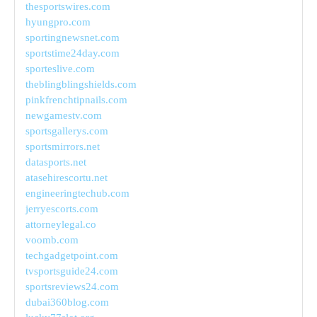
thesportswires.com
hyungpro.com
sportingnewsnet.com
sportstime24day.com
sporteslive.com
theblingblingshields.com
pinkfrenchtipnails.com
newgamestv.com
sportsgallerys.com
sportsmirrors.net
datasports.net
atasehirescortu.net
engineeringtechub.com
jerryescorts.com
attorneylegal.co
voomb.com
techgadgetpoint.com
tvsportsguide24.com
sportsreviews24.com
dubai360blog.com