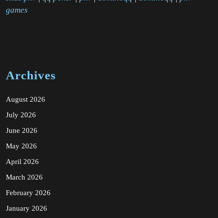
games
Archives
August 2026
July 2026
June 2026
May 2026
April 2026
March 2026
February 2026
January 2026