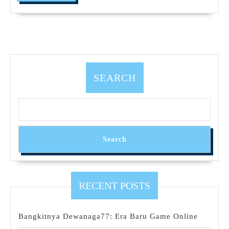
Tambang99
MORE
SEARCH
Search
RECENT POSTS
Bangkitnya Dewanaga77: Era Baru Game Online