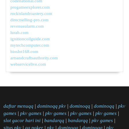
codenational.com
progameexplorer.com
rockislandroastery.com
directselling-pro.com
revenuealarm.com
lurab.com
ignitioncoilguide.com
mytechcomputer.com
bioslot168.com
artsandcraftsauthority.com
webservicelive.com
daftar menuqq
|
dominoqq pkv
|
dominoqq
|
dominoqq
|
pkv
games
|
pkv games
|
pkv games
|
pkv games
|
pkv games
|
slot gacor hari ini
|
bandarqq
|
bandarqq
|
pkv games
|
situs pkv
|
qq poker
|
pkv
|
dominoqq
|
dominoqq
|
pkv