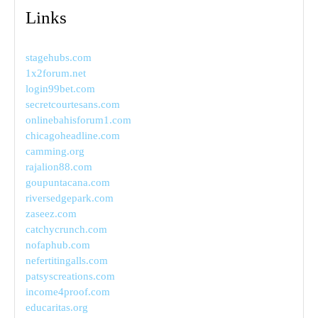
Links
stagehubs.com
1x2forum.net
login99bet.com
secretcourtesans.com
onlinebahisforum1.com
chicagoheadline.com
camming.org
rajalion88.com
goupuntacana.com
riversedgepark.com
zaseez.com
catchycrunch.com
nofaphub.com
nefertitingalls.com
patsyscreations.com
income4proof.com
educaritas.org