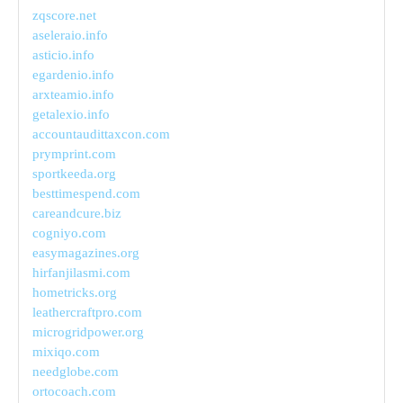
zqscore.net
aseleraio.info
asticio.info
egardenio.info
arxteamio.info
getalexio.info
accountaudittaxcon.com
prymprint.com
sportkeeda.org
besttimespend.com
careandcure.biz
cogniyo.com
easymagazines.org
hirfanjilasmi.com
hometricks.org
leathercraftpro.com
microgridpower.org
mixiqo.com
needglobe.com
ortocoach.com