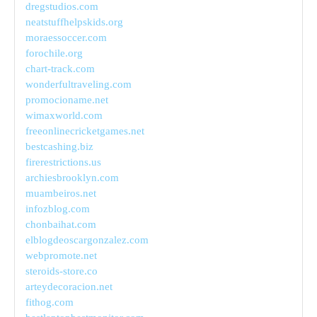
dregstudios.com
neatstuffhelpskids.org
moraessoccer.com
forochile.org
chart-track.com
wonderfultraveling.com
promocioname.net
wimaxworld.com
freeonlinecricketgames.net
bestcashing.biz
firerestrictions.us
archiesbrooklyn.com
muambeiros.net
infozblog.com
chonbaihat.com
elblogdeoscargonzalez.com
webpromote.net
steroids-store.co
arteydecoracion.net
fithog.com