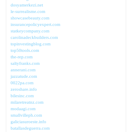
dosyamerkezi.net
le-surrealisme.com
showcasebeauty.com
insurancepolicyexpert.com
statkeycompany.com
carolinadeckbuilders.com
topinvestingblog.com
top50tools.com
the-rep.com
saltyfranks.com
annerani.com
jazzatude.com
0022pa.com
zeroshare.info
bilesinc.com
milaretreatnz.com
modaagi.com
smallvilleph.com
galiciasuroeste.info
batallasdeguerra.com