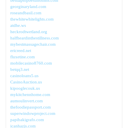
bestlaptopbestmonitor.com
georginaryland.com
roseandbasil.com
thewhitewhitelights.com
atdhe.ws
heckrodtwetland.org
halfheardinthestillness.com
mybestmassagechair.com
ericreed.net
fluxetine.com
mobilecasino8760.com
betqq3.net
casinoloans5.us
CasinoAuction.us
kipooglecouk.us
mykitchennhome.com
aumoulinvert.com
thefoodiepassport.com
superwindowproject.com
papibakigrafo.com
icanhazjs.com