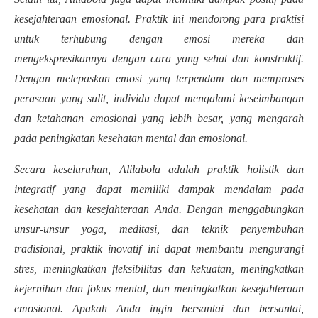
kesejahteraan emosional. Praktik ini mendorong para praktisi
untuk terhubung dengan emosi mereka dan
mengekspresikannya dengan cara yang sehat dan konstruktif.
Dengan melepaskan emosi yang terpendam dan memproses
perasaan yang sulit, individu dapat mengalami keseimbangan
dan ketahanan emosional yang lebih besar, yang mengarah
pada peningkatan kesehatan mental dan emosional.
Secara keseluruhan, Alilabola adalah praktik holistik dan
integratif yang dapat memiliki dampak mendalam pada
kesehatan dan kesejahteraan Anda. Dengan menggabungkan
unsur-unsur yoga, meditasi, dan teknik penyembuhan
tradisional, praktik inovatif ini dapat membantu mengurangi
stres, meningkatkan fleksibilitas dan kekuatan, meningkatkan
kejernihan dan fokus mental, dan meningkatkan kesejahteraan
emosional. Apakah Anda ingin bersantai dan bersantai,