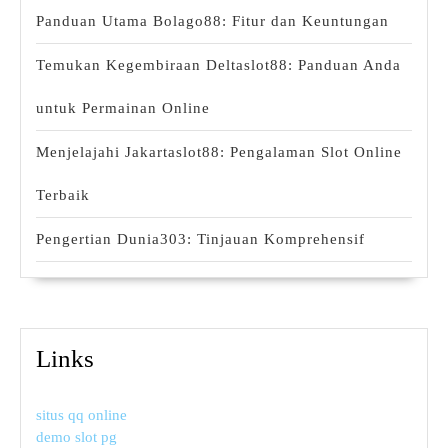
Panduan Utama Bolago88: Fitur dan Keuntungan
Temukan Kegembiraan Deltaslot88: Panduan Anda
untuk Permainan Online
Menjelajahi Jakartaslot88: Pengalaman Slot Online
Terbaik
Pengertian Dunia303: Tinjauan Komprehensif
Links
situs qq online
demo slot pg