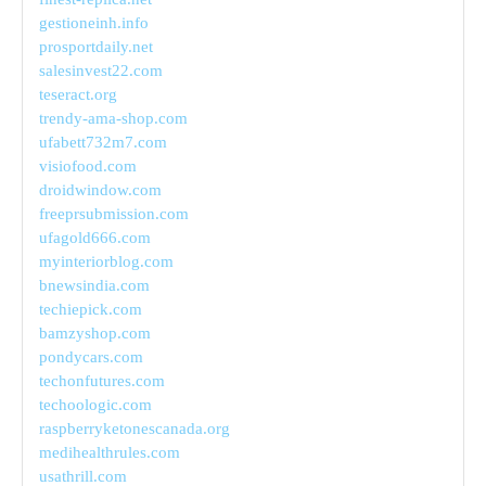
gestioneinh.info
prosportdaily.net
salesinvest22.com
teseract.org
trendy-ama-shop.com
ufabett732m7.com
visiofood.com
droidwindow.com
freeprsubmission.com
ufagold666.com
myinteriorblog.com
bnewsindia.com
techiepick.com
bamzyshop.com
pondycars.com
techonfutures.com
techoologic.com
raspberryketonescanada.org
medihealthrules.com
usathrill.com