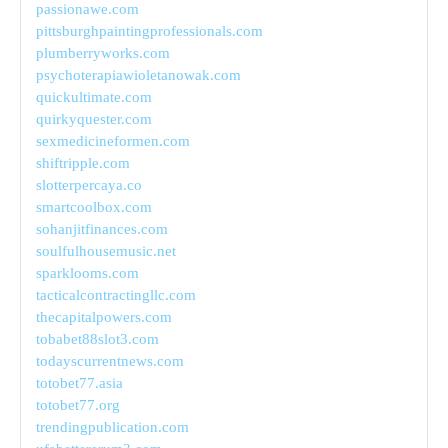
passionawe.com
pittsburghpaintingprofessionals.com
plumberryworks.com
psychoterapiawioletanowak.com
quickultimate.com
quirkyquester.com
sexmedicineformen.com
shiftripple.com
slotterpercaya.co
smartcoolbox.com
sohanjitfinances.com
soulfulhousemusic.net
sparklooms.com
tacticalcontractingllc.com
thecapitalpowers.com
tobabet88slot3.com
todayscurrentnews.com
totobet77.asia
totobet77.org
trendingpublication.com