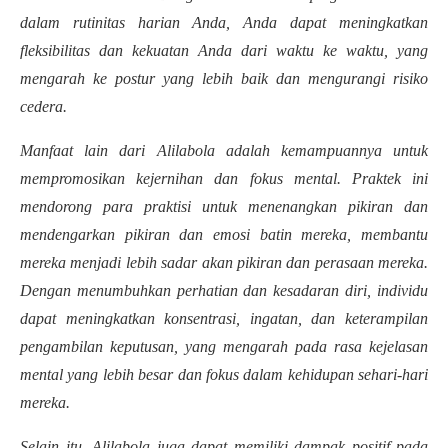
dalam rutinitas harian Anda, Anda dapat meningkatkan
fleksibilitas dan kekuatan Anda dari waktu ke waktu, yang
mengarah ke postur yang lebih baik dan mengurangi risiko
cedera.
Manfaat lain dari Alilabola adalah kemampuannya untuk
mempromosikan kejernihan dan fokus mental. Praktek ini
mendorong para praktisi untuk menenangkan pikiran dan
mendengarkan pikiran dan emosi batin mereka, membantu
mereka menjadi lebih sadar akan pikiran dan perasaan mereka.
Dengan menumbuhkan perhatian dan kesadaran diri, individu
dapat meningkatkan konsentrasi, ingatan, dan keterampilan
pengambilan keputusan, yang mengarah pada rasa kejelasan
mental yang lebih besar dan fokus dalam kehidupan sehari-hari
mereka.
Selain itu, Alilabola juga dapat memiliki dampak positif pada