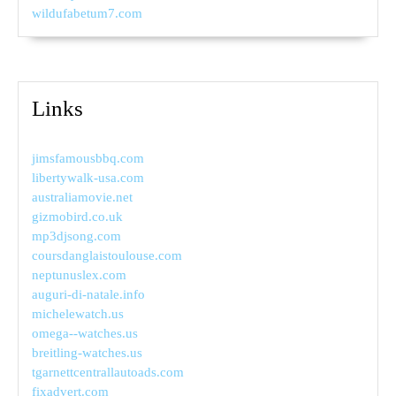
wildufabetum7.com
Links
jimsfamousbbq.com
libertywalk-usa.com
australiamovie.net
gizmobird.co.uk
mp3djsong.com
coursdanglaistoulouse.com
neptunuslex.com
auguri-di-natale.info
michelewatch.us
omega--watches.us
breitling-watches.us
tgarnettcentrallautoads.com
fixadvert.com