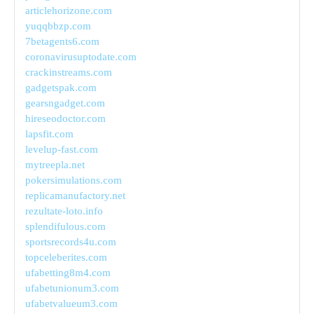
articlehorizone.com
yuqqbbzp.com
7betagents6.com
coronavirusuptodate.com
crackinstreams.com
gadgetspak.com
gearsngadget.com
hireseodoctor.com
lapsfit.com
levelup-fast.com
mytreepla.net
pokersimulations.com
replicamanufactory.net
rezultate-loto.info
splendifulous.com
sportsrecords4u.com
topceleberites.com
ufabetting8m4.com
ufabetunionum3.com
ufabetvalueum3.com