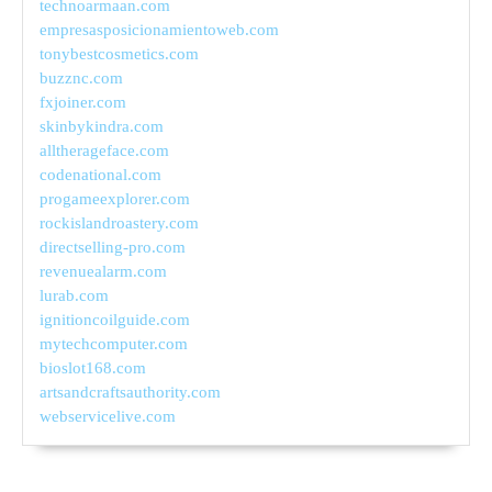
technoarmaan.com
empresasposicionamientoweb.com
tonybestcosmetics.com
buzznc.com
fxjoiner.com
skinbykindra.com
alltherageface.com
codenational.com
progameexplorer.com
rockislandroastery.com
directselling-pro.com
revenuealarm.com
lurab.com
ignitioncoilguide.com
mytechcomputer.com
bioslot168.com
artsandcraftsauthority.com
webservicelive.com