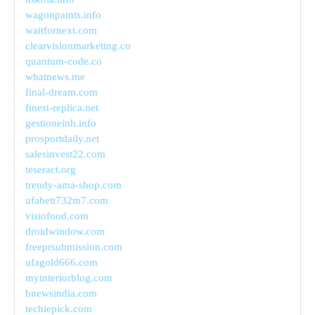
wagonpaints.info
waitfornext.com
clearvisionmarketing.co
quantum-code.co
whatnews.me
final-dream.com
finest-replica.net
gestioneinh.info
prosportdaily.net
salesinvest22.com
teseract.org
trendy-ama-shop.com
ufabett732m7.com
visiofood.com
droidwindow.com
freeprsubmission.com
ufagold666.com
myinteriorblog.com
bnewsindia.com
techiepick.com