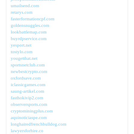
umailsend.com
retarys.com
fasterformationcpf.com
goldensnuggles.com
lookbattlemap.com
buyrdpservice.com
yesport.net
tostylo.com
yougetthat.net
sportsnetclub.com
newbestcrypto.com
oxfordsave.com
iclassicgames.com
saung-artikel.com
fasthokivip2.com
observersports.com
cryptominingplus.com
aquinoticiaspe.com
longhairedfrenchbulldog.com
lawyersforhire.co