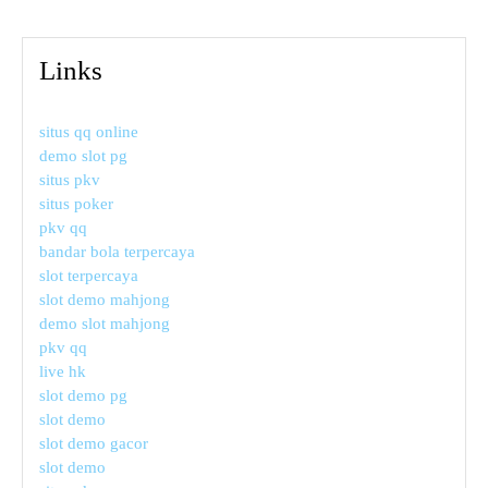
Links
situs qq online
demo slot pg
situs pkv
situs poker
pkv qq
bandar bola terpercaya
slot terpercaya
slot demo mahjong
demo slot mahjong
pkv qq
live hk
slot demo pg
slot demo
slot demo gacor
slot demo