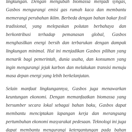
lingkungan. Dengan mengubah biomassa menjadi syngas,
Gasbos mengurangi emisi gas rumah kaca dan membantu
memerangi perubahan iklim. Berbeda dengan bahan bakar fosil
tradisional, yang melepaskan polutan berbahaya dan
berkontribusi terhadap pemanasan global, Gasbos
menghasilkan energi bersih dan terbarukan dengan dampak
lingkungan minimal. Hal ini menjadikan Gasbos pilihan yang
menarik bagi pemerintah, dunia usaha, dan konsumen yang
ingin mengurangi jejak karbon dan melakukan transisi menuju
masa depan energi yang lebih berkelanjutan.
Selain manfaat lingkungannya, Gasbos juga menawarkan
keuntungan ekonomi. Dengan memanfaatkan biomassa yang
bersumber secara lokal sebagai bahan baku, Gasbos dapat
membantu menciptakan lapangan kerja dan merangsang
pertumbuhan ekonomi masyarakat pedesaan. Teknologi ini juga
dapat membantu mengurangi ketergantungan pada bahan