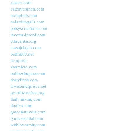
zaseez.com
catchycrunch.com
nofaphub.com
nefertitingalls.com
patsyscreations.com
income4proof.com
educaritas.org
lensajelajah.com
betflik09.net
ncaq.org
xenmicro.com
onlineshopera.com
dartyfresh.com
lewisenterprises.net
pcsoftwarefree.org
dailylinking.com
dnafyx.com
giocolenuvole.com
iyouessential.com
withloveamity.com