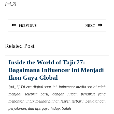
[ad_2]
Post
navigation
PREVIOUS
NEXT
Previous
Next
post:
post:
Related Post
Inside the World of Tajir77:
Bagaimana Influencer Ini Menjadi
Inside
Ikon Gaya Global
the
[ad_1] Di era digital saat ini, influencer media sosial telah
World
menjadi selebriti baru, dengan jutaan pengikut yang
of
menonton untuk melihat pilihan fesyen terbaru, petualangan
Tajir77:
perjalanan, dan tips gaya hidup. Salah