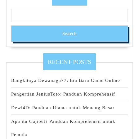
Search
RECENT POSTS
Bangkitnya Dewanaga77: Era Baru Game Online
Pengertian JeniusToto: Panduan Komprehensif
Dewi4D: Panduan Utama untuk Menang Besar
Apa itu Gajibet? Panduan Komprehensif untuk
Pemula