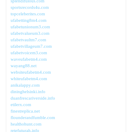
splendifulous.com
sportsrecords4u.com
topceleberites.com
ufabetting8m4.com
ufabetunionum3.com
ufabetvalueum3.com
ufabetvaultm7.com
ufabetvillageum7.com
ufabetvoicem3.com
waveufabetm4.com
wayang88.net
websiteufabetm4.com
whiteufabetm4.com
anikalappy.com
dininghelsinki.info
duanfrescariverside.info
etilerx.com
finestreplica.net
flounderandfumble.com
healthohunt.com
retefuturah.info