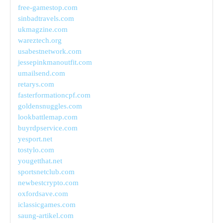
free-gamestop.com
sinbadtravels.com
ukmagzine.com
wareztech.org
usabestnetwork.com
jessepinkmanoutfit.com
umailsend.com
retarys.com
fasterformationcpf.com
goldensnuggles.com
lookbattlemap.com
buyrdpservice.com
yesport.net
tostylo.com
yougetthat.net
sportsnetclub.com
newbestcrypto.com
oxfordsave.com
iclassicgames.com
saung-artikel.com