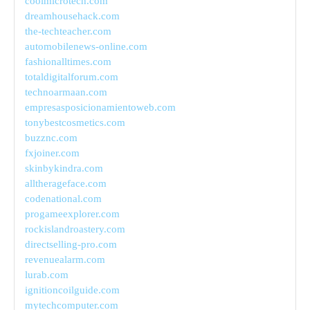
coolmicrotech.com
dreamhousehack.com
the-techteacher.com
automobilenews-online.com
fashionalltimes.com
totaldigitalforum.com
technoarmaan.com
empresasposicionamientoweb.com
tonybestcosmetics.com
buzznc.com
fxjoiner.com
skinbykindra.com
alltherageface.com
codenational.com
progameexplorer.com
rockislandroastery.com
directselling-pro.com
revenuealarm.com
lurab.com
ignitioncoilguide.com
mytechcomputer.com