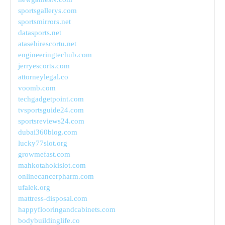
sportsgallerys.com
sportsmirrors.net
datasports.net
atasehirescortu.net
engineeringtechub.com
jerryescorts.com
attorneylegal.co
voomb.com
techgadgetpoint.com
tvsportsguide24.com
sportsreviews24.com
dubai360blog.com
lucky77slot.org
growmefast.com
mahkotahokislot.com
onlinecancerpharm.com
ufalek.org
mattress-disposal.com
happyflooringandcabinets.com
bodybuildinglife.co