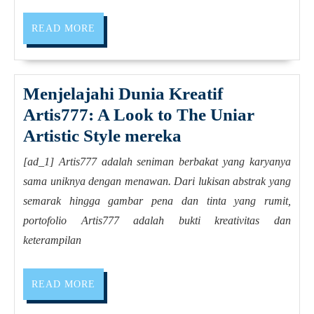
Bagaimana
Influencer
READ
READ MORE
Ini
MORE
Menjadi
Ikon
Menjelajahi Dunia Kreatif
Gaya
Artis777: A Look to The Uniar
Global
Menjelajahi
Artistic Style mereka
Dunia
[ad_1] Artis777 adalah seniman berbakat yang karyanya
Kreatif
sama uniknya dengan menawan. Dari lukisan abstrak yang
Artis777:
semarak hingga gambar pena dan tinta yang rumit,
A
portofolio Artis777 adalah bukti kreativitas dan
Look
keterampilan
to
The
READ
READ MORE
MORE
Uniar