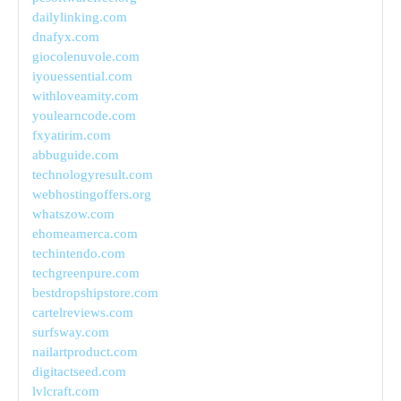
dailylinking.com
dnafyx.com
giocolenuvole.com
iyouessential.com
withloveamity.com
youlearncode.com
fxyatirim.com
abbuguide.com
technologyresult.com
webhostingoffers.org
whatszow.com
ehomeamerca.com
techintendo.com
techgreenpure.com
bestdropshipstore.com
cartelreviews.com
surfsway.com
nailartproduct.com
digitactseed.com
lvlcraft.com