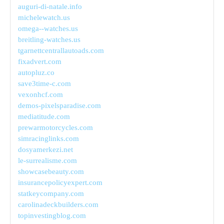
auguri-di-natale.info
michelewatch.us
omega--watches.us
breitling-watches.us
tgarnettcentrallautoads.com
fixadvert.com
autopluz.co
save3time-c.com
vexonhcf.com
demos-pixelsparadise.com
mediatitude.com
prewarmotorcycles.com
simracinglinks.com
dosyamerkezi.net
le-surrealisme.com
showcasebeauty.com
insurancepolicyexpert.com
statkeycompany.com
carolinadeckbuilders.com
topinvestingblog.com