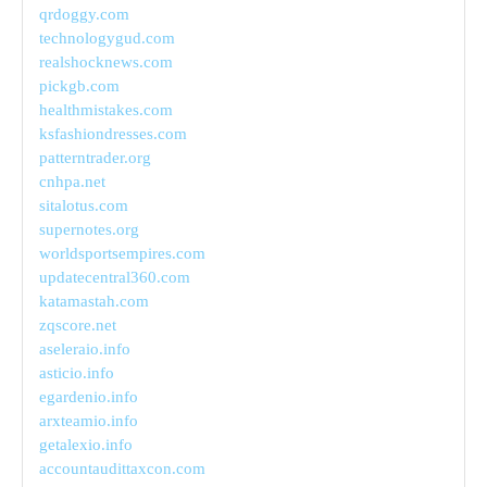
qrdoggy.com
technologygud.com
realshocknews.com
pickgb.com
healthmistakes.com
ksfashiondresses.com
patterntrader.org
cnhpa.net
sitalotus.com
supernotes.org
worldsportsempires.com
updatecentral360.com
katamastah.com
zqscore.net
aseleraio.info
asticio.info
egardenio.info
arxteamio.info
getalexio.info
accountaudittaxcon.com