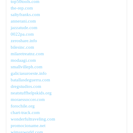
top50tools.com
the-rep.com
saltyfranks.com
annerani.com
jazzatude.com
0022pa.com
zeroshare.info
bilesinc.com
milaretreatnz.com
modaagi.com
smallvilleph.com
galiciasuroeste.info
batallasdeguerra.com
dregstudios.com
neatstuffhelpskids.org
moraessoccer.com
forochile.org
chart-track.com
wonderfultraveling.com
promocioname.net
wimaxworld.com