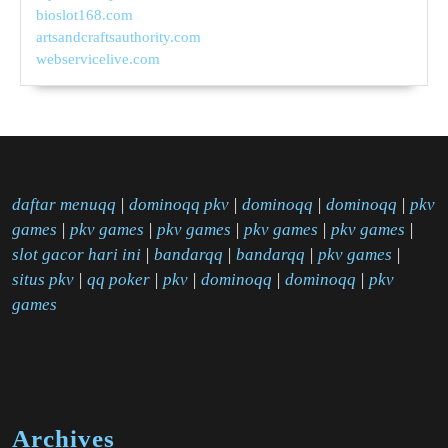
bioslot168.com
artsandcraftsauthority.com
webservicelive.com
daftar menuqq
|
dominoqq pkv
|
dominoqq
|
dominoqq
|
pkv
games
|
pkv games
|
pkv games
|
pkv games
|
pkv games
|
slot gacor hari ini
|
bandarqq
|
bandarqq
|
pkv games
|
situs pkv
|
qq poker
|
pkv
|
dominoqq
|
dominoqq
|
pkv
games
Archives