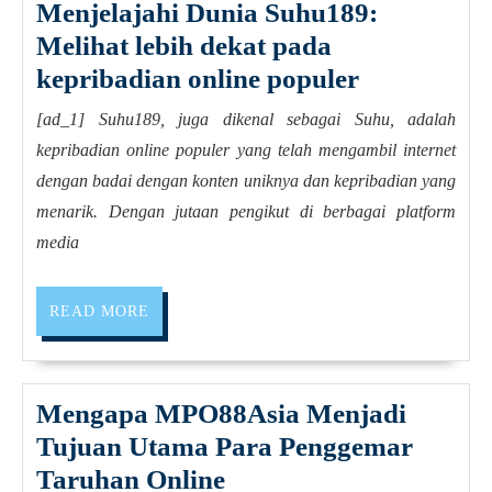
Menjelajahi Dunia Suhu189:
Melihat lebih dekat pada
Menjelajah
kepribadian online populer
Dunia
[ad_1] Suhu189, juga dikenal sebagai Suhu, adalah
Suhu189:
kepribadian online populer yang telah mengambil internet
Melihat
dengan badai dengan konten uniknya dan kepribadian yang
lebih
menarik. Dengan jutaan pengikut di berbagai platform
dekat
media
pada
kepribadia
READ
READ MORE
MORE
online
populer
Mengapa MPO88Asia Menjadi
Tujuan Utama Para Penggemar
Mengapa
Taruhan Online