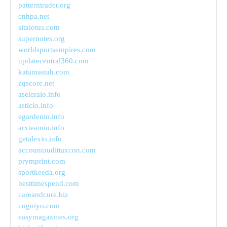
patterntrader.org
cnhpa.net
sitalotus.com
supernotes.org
worldsportsempires.com
updatecentral360.com
katamastah.com
zqscore.net
aseleraio.info
asticio.info
egardenio.info
arxteamio.info
getalexio.info
accountaudittaxcon.com
prymprint.com
sportkeeda.org
besttimespend.com
careandcure.biz
cogniyo.com
easymagazines.org