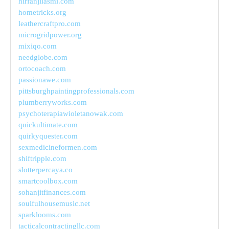
hirfanjilasmi.com
hometricks.org
leathercraftpro.com
microgridpower.org
mixiqo.com
needglobe.com
ortocoach.com
passionawe.com
pittsburghpaintingprofessionals.com
plumberryworks.com
psychoterapiawioletanowak.com
quickultimate.com
quirkyquester.com
sexmedicineformen.com
shiftripple.com
slotterpercaya.co
smartcoolbox.com
sohanjitfinances.com
soulfulhousemusic.net
sparklooms.com
tacticalcontractingllc.com