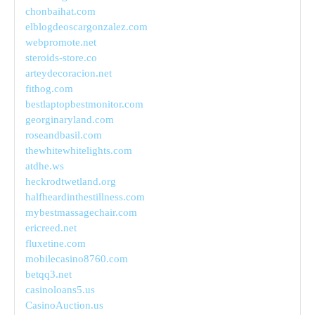
chonbaihat.com
elblogdeoscargonzalez.com
webpromote.net
steroids-store.co
arteydecoracion.net
fithog.com
bestlaptopbestmonitor.com
georginaryland.com
roseandbasil.com
thewhitewhitelights.com
atdhe.ws
heckrodtwetland.org
halfheardinthestillness.com
mybestmassagechair.com
ericreed.net
fluxetine.com
mobilecasino8760.com
betqq3.net
casinoloans5.us
CasinoAuction.us