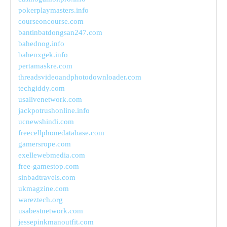
pokerplaymasters.info
courseoncourse.com
bantinbatdongsan247.com
bahednog.info
bahenxgek.info
pertamaskre.com
threadsvideoandphotodownloader.com
techgiddy.com
usalivenetwork.com
jackpotrushonline.info
ucnewshindi.com
freecellphonedatabase.com
gamersrope.com
exellewebmedia.com
free-gamestop.com
sinbadtravels.com
ukmagzine.com
wareztech.org
usabestnetwork.com
jessepinkmanoutfit.com