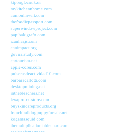
kipooglecouk.us
mykitchennhome.com
aumoulinvert.com
thefoodiepassport.com
superwindowproject.com
papibakigrafo.com
icanhazjs.com
canimpact.org
goviralstudy.com
cartourism.net
apple-cores.com
pulserasdeactividad10.com
barbaracarlotti.com
desktopmining.net
inthebleachers.net
lexapro-rx-store.com
buyskincareproducts.org
frenchbulldogpuppyforsale.net
kogamasquid.com
themultiplicationtablechart.com
casinoglamour.org