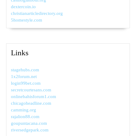
dextercoin.io
christianarticledirectory.org
5homestyle.com
Links
stagehubs.com
1x2forum.net
login99bet.com
secretcourtesans.com
onlinebahisforum1.com
chicagoheadline.com
camming.org
rajalion88.com
goupuntacana.com
riversedgepark.com