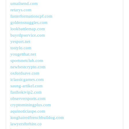
umailsend.com
retarys.com
fasterformationcpf.com
goldensnuggles.com
lookbattlemap.com
buyrdpservice.com
yesport.net
tostylo.com
yougetthat.net
sportsnetclub.com
newbestcrypto.com
oxfordsave.com
iclassicgames.com
saung-artikel.com
fasthokivip2.com
observersports.com
cryptominingplus.com
aquinoticiaspe.com
longhairedfrenchbulldog.com
lawyersforhire.co