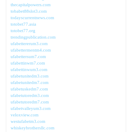
thecapitalpowers.com
tobabet88slot3.com
todayscurrentnews.com
totobet77.asia
totobet77.org
trendingpublication.com
ufabettererum3.com
ufabettermentm4.com
ufabettersum7.com
ufabettinwm7.com
ufabettinwum3.com
ufabetunitedm3.com
ufabetunitedm7.com
ufabetuskedm7.com
ufabetutoredm3.com
ufabetutoredm7.com
ufabetvalleyum3.com
veloxview.com
westufabetm3.com
whiskeybrothersllc.com