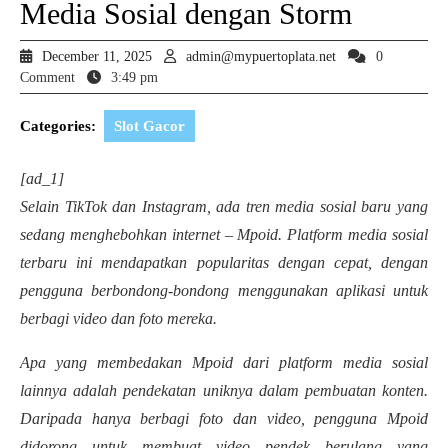
Media Sosial dengan Storm
December
admin@mypuertopla
December 11, 2025
admin@mypuertoplata.net
0
11,
Comment
3:49 pm
2025
Categories:
Slot Gacor
[ad_1]
Selain TikTok dan Instagram, ada tren media sosial baru yang
sedang menghebohkan internet – Mpoid. Platform media sosial
terbaru ini mendapatkan popularitas dengan cepat, dengan
pengguna berbondong-bondong menggunakan aplikasi untuk
berbagi video dan foto mereka.
Apa yang membedakan Mpoid dari platform media sosial
lainnya adalah pendekatan uniknya dalam pembuatan konten.
Daripada hanya berbagi foto dan video, pengguna Mpoid
didorong untuk membuat video pendek berulang yang