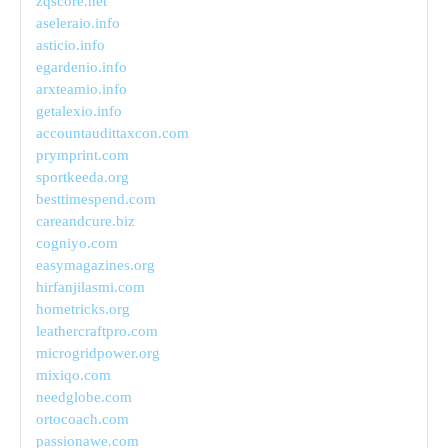
zqscore.net
aseleraio.info
asticio.info
egardenio.info
arxteamio.info
getalexio.info
accountaudittaxcon.com
prymprint.com
sportkeeda.org
besttimespend.com
careandcure.biz
cogniyo.com
easymagazines.org
hirfanjilasmi.com
hometricks.org
leathercraftpro.com
microgridpower.org
mixiqo.com
needglobe.com
ortocoach.com
passionawe.com