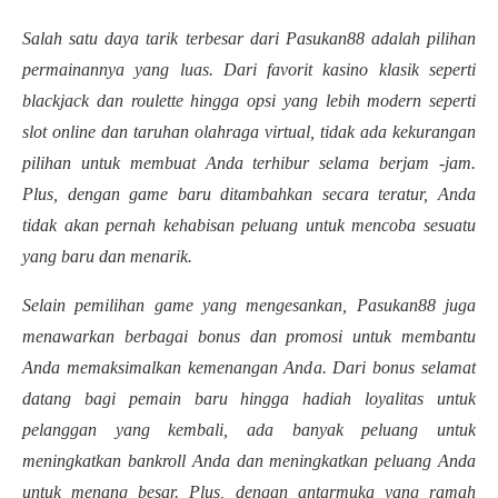
Salah satu daya tarik terbesar dari Pasukan88 adalah pilihan
permainannya yang luas. Dari favorit kasino klasik seperti
blackjack dan roulette hingga opsi yang lebih modern seperti
slot online dan taruhan olahraga virtual, tidak ada kekurangan
pilihan untuk membuat Anda terhibur selama berjam -jam.
Plus, dengan game baru ditambahkan secara teratur, Anda
tidak akan pernah kehabisan peluang untuk mencoba sesuatu
yang baru dan menarik.
Selain pemilihan game yang mengesankan, Pasukan88 juga
menawarkan berbagai bonus dan promosi untuk membantu
Anda memaksimalkan kemenangan Anda. Dari bonus selamat
datang bagi pemain baru hingga hadiah loyalitas untuk
pelanggan yang kembali, ada banyak peluang untuk
meningkatkan bankroll Anda dan meningkatkan peluang Anda
untuk menang besar. Plus, dengan antarmuka yang ramah