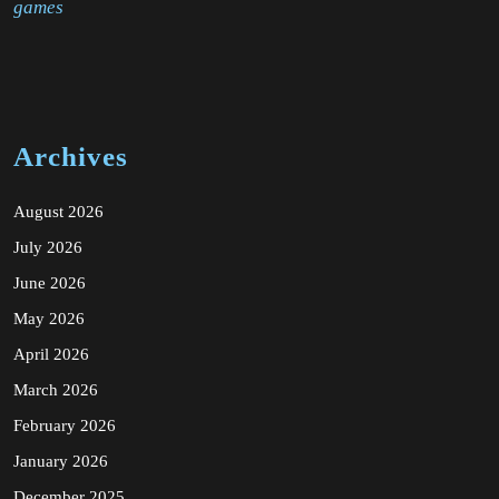
games
Archives
August 2026
July 2026
June 2026
May 2026
April 2026
March 2026
February 2026
January 2026
December 2025