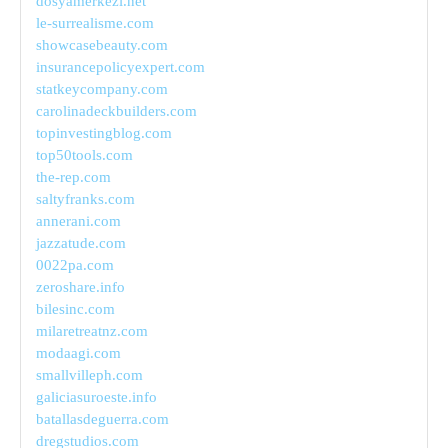
dosyamerkezi.net
le-surrealisme.com
showcasebeauty.com
insurancepolicyexpert.com
statkeycompany.com
carolinadeckbuilders.com
topinvestingblog.com
top50tools.com
the-rep.com
saltyfranks.com
annerani.com
jazzatude.com
0022pa.com
zeroshare.info
bilesinc.com
milaretreatnz.com
modaagi.com
smallvilleph.com
galiciasuroeste.info
batallasdeguerra.com
dregstudios.com