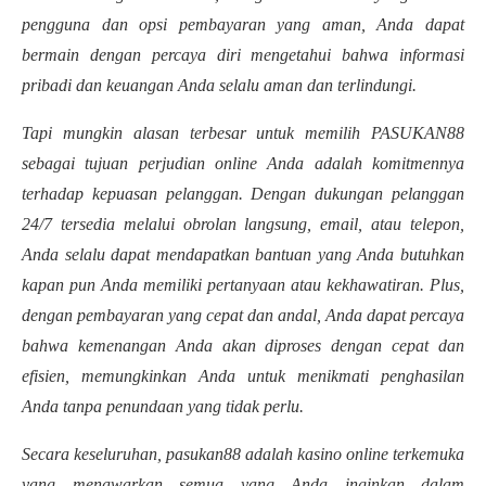
pengguna dan opsi pembayaran yang aman, Anda dapat
bermain dengan percaya diri mengetahui bahwa informasi
pribadi dan keuangan Anda selalu aman dan terlindungi.
Tapi mungkin alasan terbesar untuk memilih PASUKAN88
sebagai tujuan perjudian online Anda adalah komitmennya
terhadap kepuasan pelanggan. Dengan dukungan pelanggan
24/7 tersedia melalui obrolan langsung, email, atau telepon,
Anda selalu dapat mendapatkan bantuan yang Anda butuhkan
kapan pun Anda memiliki pertanyaan atau kekhawatiran. Plus,
dengan pembayaran yang cepat dan andal, Anda dapat percaya
bahwa kemenangan Anda akan diproses dengan cepat dan
efisien, memungkinkan Anda untuk menikmati penghasilan
Anda tanpa penundaan yang tidak perlu.
Secara keseluruhan, pasukan88 adalah kasino online terkemuka
yang menawarkan semua yang Anda inginkan dalam