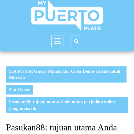
Skip
to
content
Open
Button
Slot PG Soft Gacor Malam Ini, Coba Demo Gratis untuk
Maxwin
Slot Gacor
Pasukan88: tujuan utama Anda untuk perjudian online
yang menarik
Pasukan88: tujuan utama Anda