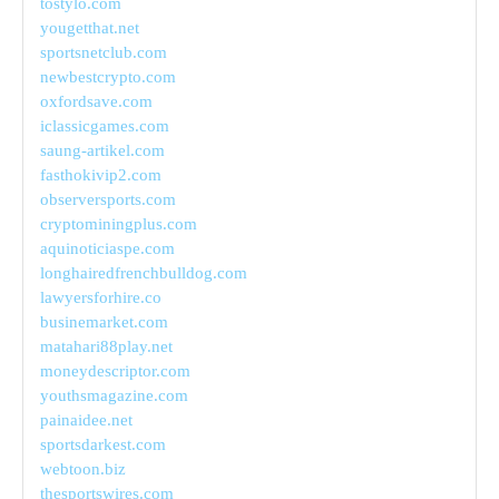
tostylo.com
yougetthat.net
sportsnetclub.com
newbestcrypto.com
oxfordsave.com
iclassicgames.com
saung-artikel.com
fasthokivip2.com
observersports.com
cryptominingplus.com
aquinoticiaspe.com
longhairedfrenchbulldog.com
lawyersforhire.co
businemarket.com
matahari88play.net
moneydescriptor.com
youthsmagazine.com
painaidee.net
sportsdarkest.com
webtoon.biz
thesportswires.com