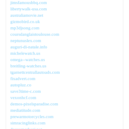
jimsfamousbbq.com
libertywalk-usa.com
australiamovie.net
gizmobird.co.uk
mp3djsong.com
coursdanglaistoulouse.com
neptunuslex.com
auguri-di-natale.info
michelewatch.us
omega--watches.us
breitling-watches.us
tgarnettcentrallautoads.com
fixadvert.com
autopluz.co
save3time-c.com
vexonhcf.com
demos-pixelsparadise.com
mediatitude.com
prewarmotorcycles.com
simracinglinks.com