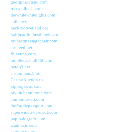
georginaryland.com
roseandbasil.com
thewhitewhitelights.com
atdhe.ws
heckrodtwetland.org
halfheardinthestillness.com
mybestmassagechair.com
ericreed.net
fluxetine.com
mobilecasino8760.com
betqq3.net
casinoloans5.us
CasinoAuction.us
kipooglecouk.us
mykitchennhome.com
aumoulinvert.com
thefoodiepassport.com
superwindowproject.com
papibakigrafo.com
icanhazjs.com
canimpact.org