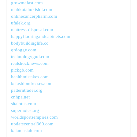
growmefast.com
mahkotahokislot.com
onlinecancerpharm.com
ufalek.org
mattress-disposal.com
happyflooringandcabinets.com
bodybuildinglife.co
qrdoggy.com
technologygud.com
realshocknews.com
pickgb.com
healthmistakes.com
ksfashiondresses.com
patterntrader.org
cnhpa.net
sitalotus.com
supernotes.org
worldsportsempires.com
updatecentral360.com
katamastah.com