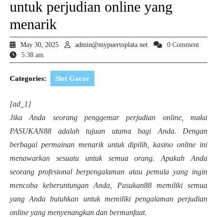
untuk perjudian online yang
menarik
May
admin@mypuertoplata.ne
May 30, 2025
admin@mypuertoplata.net
0 Comment
30,
5:38 am
2025
Categories:
Slot Gacor
[ad_1]
Jika Anda seorang penggemar perjudian online, maka
PASUKAN88 adalah tujuan utama bagi Anda. Dengan
berbagai permainan menarik untuk dipilih, kasino online ini
menawarkan sesuatu untuk semua orang. Apakah Anda
seorang profesional berpengalaman atau pemula yang ingin
mencoba keberuntungan Anda, Pasukan88 memiliki semua
yang Anda butuhkan untuk memiliki pengalaman perjudian
online yang menyenangkan dan bermanfaat.