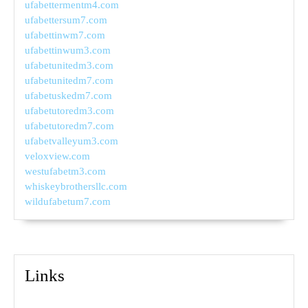
ufabettermentm4.com
ufabettersum7.com
ufabettinwm7.com
ufabettinwum3.com
ufabetunitedm3.com
ufabetunitedm7.com
ufabetuskedm7.com
ufabetutoredm3.com
ufabetutoredm7.com
ufabetvalleyum3.com
veloxview.com
westufabetm3.com
whiskeybrothersllc.com
wildufabetum7.com
Links