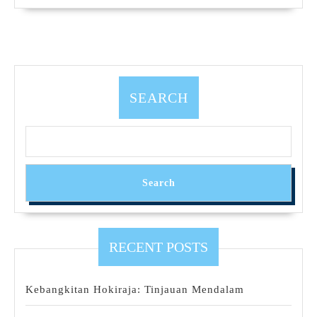
SEARCH
Search
RECENT POSTS
Kebangkitan Hokiraja: Tinjauan Mendalam