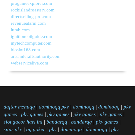
progameexplorer.com
rockislandroastery.com
directselling-pro.com
revenuealarm.com
lurab.com
ignitioncoilguide.com
mytechcomputer.com
bioslot168.com
artsandcraftsauthority.com
webservicelive.com
daftar menuqq
|
dominoqq pkv
|
dominoqq
|
dominoqq
|
pkv
games
|
pkv games
|
pkv games
|
pkv games
|
pkv games
|
slot gacor hari ini
|
bandarqq
|
bandarqq
|
pkv games
|
situs pkv
|
qq poker
|
pkv
|
dominoqq
|
dominoqq
|
pkv