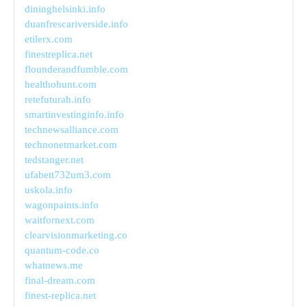
dininghelsinki.info
duanfrescariverside.info
etilerx.com
finestreplica.net
flounderandfumble.com
healthohunt.com
retefuturah.info
smartinvestinginfo.info
technewsalliance.com
technonetmarket.com
tedstanger.net
ufabett732um3.com
uskola.info
wagonpaints.info
waitfornext.com
clearvisionmarketing.co
quantum-code.co
whatnews.me
final-dream.com
finest-replica.net