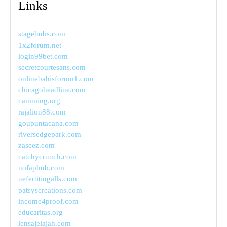
Links
stagehubs.com
1x2forum.net
login99bet.com
secretcourtesans.com
onlinebahisforum1.com
chicagoheadline.com
camming.org
rajalion88.com
goupuntacana.com
riversedgepark.com
zaseez.com
catchycrunch.com
nofaphub.com
nefertitingalls.com
patsyscreations.com
income4proof.com
educaritas.org
lensajelajah.com