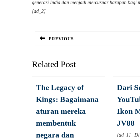
generasi India dan menjadi mercusuar harapan bagi ma
[ad_2]
Post
navigation
PREVIOUS
Previous
post:
Related Post
The Legacy of
Dari S
Kings: Bagaimana
YouTu
aturan mereka
Ikon M
D
membentuk
JV88
S
negara dan
[ad_1] Di
Y