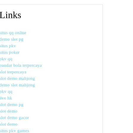
Links
situs qq online
demo slot pg
situs pkv
situs poker
pkv qq
bandar bola terpercaya
slot terpercaya
slot demo mahjong
demo slot mahjong
pkv qq
live hk
slot demo pg
slot demo
slot demo gacor
slot demo
situs pkv games