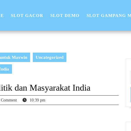
E
SLOT GACOR
SLOT DEMO
SLOT GAMPANG 
 untuk Maxwin
Uncategorized
India
litik dan Masyarakat India
puertoplata.net
 Comment
10:39 pm