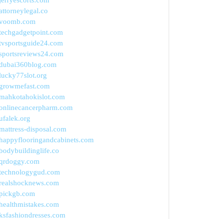
jerryescorts.com
attorneylegal.co
voomb.com
techgadgetpoint.com
tvsportsguide24.com
sportsreviews24.com
dubai360blog.com
lucky77slot.org
growmefast.com
mahkotahokislot.com
onlinecancerpharm.com
ufalek.org
mattress-disposal.com
happyflooringandcabinets.com
bodybuildinglife.co
qrdoggy.com
technologygud.com
realshocknews.com
pickgb.com
healthmistakes.com
ksfashiondresses.com