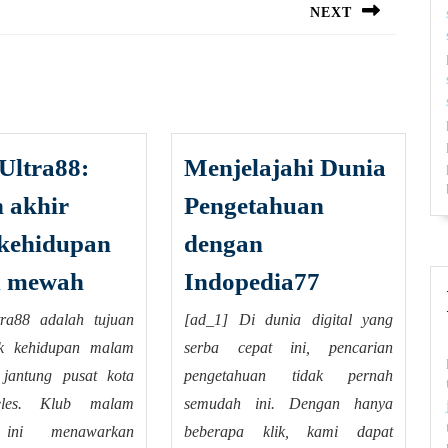
NEXT
Next
post:
 Ultra88:
Menjelajahi Dunia
 akhir
Pengetahuan
kehidupan
dengan
Inside
Menjelajah
 mewah
Indopedia77
Ultra88:
Dunia
tra88 adalah tujuan
[ad_1] Di dunia digital yang
Tujuan
Pengetahua
uk kehidupan malam
serba cepat ini, pencarian
akhir
dengan
jantung pusat kota
pengetahuan tidak pernah
untuk
Indopedia7
les. Klub malam
semudah ini. Dengan hanya
kehidupan
f ini menawarkan
beberapa klik, kami dapat