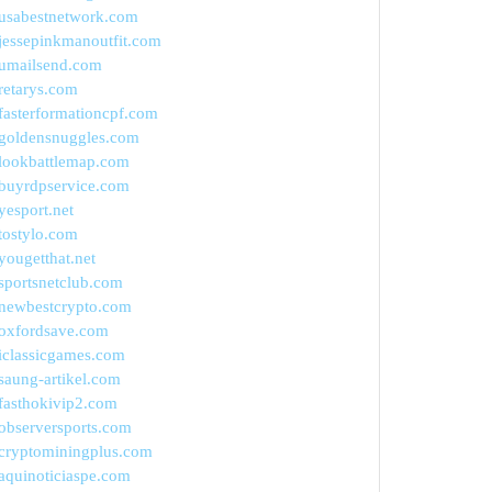
usabestnetwork.com
jessepinkmanoutfit.com
umailsend.com
retarys.com
fasterformationcpf.com
goldensnuggles.com
lookbattlemap.com
buyrdpservice.com
yesport.net
tostylo.com
yougetthat.net
sportsnetclub.com
newbestcrypto.com
oxfordsave.com
iclassicgames.com
saung-artikel.com
fasthokivip2.com
observersports.com
cryptominingplus.com
aquinoticiaspe.com