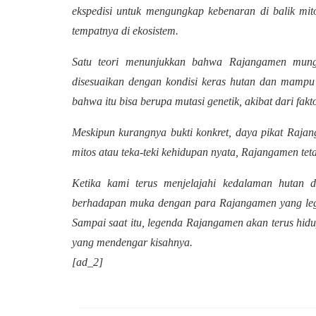
ekspedisi untuk mengungkap kebenaran di balik mi
tempatnya di ekosistem.
Satu teori menunjukkan bahwa Rajangamen mungk
disesuaikan dengan kondisi keras hutan dan mampu 
bahwa itu bisa berupa mutasi genetik, akibat dari fakt
Meskipun kurangnya bukti konkret, daya pikat Rajan
mitos atau teka-teki kehidupan nyata, Rajangamen tet
Ketika kami terus menjelajahi kedalaman hutan 
berhadapan muka dengan para Rajangamen yang lege
Sampai saat itu, legenda Rajangamen akan terus hid
yang mendengar kisahnya.
[ad_2]
Post