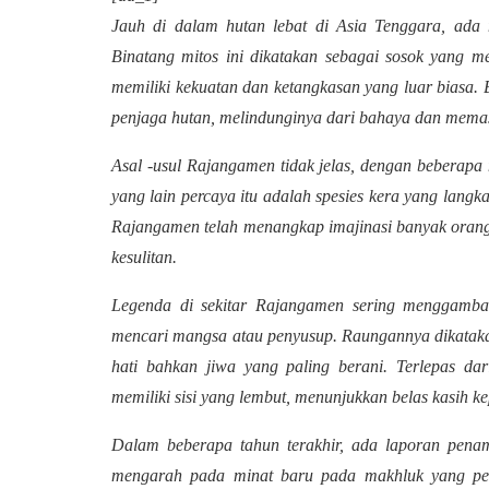
Jauh di dalam hutan lebat di Asia Tenggara, ada 
Binatang mitos ini dikatakan sebagai sosok yang me
memiliki kekuatan dan ketangkasan yang luar biasa
penjaga hutan, melindunginya dari bahaya dan mema
Asal -usul Rajangamen tidak jelas, dengan beberapa
yang lain percaya itu adalah spesies kera yang langk
Rajangamen telah menangkap imajinasi banyak oran
kesulitan.
Legenda di sekitar Rajangamen sering menggambark
mencari mangsa atau penyusup. Raungannya dikatak
hati bahkan jiwa yang paling berani. Terlepas da
memiliki sisi yang lembut, menunjukkan belas kasih 
Dalam beberapa tahun terakhir, ada laporan pena
mengarah pada minat baru pada makhluk yang penu