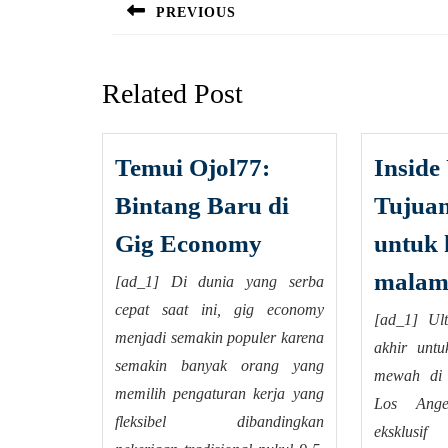
navigation
PREVIOUS
Previous
post:
Related Post
Temui Ojol77:
Inside
Bintang Baru di
Tujuan
Temui
Gig Economy
untuk 
Ojol77:
malam
[ad_1] Di dunia yang serba
Bintang
cepat saat ini, gig economy
[ad_1] Ul
Baru
menjadi semakin populer karena
akhir unt
di
semakin banyak orang yang
mewah di 
Gig
memilih pengaturan kerja yang
Los Ange
Economy
fleksibel dibandingkan
eksklusi