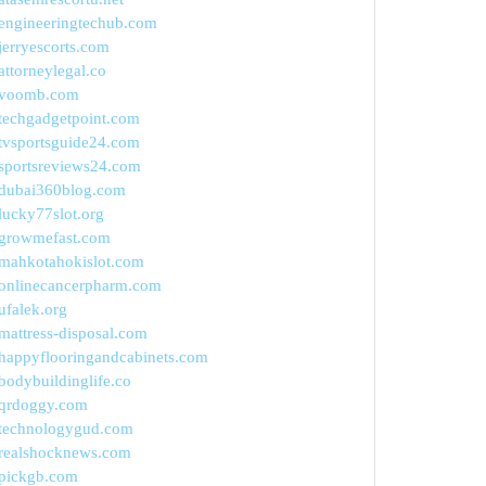
engineeringtechub.com
jerryescorts.com
attorneylegal.co
voomb.com
techgadgetpoint.com
tvsportsguide24.com
sportsreviews24.com
dubai360blog.com
lucky77slot.org
growmefast.com
mahkotahokislot.com
onlinecancerpharm.com
ufalek.org
mattress-disposal.com
happyflooringandcabinets.com
bodybuildinglife.co
qrdoggy.com
technologygud.com
realshocknews.com
pickgb.com