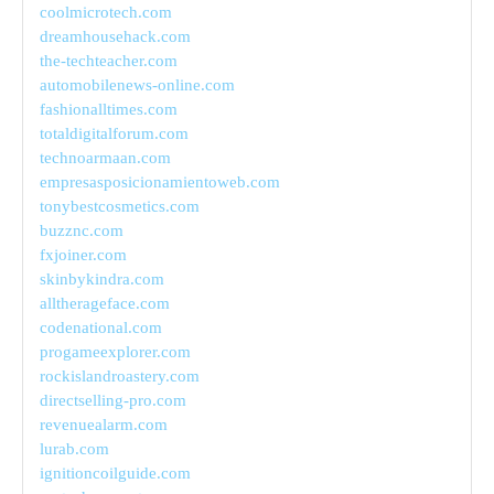
coolmicrotech.com
dreamhousehack.com
the-techteacher.com
automobilenews-online.com
fashionalltimes.com
totaldigitalforum.com
technoarmaan.com
empresasposicionamientoweb.com
tonybestcosmetics.com
buzznc.com
fxjoiner.com
skinbykindra.com
alltherageface.com
codenational.com
progameexplorer.com
rockislandroastery.com
directselling-pro.com
revenuealarm.com
lurab.com
ignitioncoilguide.com