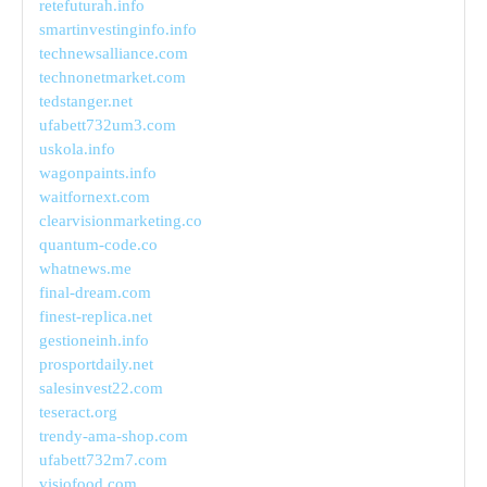
retefuturah.info
smartinvestinginfo.info
technewsalliance.com
technonetmarket.com
tedstanger.net
ufabett732um3.com
uskola.info
wagonpaints.info
waitfornext.com
clearvisionmarketing.co
quantum-code.co
whatnews.me
final-dream.com
finest-replica.net
gestioneinh.info
prosportdaily.net
salesinvest22.com
teseract.org
trendy-ama-shop.com
ufabett732m7.com
visiofood.com