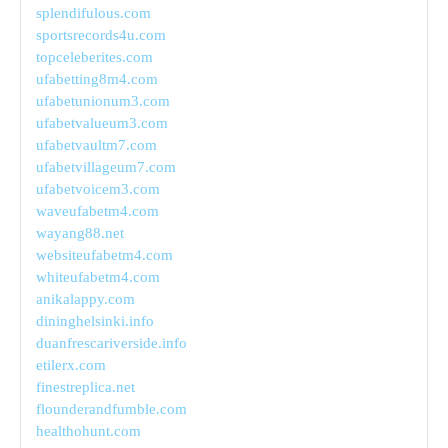
splendifulous.com
sportsrecords4u.com
topceleberites.com
ufabetting8m4.com
ufabetunionum3.com
ufabetvalueum3.com
ufabetvaultm7.com
ufabetvillageum7.com
ufabetvoicem3.com
waveufabetm4.com
wayang88.net
websiteufabetm4.com
whiteufabetm4.com
anikalappy.com
dininghelsinki.info
duanfrescariverside.info
etilerx.com
finestreplica.net
flounderandfumble.com
healthohunt.com