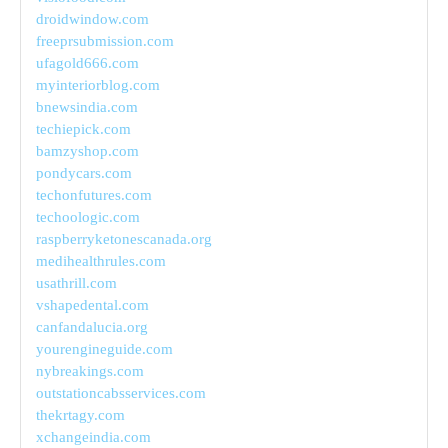
droidwindow.com
freeprsubmission.com
ufagold666.com
myinteriorblog.com
bnewsindia.com
techiepick.com
bamzyshop.com
pondycars.com
techonfutures.com
techoologic.com
raspberryketonescanada.org
medihealthrules.com
usathrill.com
vshapedental.com
canfandalucia.org
yourengineguide.com
nybreakings.com
outstationcabsservices.com
thekrtagy.com
xchangeindia.com