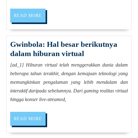
Taman
Safari
READ
READ MORE
yang
MORE
Harus
Dikunjun
Gwinbola: Hal besar berikutnya
di
Gwinbola:
dalam hiburan virtual
Ontario
Hal
[ad_1] Hiburan virtual telah menggerakkan dunia dalam
besar
beberapa tahun terakhir, dengan kemajuan teknologi yang
berikutnya
memungkinkan pengalaman yang lebih mendalam dan
dalam
interaktif daripada sebelumnya. Dari gaming realitas virtual
hiburan
hingga konser live-streamed,
virtual
READ
READ MORE
MORE