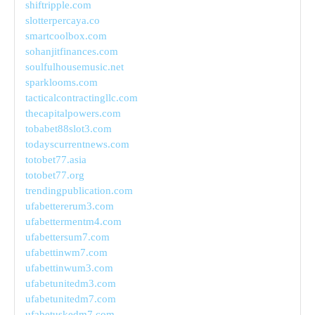
shiftripple.com
slotterpercaya.co
smartcoolbox.com
sohanjitfinances.com
soulfulhousemusic.net
sparklooms.com
tacticalcontractingllc.com
thecapitalpowers.com
tobabet88slot3.com
todayscurrentnews.com
totobet77.asia
totobet77.org
trendingpublication.com
ufabettererum3.com
ufabettermentm4.com
ufabettersum7.com
ufabettinwm7.com
ufabettinwum3.com
ufabetunitedm3.com
ufabetunitedm7.com
ufabetuskedm7.com