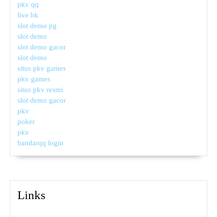
pkv qq
live hk
slot demo pg
slot demo
slot demo gacor
slot demo
situs pkv games
pkv games
situs pkv resmi
slot demo gacor
pkv
poker
pkv
bandarqq login
Links