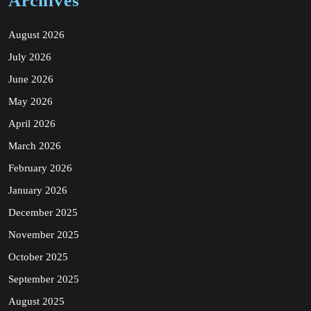
Archives
August 2026
July 2026
June 2026
May 2026
April 2026
March 2026
February 2026
January 2026
December 2025
November 2025
October 2025
September 2025
August 2025