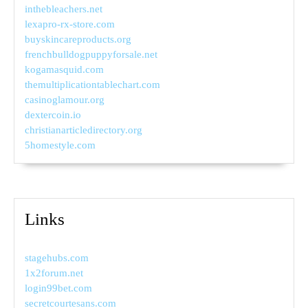
inthebleachers.net
lexapro-rx-store.com
buyskincareproducts.org
frenchbulldogpuppyforsale.net
kogamasquid.com
themultiplicationtablechart.com
casinoglamour.org
dextercoin.io
christianarticledirectory.org
5homestyle.com
Links
stagehubs.com
1x2forum.net
login99bet.com
secretcourtesans.com