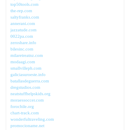
top50tools.com
the-rep.com
saltyfranks.com
annerani.com
jazzatude.com
0022pa.com
zeroshare.info
bilesinc.com
milaretreatnz.com
modaagi.com
smallvilleph.com
galiciasuroeste.info
batallasdeguerra.com
dregstudios.com
neatstuffhelpskids.org
moraessoccer.com
forochile.org
chart-track.com
wonderfultraveling.com
promocioname.net