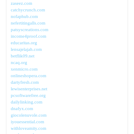
zaseez.com
catchycrunch.com
nofaphub.com
nefertitingalls.com
patsyscreations.com
income4proof.com
educaritas.org
lensajelajah.com
betflik09.net
ncaq.org
xenmicro.com
onlineshopera.com
dartyfresh.com
lewisenterprises.net
pcsoftwarefree.org
dailylinking.com
dnafyx.com
giocolenuvole.com
iyouessential.com
withloveamity.com