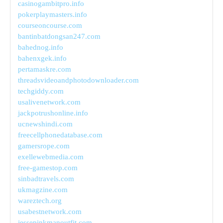
casinogambitpro.info
pokerplaymasters.info
courseoncourse.com
bantinbatdongsan247.com
bahednog.info
bahenxgek.info
pertamaskre.com
threadsvideoandphotodownloader.com
techgiddy.com
usalivenetwork.com
jackpotrushonline.info
ucnewshindi.com
freecellphonedatabase.com
gamersrope.com
exellewebmedia.com
free-gamestop.com
sinbadtravels.com
ukmagzine.com
wareztech.org
usabestnetwork.com
jessepinkmanoutfit.com