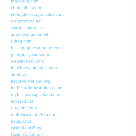
infozblog.com
chonbaihat.com
elblogdeoscargonzalez.com
webpromote.net
steroids-store.co
arteydecoracion.net
fithog.com
bestlaptopbestmonitor.com
georginaryland.com
roseandbasil.com
thewhitewhitelights.com
atdhe.ws
heckrodtwetland.org
halfheardinthestillness.com
mybestmassagechair.com
ericreed.net
fluxetine.com
mobilecasino8760.com
betqq3.net
casinoloans5.us
CasinoAuction.us