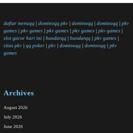
daftar menuqq
|
dominoqq pkv
|
dominoqq
|
dominoqq
|
pkv
games
|
pkv games
|
pkv games
|
pkv games
|
pkv games
|
slot gacor hari ini
|
bandarqq
|
bandarqq
|
pkv games
|
situs pkv
|
qq poker
|
pkv
|
dominoqq
|
dominoqq
|
pkv
games
Archives
August 2026
July 2026
June 2026