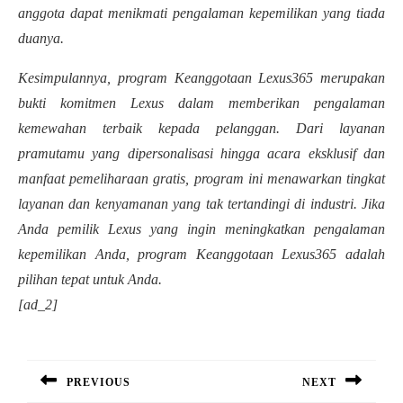
anggota dapat menikmati pengalaman kepemilikan yang tiada
duanya.
Kesimpulannya, program Keanggotaan Lexus365 merupakan
bukti komitmen Lexus dalam memberikan pengalaman
kemewahan terbaik kepada pelanggan. Dari layanan
pramutamu yang dipersonalisasi hingga acara eksklusif dan
manfaat pemeliharaan gratis, program ini menawarkan tingkat
layanan dan kenyamanan yang tak tertandingi di industri. Jika
Anda pemilik Lexus yang ingin meningkatkan pengalaman
kepemilikan Anda, program Keanggotaan Lexus365 adalah
pilihan tepat untuk Anda.
[ad_2]
Post
navigation
PREVIOUS
NEXT