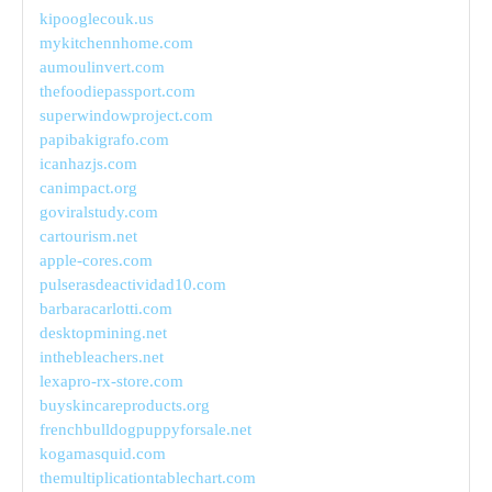
kipooglecouk.us
mykitchennhome.com
aumoulinvert.com
thefoodiepassport.com
superwindowproject.com
papibakigrafo.com
icanhazjs.com
canimpact.org
goviralstudy.com
cartourism.net
apple-cores.com
pulserasdeactividad10.com
barbaracarlotti.com
desktopmining.net
inthebleachers.net
lexapro-rx-store.com
buyskincareproducts.org
frenchbulldogpuppyforsale.net
kogamasquid.com
themultiplicationtablechart.com