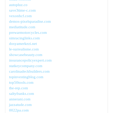
autopluz.co
save3time-c.com
vexonhcf.com
demos-pixelsparadise.com
mediatitude.com
prewarmotorcycles.com
simracinglinks.com
dosyamerkezi.net
le-surrealisme.com
showcasebeauty.com
insurancepolicyexpert.com
statkeycompany.com
carolinadeckbuilders.com
topinvestingblog.com
top50tools.com
the-rep.com
saltyfranks.com
annerani.com
jazzatude.com
0022pa.com