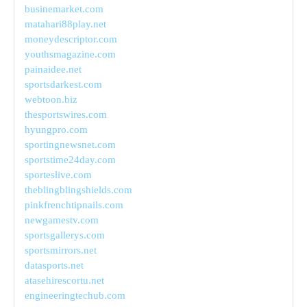
businemarket.com
matahari88play.net
moneydescriptor.com
youthsmagazine.com
painaidee.net
sportsdarkest.com
webtoon.biz
thesportswires.com
hyungpro.com
sportingnewsnet.com
sportstime24day.com
sporteslive.com
theblingblingshields.com
pinkfrenchtipnails.com
newgamestv.com
sportsgallerys.com
sportsmirrors.net
datasports.net
atasehirescortu.net
engineeringtechub.com