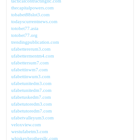
tacticalcontractingllc.com
thecapitalpowers.com
tobabet88slot3.com
todayscurrentnews.com
totobet77.asia
totobet77.org
trendingpublication.com
ufabettererum3.com
ufabettermentm4.com
ufabettersum7.com
ufabettinwm7.com
ufabettinwum3.com
ufabetunitedm3.com
ufabetunitedm7.com
ufabetuskedm7.com
ufabetutoredm3.com
ufabetutoredm7.com
ufabetvalleyum3.com
veloxview.com
westufabetm3.com
whiskeybrothersllc.com