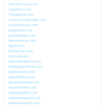
articlehorizone.com
yuqqbbzp.com
7betagents6.com
coronavirusuptodate.com
crackinstreams.com
gadgetspak.com
gearsngadget.com
hireseodoctor.com
lapsfit.com
levelup-fast.com
mytreepla.net
pokersimulations.com
replicamanufactory.net
rezultate-loto.info
splendifulous.com
sportsrecords4u.com
topceleberites.com
ufabetting8m4.com
ufabetunionum3.com
ufabetvalueum3.com