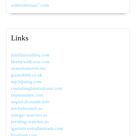
wildufabetum7.com
Links
jimsfamousbbq.com
libertywalk-usa.com
australiamovie.net
gizmobird.co.uk
mp3djsong.com
coursdanglaistoulouse.com
neptunuslex.com
auguri-di-natale.info
michelewatch.us
omega--watches.us
breitling-watches.us
tgarnettcentrallautoads.com
fixadvert.com