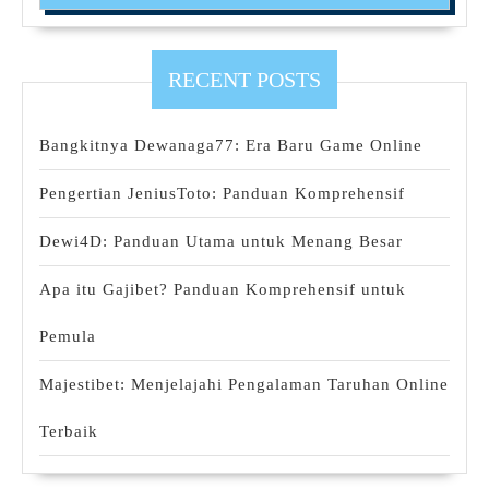
RECENT POSTS
Bangkitnya Dewanaga77: Era Baru Game Online
Pengertian JeniusToto: Panduan Komprehensif
Dewi4D: Panduan Utama untuk Menang Besar
Apa itu Gajibet? Panduan Komprehensif untuk
Pemula
Majestibet: Menjelajahi Pengalaman Taruhan Online
Terbaik