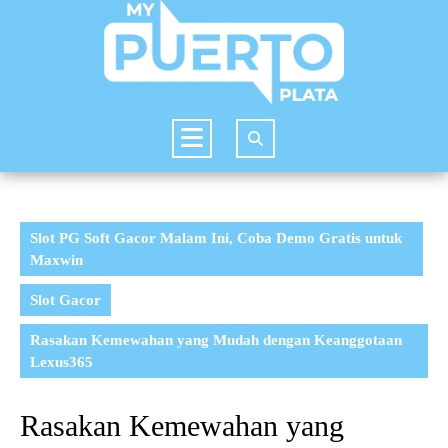
Skip
to
content
Open
Button
Slot PG Soft Gacor Malam Ini, Coba Demo Gratis untuk
Maxwin
Slot Gacor
Rasakan Kemewahan yang Mudah dengan Keanggotaan
Lexus365
Rasakan Kemewahan yang