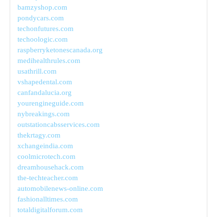
bamzyshop.com
pondycars.com
techonfutures.com
techoologic.com
raspberryketonescanada.org
medihealthrules.com
usathrill.com
vshapedental.com
canfandalucia.org
yourengineguide.com
nybreakings.com
outstationcabsservices.com
thekrtagy.com
xchangeindia.com
coolmicrotech.com
dreamhousehack.com
the-techteacher.com
automobilenews-online.com
fashionalltimes.com
totaldigitalforum.com