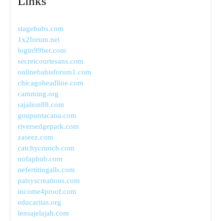
Links
stagehubs.com
1x2forum.net
login99bet.com
secretcourtesans.com
onlinebahisforum1.com
chicagoheadline.com
camming.org
rajalion88.com
goupuntacana.com
riversedgepark.com
zaseez.com
catchycrunch.com
nofaphub.com
nefertitingalls.com
patsyscreations.com
income4proof.com
educaritas.org
lensajelajah.com