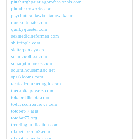
pittsburghpaintingprofessionals.com
plumberryworks.com
psychoterapiawioletanowak.com
quickultimate.com
quirkyquester.com
sexmedicineformen.com
shiftripple.com
slotterpercaya.co
smartcoolbox.com
sohanjitfinances.com
soulfulhousemusic.net
sparklooms.com
tacticalcontractingllc.com
thecapitalpowers.com
tobabet88slot3.com
todayscurrentnews.com
totobet77.asia
totobet77.org
trendingpublication.com
ufabettererum3.com
ufabettermentm4.com