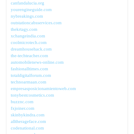
canfandalucia.org
yourengineguide.com
nybreakings.com
outstationcabsservices.com
thekrtagy.com
xchangeindia.com
coolmicrotech.com
dreamhousehack.com
the-techteacher.com
automobilenews-online.com
fashionalltimes.com
totaldigitalforum.com
technoarmaan.com
empresasposicionamientoweb.com
tonybestcosmetics.com
buzznc.com
fxjoiner.com
skinbykindra.com
alltherageface.com
codenational.com