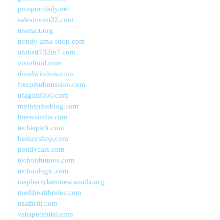
prosportdaily.net
salesinvest22.com
teseract.org
trendy-ama-shop.com
ufabett732m7.com
visiofood.com
droidwindow.com
freeprsubmission.com
ufagold666.com
myinteriorblog.com
bnewsindia.com
techiepick.com
bamzyshop.com
pondycars.com
techonfutures.com
techoologic.com
raspberryketonescanada.org
medihealthrules.com
usathrill.com
vshapedental.com