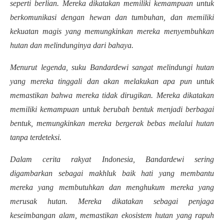
seperti berlian. Mereka dikatakan memiliki kemampuan untuk
berkomunikasi dengan hewan dan tumbuhan, dan memiliki
kekuatan magis yang memungkinkan mereka menyembuhkan
hutan dan melindunginya dari bahaya.
Menurut legenda, suku Bandardewi sangat melindungi hutan
yang mereka tinggali dan akan melakukan apa pun untuk
memastikan bahwa mereka tidak dirugikan. Mereka dikatakan
memiliki kemampuan untuk berubah bentuk menjadi berbagai
bentuk, memungkinkan mereka bergerak bebas melalui hutan
tanpa terdeteksi.
Dalam cerita rakyat Indonesia, Bandardewi sering
digambarkan sebagai makhluk baik hati yang membantu
mereka yang membutuhkan dan menghukum mereka yang
merusak hutan. Mereka dikatakan sebagai penjaga
keseimbangan alam, memastikan ekosistem hutan yang rapuh