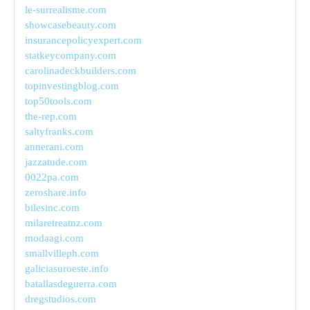
le-surrealisme.com
showcasebeauty.com
insurancepolicyexpert.com
statkeycompany.com
carolinadeckbuilders.com
topinvestingblog.com
top50tools.com
the-rep.com
saltyfranks.com
annerani.com
jazzatude.com
0022pa.com
zeroshare.info
bilesinc.com
milaretreatnz.com
modaagi.com
smallvilleph.com
galiciasuroeste.info
batallasdeguerra.com
dregstudios.com