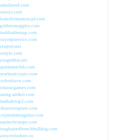
umailsend.com
retarys.com
fasterformationcpf.com
goldensnuggles.com
lookbattlemap.com
buyrdpservice.com
yesport.net
tostylo.com
yougetthat.net
sportsnetclub.com
newbestcrypto.com
oxfordsave.com
iclassicgames.com
saung-artikel.com
fasthokivip2.com
observersports.com
cryptominingplus.com
aquinoticiaspe.com
longhairedfrenchbulldog.com
lawyersforhire.co