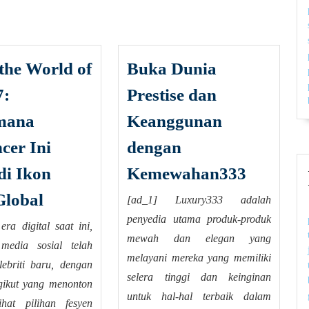
 the World of
Buka Dunia
7:
Prestise dan
mana
Keanggunan
cer Ini
dengan
Buka
i Ikon
Kemewahan333
Dunia
Inside
Global
[ad_1] Luxury333 adalah
Prestise
the
penyedia utama produk-produk
ra digital saat ini,
dan
World
mewah dan elegan yang
 media sosial telah
Keangg
of
melayani mereka yang memiliki
lebriti baru, dengan
dengan
Tajir77:
selera tinggi dan keinginan
gikut yang menonton
Kemewa
Bagaimana
untuk hal-hal terbaik dalam
ihat pilihan fesyen