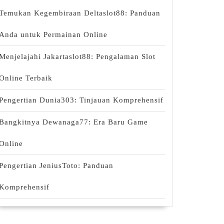
Temukan Kegembiraan Deltaslot88: Panduan
Anda untuk Permainan Online
Menjelajahi Jakartaslot88: Pengalaman Slot
Online Terbaik
Pengertian Dunia303: Tinjauan Komprehensif
Bangkitnya Dewanaga77: Era Baru Game
Online
Pengertian JeniusToto: Panduan
Komprehensif