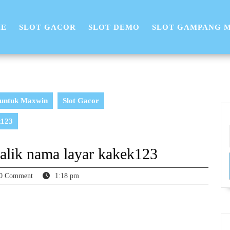
E
SLOT GACOR
SLOT DEMO
SLOT GAMPANG 
 untuk Maxwin
Slot Gacor
k123
alik nama layar kakek123
ypuertoplata.net
0 Comment
1:18 pm