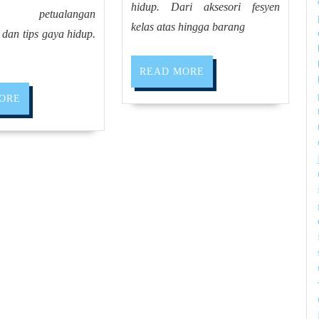
Influencer
hidup. Dari aksesori fesyen
, petualangan
kelas atas hingga barang
Ini
 dan tips gaya hidup.
Menjadi
Ikon
READ
READ MORE
MORE
Gaya
READ
ORE
Global
MORE