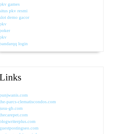
pkv games
situs pkv resmi
slot demo gacor
pkv
poker
pkv
bandarqq login
Links
punjwanis.com
the-parcs-clematiscondos.com
jusu-gb.com
thecarepet.com
blogwriterplus.com
guestpostingseo.com