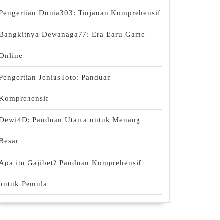
Pengertian Dunia303: Tinjauan Komprehensif
Bangkitnya Dewanaga77: Era Baru Game
Online
Pengertian JeniusToto: Panduan
Komprehensif
Dewi4D: Panduan Utama untuk Menang
Besar
Apa itu Gajibet? Panduan Komprehensif
untuk Pemula