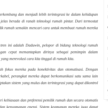
 berkembang dan menjadi lebih terintegrasi ke dalam kehidupan
t jelas berada di ranah teknologi rumah pintar. Dari termostat
ilik rumah semakin mencari cara untuk membuat rumah mereka
tren ini adalah Daduwin, pelopor di bidang teknologi rumah
ngan cepat memantapkan dirinya sebagai pemimpin dalam
ang merevolusi cara kita tinggal di rumah kita.
ah fokus mereka pada konektivitas dan otomatisasi. Dengan
kabel, perangkat mereka dapat berkomunikasi satu sama lain
ptakan sistem yang mulus dan terintegrasi yang dapat dikontrol
i kebiasaan dan preferensi pemilik rumah dan secara otomatis
 dan kenyamanan energi. Sistem keamanan mereka juga dapat