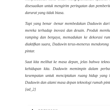
disesuaikan untuk mengirim peringatan dan pemberita
darurat yang tidak biasa.
Tapi yang benar -benar membedakan Daduwin dari 
mereka terhadap inovasi dan desain. Produk mereka
ramping dan bergaya, memadukan ke dekorasi ruma
diaktifkan suara, Daduwin terus-menerus mendorong b
pintar.
Saat kita melihat ke masa depan, jelas bahwa tekn
kehidupan kita. Daduwin memimpin dalam perba
kesempatan untuk menciptakan ruang hidup yang b
Daduwin dan alami masa depan teknologi rumah pintar
[ad_2]
Post