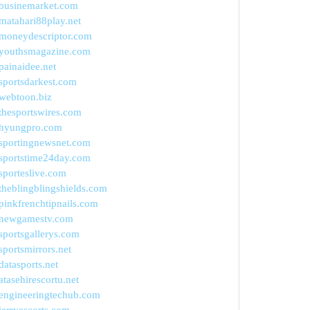
businemarket.com
matahari88play.net
moneydescriptor.com
youthsmagazine.com
painaidee.net
sportsdarkest.com
webtoon.biz
thesportswires.com
hyungpro.com
sportingnewsnet.com
sportstime24day.com
sporteslive.com
theblingblingshields.com
pinkfrenchtipnails.com
newgamestv.com
sportsgallerys.com
sportsmirrors.net
datasports.net
atasehirescortu.net
engineeringtechub.com