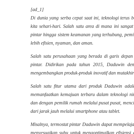
[ad_1]
Di dunia yang serba cepat saat ini, teknologi terus
kita sehari-hari. Salah satu area di mana ini sanga
pintar hingga sistem keamanan yang terhubung, pem
lebih efisien, nyaman, dan aman.
Salah satu perusahaan yang berada di garis depan 
pintar. Didirikan pada tahun 2015, Daduwin de
mengembangkan produk-produk inovatif dan mutakhir y
Salah satu fitur utama dari produk Daduwin adal
memanfaatkan kemajuan terbaru dalam teknologi nir
dan dengan pemilik rumah melalui pusat pusat, menci
dari jarak jauh melalui smartphone atau tablet.
Misalnya, termostat pintar Daduwin dapat mempelajar
menyesuaikan suhu untuk mengoptimalkan efisiensi