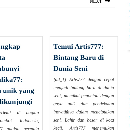
NEXT
Next
post:
ngkap
Temui Artis777:
ta
Bintang Baru di
Temui
mbunyi
Dunia Seni
Artis777:
lika77:
[ad_1] Artis777 dengan cepat
Bintang
menjadi bintang baru di dunia
 unik yang
Baru
seni, memikat penonton dengan
Mengungkap
di
dikunjungi
gaya unik dan pendekatan
Permata
Dunia
inovatifnya dalam menciptakan
erletak di bagian
Tersembunyi
Seni
seni. Lahir dan besar di kota
ombok, Indonesia,
Mandalika77:
kecil, Artis777 menemukan
77 adalah permata