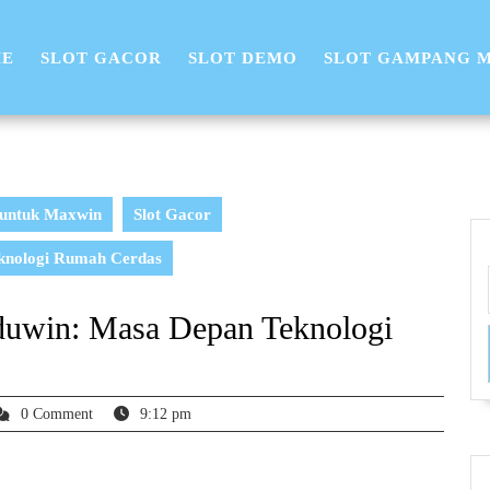
E
SLOT GACOR
SLOT DEMO
SLOT GAMPANG 
 untuk Maxwin
Slot Gacor
knologi Rumah Cerdas
duwin: Masa Depan Teknologi
n@mypuertoplata.net
0 Comment
9:12 pm