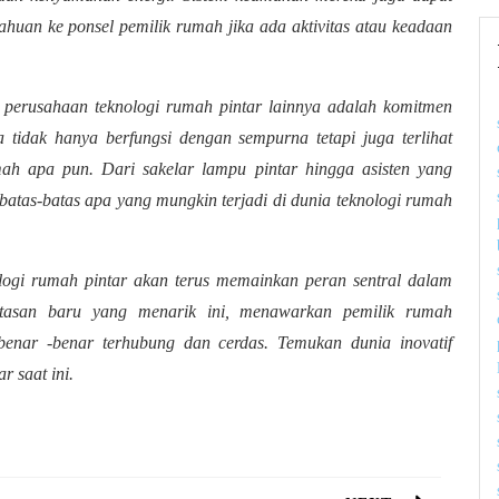
huan ke ponsel pemilik rumah jika ada aktivitas atau keadaan
perusahaan teknologi rumah pintar lainnya adalah komitmen
 tidak hanya berfungsi dengan sempurna tetapi juga terlihat
h apa pun. Dari sakelar lampu pintar hingga asisten yang
atas-batas apa yang mungkin terjadi di dunia teknologi rumah
ologi rumah pintar akan terus memainkan peran sentral dalam
tasan baru yang menarik ini, menawarkan pemilik rumah
enar -benar terhubung dan cerdas. Temukan dunia inovatif
 saat ini.