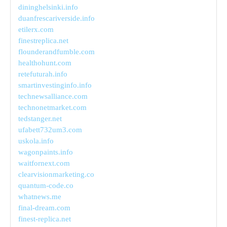
dininghelsinki.info
duanfrescariverside.info
etilerx.com
finestreplica.net
flounderandfumble.com
healthohunt.com
retefuturah.info
smartinvestinginfo.info
technewsalliance.com
technonetmarket.com
tedstanger.net
ufabett732um3.com
uskola.info
wagonpaints.info
waitfornext.com
clearvisionmarketing.co
quantum-code.co
whatnews.me
final-dream.com
finest-replica.net