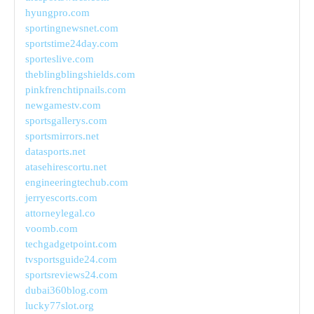
hyungpro.com
sportingnewsnet.com
sportstime24day.com
sporteslive.com
theblingblingshields.com
pinkfrenchtipnails.com
newgamestv.com
sportsgallerys.com
sportsmirrors.net
datasports.net
atasehirescortu.net
engineeringtechub.com
jerryescorts.com
attorneylegal.co
voomb.com
techgadgetpoint.com
tvsportsguide24.com
sportsreviews24.com
dubai360blog.com
lucky77slot.org