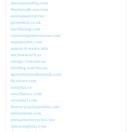
jimsfamousbbq.com
libertywalk-usa.com
australiamovie.net
gizmobird.co.uk
mp3djsong.com
coursdanglaistoulouse.com
neptunuslex.com
auguri-di-natale.info
michelewatch.us
omega--watches.us
breitling-watches.us
tgarnettcentrallautoads.com
fixadvert.com
autopluz.co
save3time-c.com
vexonhcf.com
demos-pixelsparadise.com
mediatitude.com
prewarmotorcycles.com
simracinglinks.com