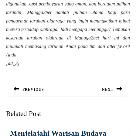
digunakan, opsi pembayaran yang aman, dan beragam pilihan
taruhan, Mangga2bet adalah pilihan utama bagi para
penggemar taruhan olahraga yang ingin meningkatkan minat
mereka terhadap olahraga. Jadi mengapa menunggu? Temukan
keseruan taruhan olahraga di Mangga2bet hari ini dan
mulailah memasang taruhan Anda pada tim dan atlet favorit
Anda.
[ad_2]
Post
navigation
PREVIOUS
NEXT
Previous
Next
post:
post:
Related Post
Menjelajahi Warisan Budaya