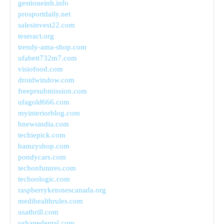
gestioneinh.info
prosportdaily.net
salesinvest22.com
teseract.org
trendy-ama-shop.com
ufabett732m7.com
visiofood.com
droidwindow.com
freeprsubmission.com
ufagold666.com
myinteriorblog.com
bnewsindia.com
techiepick.com
bamzyshop.com
pondycars.com
techonfutures.com
techoologic.com
raspberryketonescanada.org
medihealthrules.com
usathrill.com
vshapedental.com