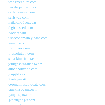
techgreenpure.com
bestdropshipstore.com
cartelreviews.com
surfsway.com
nailartproduct.com
digitactseed.com
lvlcraft.com
90secondmoneyloans.com
xenmicro.com
rodrovers.com
tripssolution.com
satta-king-india.com
yukigassencanada.com
articlehorizone.com
yuqqbbzp.com
7betagents6.com
coronavirusuptodate.com
crackinstreams.com
gadgetspak.com
gearsngadget.com
hireseodoctor.com