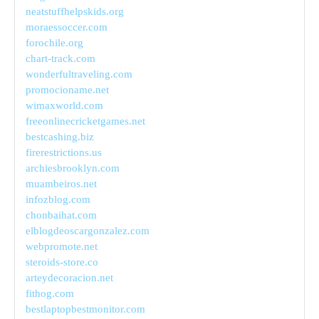
neatstuffhelpskids.org
moraessoccer.com
forochile.org
chart-track.com
wonderfultraveling.com
promocioname.net
wimaxworld.com
freeonlinecricketgames.net
bestcashing.biz
firerestrictions.us
archiesbrooklyn.com
muambeiros.net
infozblog.com
chonbaihat.com
elblogdeoscargonzalez.com
webpromote.net
steroids-store.co
arteydecoracion.net
fithog.com
bestlaptopbestmonitor.com