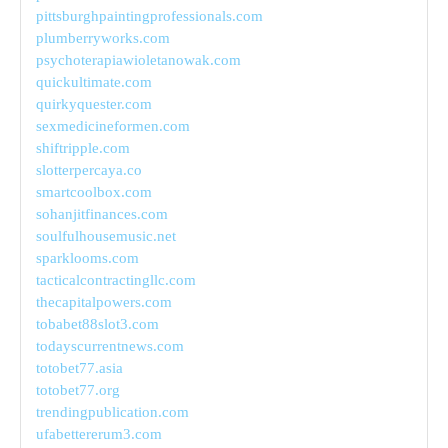
pittsburghpaintingprofessionals.com
plumberryworks.com
psychoterapiawioletanowak.com
quickultimate.com
quirkyquester.com
sexmedicineformen.com
shiftripple.com
slotterpercaya.co
smartcoolbox.com
sohanjitfinances.com
soulfulhousemusic.net
sparklooms.com
tacticalcontractingllc.com
thecapitalpowers.com
tobabet88slot3.com
todayscurrentnews.com
totobet77.asia
totobet77.org
trendingpublication.com
ufabettererum3.com