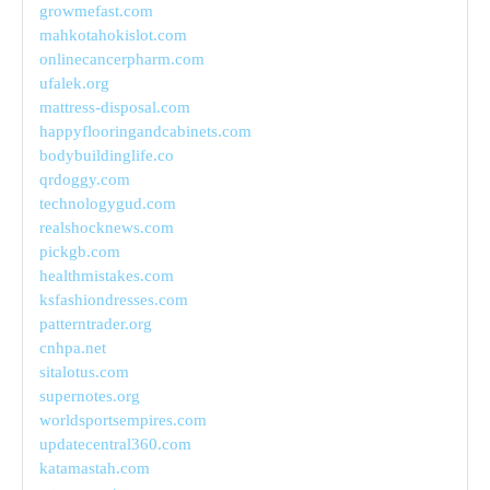
growmefast.com
mahkotahokislot.com
onlinecancerpharm.com
ufalek.org
mattress-disposal.com
happyflooringandcabinets.com
bodybuildinglife.co
qrdoggy.com
technologygud.com
realshocknews.com
pickgb.com
healthmistakes.com
ksfashiondresses.com
patterntrader.org
cnhpa.net
sitalotus.com
supernotes.org
worldsportsempires.com
updatecentral360.com
katamastah.com