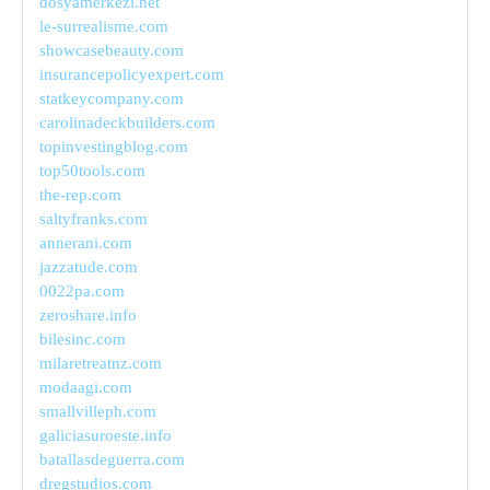
dosyamerkezi.net
le-surrealisme.com
showcasebeauty.com
insurancepolicyexpert.com
statkeycompany.com
carolinadeckbuilders.com
topinvestingblog.com
top50tools.com
the-rep.com
saltyfranks.com
annerani.com
jazzatude.com
0022pa.com
zeroshare.info
bilesinc.com
milaretreatnz.com
modaagi.com
smallvilleph.com
galiciasuroeste.info
batallasdeguerra.com
dregstudios.com