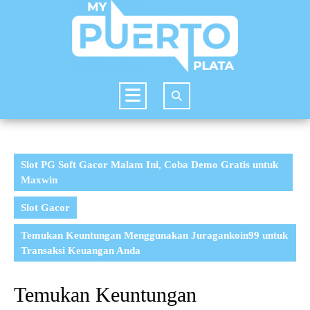
Skip
to
content
Open
Button
Slot PG Soft Gacor Malam Ini, Coba Demo Gratis untuk
Maxwin
Slot Gacor
Temukan Keuntungan Menggunakan Juragankoin99 untuk
Transaksi Keuangan Anda
Temukan Keuntungan