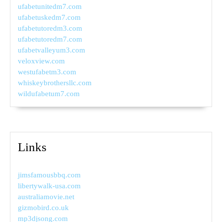
ufabetunitedm7.com
ufabetuskedm7.com
ufabetutoredm3.com
ufabetutoredm7.com
ufabetvalleyum3.com
veloxview.com
westufabetm3.com
whiskeybrothersllc.com
wildufabetum7.com
Links
jimsfamousbbq.com
libertywalk-usa.com
australiamovie.net
gizmobird.co.uk
mp3djsong.com