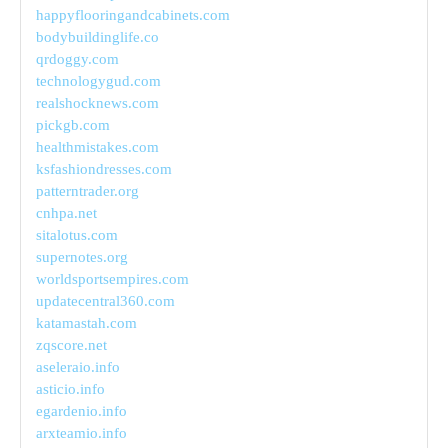
happyflooringandcabinets.com
bodybuildinglife.co
qrdoggy.com
technologygud.com
realshocknews.com
pickgb.com
healthmistakes.com
ksfashiondresses.com
patterntrader.org
cnhpa.net
sitalotus.com
supernotes.org
worldsportsempires.com
updatecentral360.com
katamastah.com
zqscore.net
aseleraio.info
asticio.info
egardenio.info
arxteamio.info