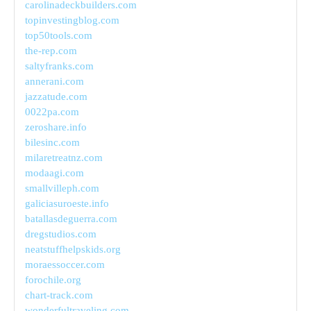
carolinadeckbuilders.com
topinvestingblog.com
top50tools.com
the-rep.com
saltyfranks.com
annerani.com
jazzatude.com
0022pa.com
zeroshare.info
bilesinc.com
milaretreatnz.com
modaagi.com
smallvilleph.com
galiciasuroeste.info
batallasdeguerra.com
dregstudios.com
neatstuffhelpskids.org
moraessoccer.com
forochile.org
chart-track.com
wonderfultraveling.com