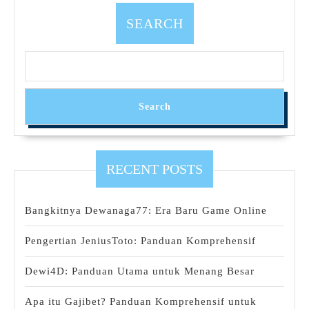
SEARCH
Search
RECENT POSTS
Bangkitnya Dewanaga77: Era Baru Game Online
Pengertian JeniusToto: Panduan Komprehensif
Dewi4D: Panduan Utama untuk Menang Besar
Apa itu Gajibet? Panduan Komprehensif untuk