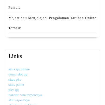
Pemula
Majestibet: Menjelajahi Pengalaman Taruhan Online
Terbaik
Links
situs qq online
demo slot pg
situs pkv
situs poker
pkv qq
bandar bola terpercaya
slot terpercaya