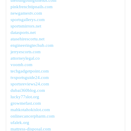
theblingblingshields.com
pinkfrenchtipnails.com
newgamestv.com
sportsgallerys.com
sportsmirrors.net
datasports.net
atasehirescortu.net
engineeringtechub.com
jerryescorts.com
attorneylegal.co
voomb.com
techgadgetpoint.com
tvsportsguide24.com
sportsreviews24.com
dubai360blog.com
lucky77slot.org
growmefast.com
mahkotahokislot.com
onlinecancerpharm.com
ufalek.org
mattress-disposal.com