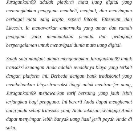
Juragankoin99 adalah platform mata uang digital yang
memungkinkan pengguna membeli, menjual, dan menyimpan
berbagai mata uang kripto, seperti Bitcoin, Ethereum, dan
Litecoin. Ia menawarkan antarmuka yang aman dan ramah
pengguna yang memudahkan pemula dan pedagang
berpengalaman untuk menavigasi dunia mata uang digital.
Salah satu manfaat utama menggunakan Juragankoin99 untuk
transaksi keuangan Anda adalah rendahnya biaya yang terkait
dengan platform ini. Berbeda dengan bank tradisional yang
membebankan biaya transaksi tinggi untuk mentransfer uang,
Juragankoin99 menawarkan tarif bersaing yang jauh lebih
terjangkau bagi pengguna. Ini berarti Anda dapat menghemat
uang pada setiap transaksi yang Anda lakukan, sehingga Anda
dapat menyimpan lebih banyak uang hasil jerih payah Anda di
saku.