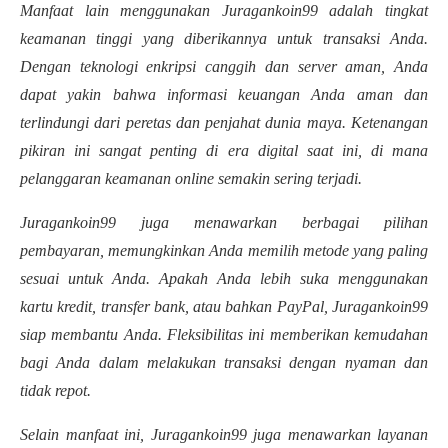
Manfaat lain menggunakan Juragankoin99 adalah tingkat
keamanan tinggi yang diberikannya untuk transaksi Anda.
Dengan teknologi enkripsi canggih dan server aman, Anda
dapat yakin bahwa informasi keuangan Anda aman dan
terlindungi dari peretas dan penjahat dunia maya. Ketenangan
pikiran ini sangat penting di era digital saat ini, di mana
pelanggaran keamanan online semakin sering terjadi.
Juragankoin99 juga menawarkan berbagai pilihan
pembayaran, memungkinkan Anda memilih metode yang paling
sesuai untuk Anda. Apakah Anda lebih suka menggunakan
kartu kredit, transfer bank, atau bahkan PayPal, Juragankoin99
siap membantu Anda. Fleksibilitas ini memberikan kemudahan
bagi Anda dalam melakukan transaksi dengan nyaman dan
tidak repot.
Selain manfaat ini, Juragankoin99 juga menawarkan layanan