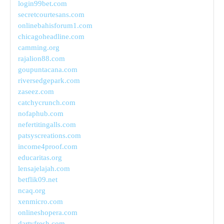
login99bet.com
secretcourtesans.com
onlinebahisforum1.com
chicagoheadline.com
camming.org
rajalion88.com
goupuntacana.com
riversedgepark.com
zaseez.com
catchycrunch.com
nofaphub.com
nefertitingalls.com
patsyscreations.com
income4proof.com
educaritas.org
lensajelajah.com
betflik09.net
ncaq.org
xenmicro.com
onlineshopera.com
dartyfresh.com