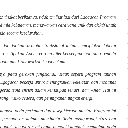
tingkat berikutnya, tidak terlihat lagi dari Lgogacor. Program
 dunia kebugaran, menawarkan cara yang unik dan efektif untuk
nda secara keseluruhan.
n latihan kekuatan tradisional untuk menciptakan latihan
garan. Apakah Anda seorang atlet berpengalaman atau pemula
suatu untuk ditawarkan kepada Anda.
ya pada gerakan fungsional. Tidak seperti program latihan
, Lgogacor bekerja untuk meningkatkan kekuatan dan mobilitas
rak lebih efisien dalam kehidupan sehari -hari Anda. Hal ini
ngi risiko cedera, dan peningkatan tingkat energi.
nannya pada perhatian dan kesejahteraan mental. Program ini
n pernapasan dalam, membantu Anda mengurangi stres dan
ik untuk kebugaran ini dapat memiliki dampak mendalam pada