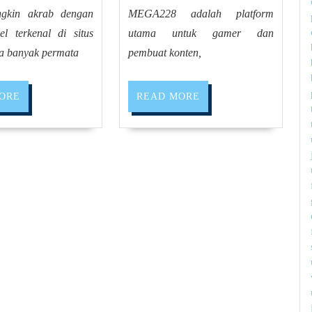
Pembua
gkin akrab dengan
MEGA228 adalah platform
Konten
ikel terkenal di situs
utama untuk gamer dan
ga banyak permata
pembuat konten,
READ
READ
ORE
READ MORE
MORE
MORE