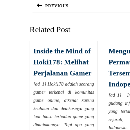
navigation
PREVIOUS
Previous
post:
Related Post
Inside the Mind of
Mengu
Hoki178: Melihat
Perma
Inside
Perjalanan Gamer
Tersem
the
Indope
[ad_1] Hoki178 adalah seorang
Mind
gamer terkenal di komunitas
[ad_1] I
of
game online, dikenal karena
gudang in
Hoki178:
keahlian dan dedikasinya yang
yang tert
Melihat
luar biasa terhadap game yang
sejarah,
Perjalanan
dimainkannya. Tapi apa yang
Indonesia