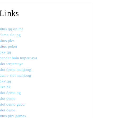
Links
situs qq online
demo slot pg
situs pkv
situs poker
pkv qq
bandar bola terpercaya
slot terpercaya
slot demo mahjong
demo slot mahjong
pkv qq
live hk
slot demo pg
slot demo
slot demo gacor
slot demo
situs pkv games