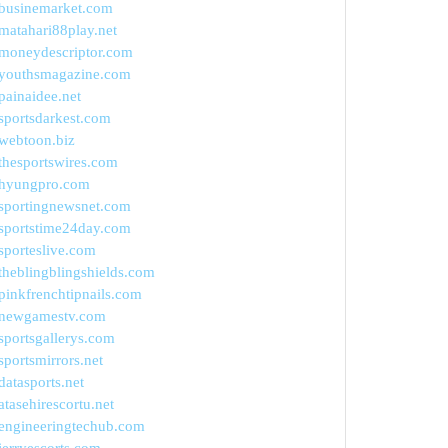
businemarket.com
matahari88play.net
moneydescriptor.com
youthsmagazine.com
painaidee.net
sportsdarkest.com
webtoon.biz
thesportswires.com
hyungpro.com
sportingnewsnet.com
sportstime24day.com
sporteslive.com
theblingblingshields.com
pinkfrenchtipnails.com
newgamestv.com
sportsgallerys.com
sportsmirrors.net
datasports.net
atasehirescortu.net
engineeringtechub.com