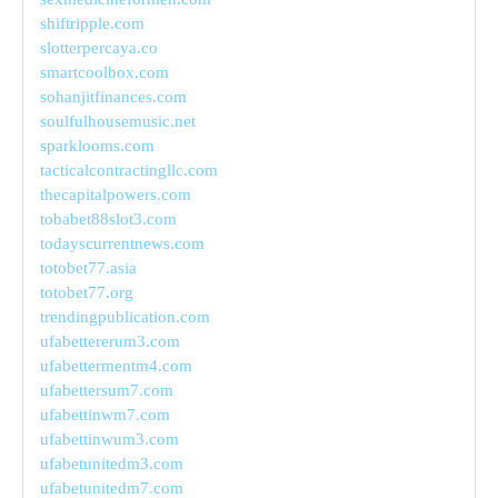
shiftripple.com
slotterpercaya.co
smartcoolbox.com
sohanjitfinances.com
soulfulhousemusic.net
sparklooms.com
tacticalcontractingllc.com
thecapitalpowers.com
tobabet88slot3.com
todayscurrentnews.com
totobet77.asia
totobet77.org
trendingpublication.com
ufabettererum3.com
ufabettermentm4.com
ufabettersum7.com
ufabettinwm7.com
ufabettinwum3.com
ufabetunitedm3.com
ufabetunitedm7.com