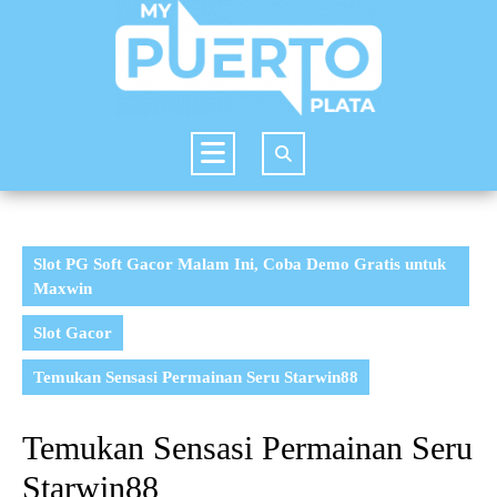
Skip
to
content
Open
Button
Slot PG Soft Gacor Malam Ini, Coba Demo Gratis untuk
Maxwin
Slot Gacor
Temukan Sensasi Permainan Seru Starwin88
Temukan Sensasi Permainan Seru
Starwin88