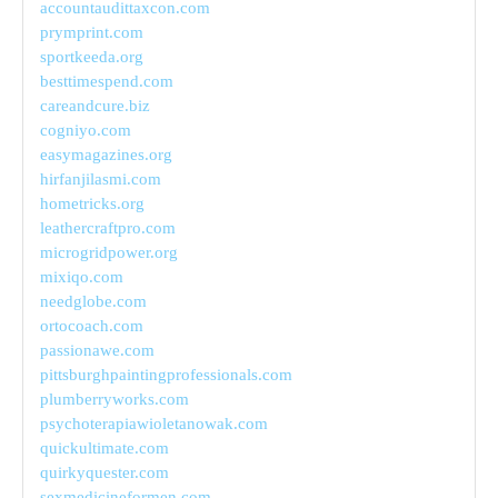
accountaudittaxcon.com
prymprint.com
sportkeeda.org
besttimespend.com
careandcure.biz
cogniyo.com
easymagazines.org
hirfanjilasmi.com
hometricks.org
leathercraftpro.com
microgridpower.org
mixiqo.com
needglobe.com
ortocoach.com
passionawe.com
pittsburghpaintingprofessionals.com
plumberryworks.com
psychoterapiawioletanowak.com
quickultimate.com
quirkyquester.com
sexmedicineformen.com