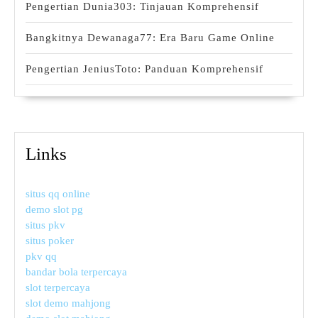
Pengertian Dunia303: Tinjauan Komprehensif
Bangkitnya Dewanaga77: Era Baru Game Online
Pengertian JeniusToto: Panduan Komprehensif
Links
situs qq online
demo slot pg
situs pkv
situs poker
pkv qq
bandar bola terpercaya
slot terpercaya
slot demo mahjong