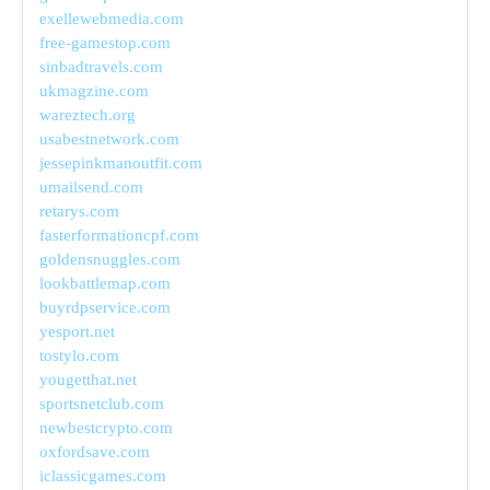
exellewebmedia.com
free-gamestop.com
sinbadtravels.com
ukmagzine.com
wareztech.org
usabestnetwork.com
jessepinkmanoutfit.com
umailsend.com
retarys.com
fasterformationcpf.com
goldensnuggles.com
lookbattlemap.com
buyrdpservice.com
yesport.net
tostylo.com
yougetthat.net
sportsnetclub.com
newbestcrypto.com
oxfordsave.com
iclassicgames.com