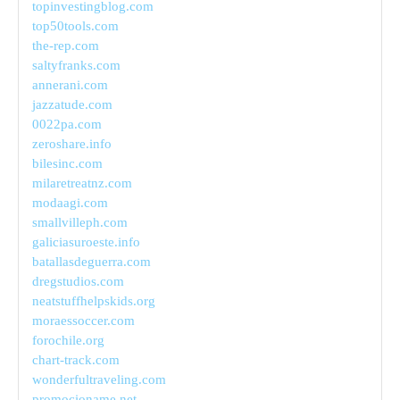
topinvestingblog.com
top50tools.com
the-rep.com
saltyfranks.com
annerani.com
jazzatude.com
0022pa.com
zeroshare.info
bilesinc.com
milaretreatnz.com
modaagi.com
smallvilleph.com
galiciasuroeste.info
batallasdeguerra.com
dregstudios.com
neatstuffhelpskids.org
moraessoccer.com
forochile.org
chart-track.com
wonderfultraveling.com
promocioname.net