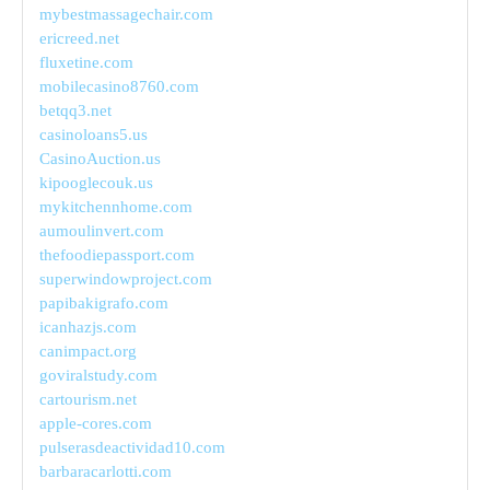
mybestmassagechair.com
ericreed.net
fluxetine.com
mobilecasino8760.com
betqq3.net
casinoloans5.us
CasinoAuction.us
kipooglecouk.us
mykitchennhome.com
aumoulinvert.com
thefoodiepassport.com
superwindowproject.com
papibakigrafo.com
icanhazjs.com
canimpact.org
goviralstudy.com
cartourism.net
apple-cores.com
pulserasdeactividad10.com
barbaracarlotti.com