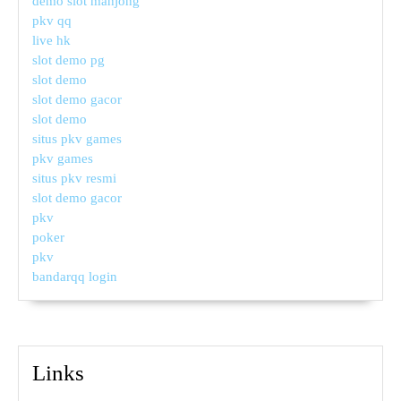
demo slot mahjong
pkv qq
live hk
slot demo pg
slot demo
slot demo gacor
slot demo
situs pkv games
pkv games
situs pkv resmi
slot demo gacor
pkv
poker
pkv
bandarqq login
Links