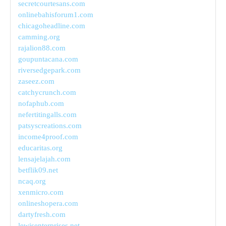
secretcourtesans.com
onlinebahisforum1.com
chicagoheadline.com
camming.org
rajalion88.com
goupuntacana.com
riversedgepark.com
zaseez.com
catchycrunch.com
nofaphub.com
nefertitingalls.com
patsyscreations.com
income4proof.com
educaritas.org
lensajelajah.com
betflik09.net
ncaq.org
xenmicro.com
onlineshopera.com
dartyfresh.com
lewisenterprises.net