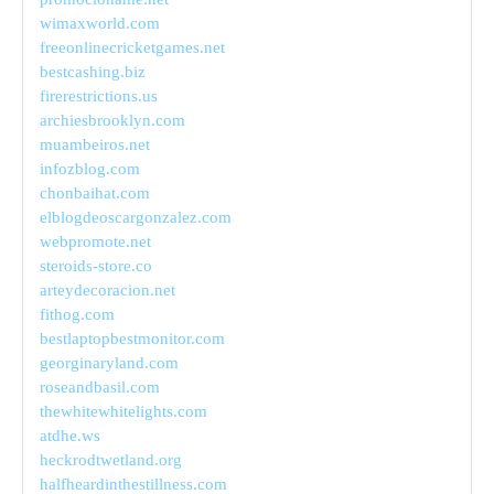
wimaxworld.com
freeonlinecricketgames.net
bestcashing.biz
firerestrictions.us
archiesbrooklyn.com
muambeiros.net
infozblog.com
chonbaihat.com
elblogdeoscargonzalez.com
webpromote.net
steroids-store.co
arteydecoracion.net
fithog.com
bestlaptopbestmonitor.com
georginaryland.com
roseandbasil.com
thewhitewhitelights.com
atdhe.ws
heckrodtwetland.org
halfheardinthestillness.com