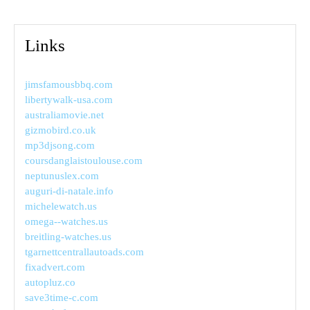
Links
jimsfamousbbq.com
libertywalk-usa.com
australiamovie.net
gizmobird.co.uk
mp3djsong.com
coursdanglaistoulouse.com
neptunuslex.com
auguri-di-natale.info
michelewatch.us
omega--watches.us
breitling-watches.us
tgarnettcentrallautoads.com
fixadvert.com
autopluz.co
save3time-c.com