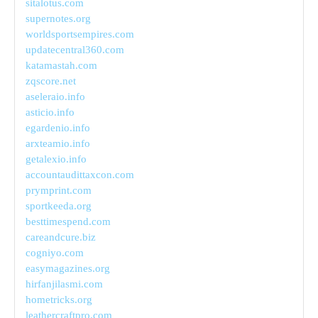
sitalotus.com
supernotes.org
worldsportsempires.com
updatecentral360.com
katamastah.com
zqscore.net
aseleraio.info
asticio.info
egardenio.info
arxteamio.info
getalexio.info
accountaudittaxcon.com
prymprint.com
sportkeeda.org
besttimespend.com
careandcure.biz
cogniyo.com
easymagazines.org
hirfanjilasmi.com
hometricks.org
leathercraftpro.com