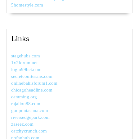
5homestyle.com
Links
stagehubs.com
1x2forum.net
login99bet.com
secretcourtesans.com
onlinebahisforum1.com
chicagoheadline.com
camming.org
rajalion88.com
goupuntacana.com
riversedgepark.com
zaseez.com
catchycrunch.com
nofaphub.com