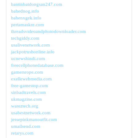
bantinbatdongsan247.com
bahednog.info
bahenxgek.info
pertamaskre.com
threadsvideoandphotodownloader.com
techgiddy.com
usalivenetwork.com
jackpotrushonline.info
ucnewshindi.com
freecellphonedatabase.com
gamersrope.com
exellewebmedia.com
free-gamestop.com
sinbadtravels.com
ukmagzine.com
wareztech.org
usabestnetwork.com
jessepinkmanoutfit.com
umailsend.com
retarys.com