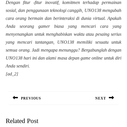
Dengan fitur -fitur inovatif, komitmen terhadap permainan
sosial, dan penggunaan teknologi canggih, UNO138 mengubah
cara orang bermain dan berinteraksi di dunia virtual. Apakah
Anda seorang gamer biasa yang mencari cara yang
menyenangkan untuk menghabiskan waktu atau pesaing serius
yang mencari tantangan, UNO138 memiliki sesuatu untuk
semua orang. Jadi mengapa menunggu? Bergabunglah dengan
UNO138 hari ini dan alami masa depan game online untuk diri
Anda sendiri.
[ad_2]
Post
navigation
PREVIOUS
NEXT
Previous
Next
post:
post:
Related Post