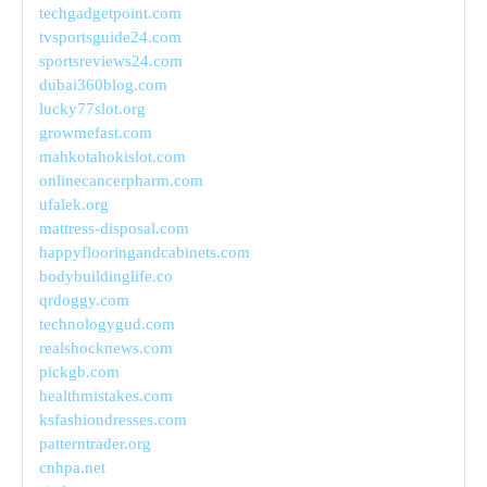
techgadgetpoint.com
tvsportsguide24.com
sportsreviews24.com
dubai360blog.com
lucky77slot.org
growmefast.com
mahkotahokislot.com
onlinecancerpharm.com
ufalek.org
mattress-disposal.com
happyflooringandcabinets.com
bodybuildinglife.co
qrdoggy.com
technologygud.com
realshocknews.com
pickgb.com
healthmistakes.com
ksfashiondresses.com
patterntrader.org
cnhpa.net