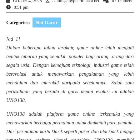
October
admin@mypuertoplata.
October 4, 2025
admin@mypuertoplata.net
0 Comment
4,
8:51 pm
2025
Categories:
Slot Gacor
[ad_1]
Dalam beberapa tahun terakhir, game online telah menjadi
bentuk hiburan yang semakin populer bagi orang -orang dari
segala usia. Dengan kemajuan teknologi, industri game telah
berevolusi untuk menawarkan pengalaman yang lebih
mendalam dan interaktif daripada sebelumnya. Salah satu
perusahaan yang berada di garis depan evolusi ini adalah
UNO138.
UNO138 adalah platform game online terkemuka yang
menawarkan berbagai permainan untuk dinikmati para pemain.
Dari permainan kartu klasik seperti poker dan blackjack hingga