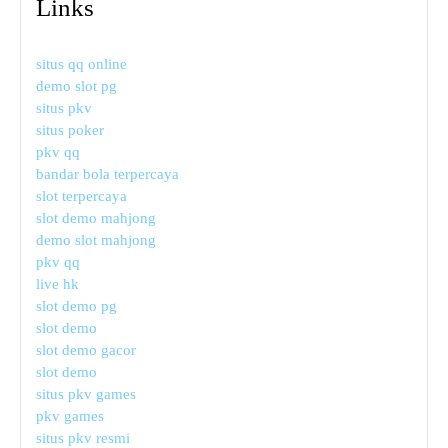
Links
situs qq online
demo slot pg
situs pkv
situs poker
pkv qq
bandar bola terpercaya
slot terpercaya
slot demo mahjong
demo slot mahjong
pkv qq
live hk
slot demo pg
slot demo
slot demo gacor
slot demo
situs pkv games
pkv games
situs pkv resmi