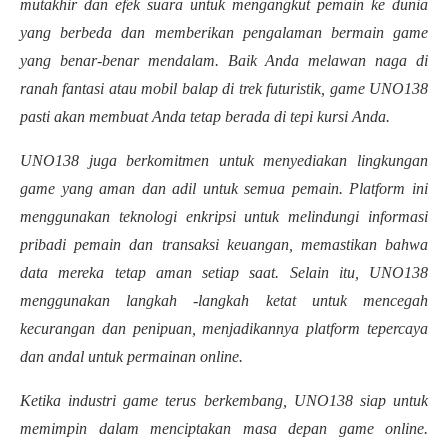
mutakhir dan efek suara untuk mengangkut pemain ke dunia
yang berbeda dan memberikan pengalaman bermain game
yang benar-benar mendalam. Baik Anda melawan naga di
ranah fantasi atau mobil balap di trek futuristik, game UNO138
pasti akan membuat Anda tetap berada di tepi kursi Anda.
UNO138 juga berkomitmen untuk menyediakan lingkungan
game yang aman dan adil untuk semua pemain. Platform ini
menggunakan teknologi enkripsi untuk melindungi informasi
pribadi pemain dan transaksi keuangan, memastikan bahwa
data mereka tetap aman setiap saat. Selain itu, UNO138
menggunakan langkah -langkah ketat untuk mencegah
kecurangan dan penipuan, menjadikannya platform tepercaya
dan andal untuk permainan online.
Ketika industri game terus berkembang, UNO138 siap untuk
memimpin dalam menciptakan masa depan game online.