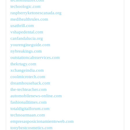
techoologic.com
raspberryketonescanada.org
medihealthrules.com
usathrill.com
vshapedental.com
canfandalucia.org
yourengineguide.com
nybreakings.com
outstationcabsservices.com
thekrtagy.com
xchangeindia.com
coolmicrotech.com
dreamhousehack.com
the-techteacher.com
automobilenews-online.com
fashionalltimes.com
totaldigitalforum.com
technoarmaan.com
empresasposicionamientoweb.com
tonybestcosmetics.com