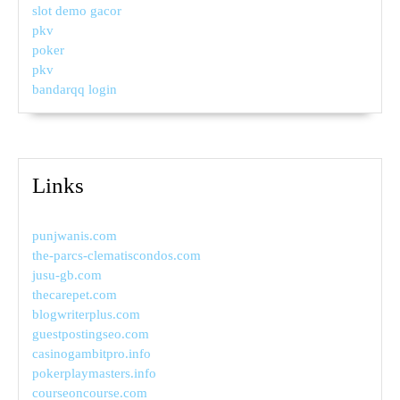
slot demo gacor
pkv
poker
pkv
bandarqq login
Links
punjwanis.com
the-parcs-clematiscondos.com
jusu-gb.com
thecarepet.com
blogwriterplus.com
guestpostingseo.com
casinogambitpro.info
pokerplaymasters.info
courseoncourse.com