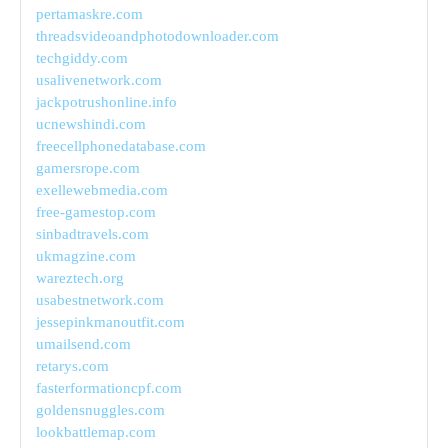
pertamaskre.com
threadsvideoandphotodownloader.com
techgiddy.com
usalivenetwork.com
jackpotrushonline.info
ucnewshindi.com
freecellphonedatabase.com
gamersrope.com
exellewebmedia.com
free-gamestop.com
sinbadtravels.com
ukmagzine.com
wareztech.org
usabestnetwork.com
jessepinkmanoutfit.com
umailsend.com
retarys.com
fasterformationcpf.com
goldensnuggles.com
lookbattlemap.com