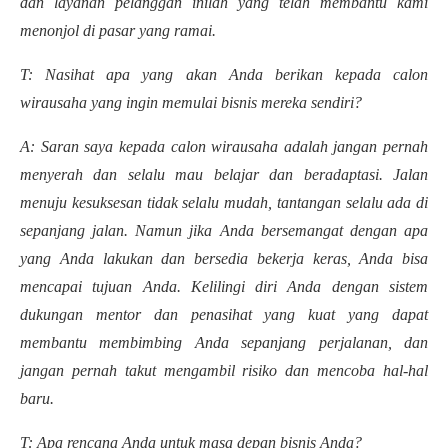
dan layanan pelanggan inilah yang telah membantu kami
menonjol di pasar yang ramai.
T: Nasihat apa yang akan Anda berikan kepada calon
wirausaha yang ingin memulai bisnis mereka sendiri?
A: Saran saya kepada calon wirausaha adalah jangan pernah
menyerah dan selalu mau belajar dan beradaptasi. Jalan
menuju kesuksesan tidak selalu mudah, tantangan selalu ada di
sepanjang jalan. Namun jika Anda bersemangat dengan apa
yang Anda lakukan dan bersedia bekerja keras, Anda bisa
mencapai tujuan Anda. Kelilingi diri Anda dengan sistem
dukungan mentor dan penasihat yang kuat yang dapat
membantu membimbing Anda sepanjang perjalanan, dan
jangan pernah takut mengambil risiko dan mencoba hal-hal
baru.
T: Apa rencana Anda untuk masa depan bisnis Anda?