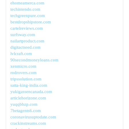
ehomeamerca.com
techintendo.com
techgreenpure.com
bestdropshipstore.com
cartelreviews.com
surfsway.com
nailartproduct.com
digitactseed.com
lvlcraft.com
90secondmoneyloans.com
xenmicro.com
rodrovers.com
tripssolution.com
satta-king-india.com
yukigassencanada.com
articlehorizone.com
yuqqbbzp.com
7betagents6.com
coronavirusuptodate.com
crackinstreams.com