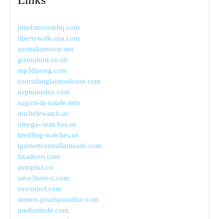
jimsfamousbbq.com
libertywalk-usa.com
australiamovie.net
gizmobird.co.uk
mp3djsong.com
coursdanglaistoulouse.com
neptunuslex.com
auguri-di-natale.info
michelewatch.us
omega--watches.us
breitling-watches.us
tgarnettcentrallautoads.com
fixadvert.com
autopluz.co
save3time-c.com
vexonhcf.com
demos-pixelsparadise.com
mediatitude.com