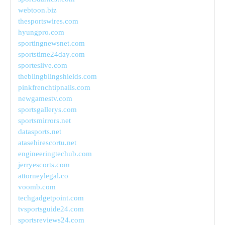
webtoon.biz
thesportswires.com
hyungpro.com
sportingnewsnet.com
sportstime24day.com
sporteslive.com
theblingblingshields.com
pinkfrenchtipnails.com
newgamestv.com
sportsgallerys.com
sportsmirrors.net
datasports.net
atasehirescortu.net
engineeringtechub.com
jerryescorts.com
attorneylegal.co
voomb.com
techgadgetpoint.com
tvsportsguide24.com
sportsreviews24.com