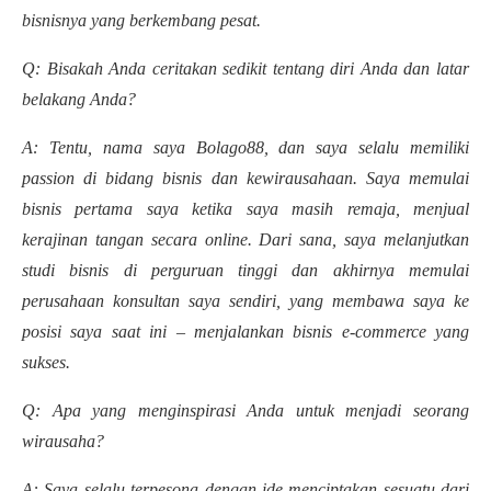
bisnisnya yang berkembang pesat.
Q: Bisakah Anda ceritakan sedikit tentang diri Anda dan latar
belakang Anda?
A: Tentu, nama saya Bolago88, dan saya selalu memiliki
passion di bidang bisnis dan kewirausahaan. Saya memulai
bisnis pertama saya ketika saya masih remaja, menjual
kerajinan tangan secara online. Dari sana, saya melanjutkan
studi bisnis di perguruan tinggi dan akhirnya memulai
perusahaan konsultan saya sendiri, yang membawa saya ke
posisi saya saat ini – menjalankan bisnis e-commerce yang
sukses.
Q: Apa yang menginspirasi Anda untuk menjadi seorang
wirausaha?
A: Saya selalu terpesona dengan ide menciptakan sesuatu dari