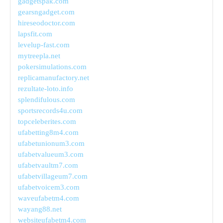
gadgetspak.com
gearsngadget.com
hireseodoctor.com
lapsfit.com
levelup-fast.com
mytreepla.net
pokersimulations.com
replicamanufactory.net
rezultate-loto.info
splendifulous.com
sportsrecords4u.com
topceleberites.com
ufabetting8m4.com
ufabetunionum3.com
ufabetvalueum3.com
ufabetvaultm7.com
ufabetvillageum7.com
ufabetvoicem3.com
waveufabetm4.com
wayang88.net
websiteufabetm4.com