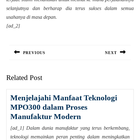
selanjutnya dan berharap dia terus sukses dalam semua
usahanya di masa depan.
[ad_2]
Post
navigation
PREVIOUS
NEXT
Previous
Next
post:
post:
Related Post
Menjelajahi Manfaat Teknologi
MPO300 dalam Proses
Menjelajahi
Manufaktur Modern
Manfaat
[ad_1] Dalam dunia manufaktur yang terus berkembang,
Teknologi
teknologi memainkan peran penting dalam meningkatkan