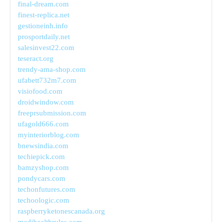
final-dream.com
finest-replica.net
gestioneinh.info
prosportdaily.net
salesinvest22.com
teseract.org
trendy-ama-shop.com
ufabett732m7.com
visiofood.com
droidwindow.com
freeprsubmission.com
ufagold666.com
myinteriorblog.com
bnewsindia.com
techiepick.com
bamzyshop.com
pondycars.com
techonfutures.com
techoologic.com
raspberryketonescanada.org
medihealthrules.com