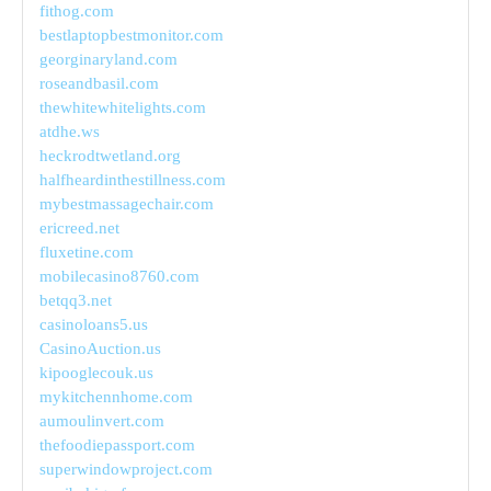
fithog.com
bestlaptopbestmonitor.com
georginaryland.com
roseandbasil.com
thewhitewhitelights.com
atdhe.ws
heckrodtwetland.org
halfheardinthestillness.com
mybestmassagechair.com
ericreed.net
fluxetine.com
mobilecasino8760.com
betqq3.net
casinoloans5.us
CasinoAuction.us
kipooglecouk.us
mykitchennhome.com
aumoulinvert.com
thefoodiepassport.com
superwindowproject.com