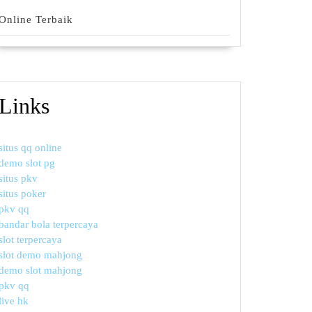
Online Terbaik
Links
situs qq online
demo slot pg
situs pkv
situs poker
pkv qq
bandar bola terpercaya
slot terpercaya
slot demo mahjong
demo slot mahjong
pkv qq
live hk