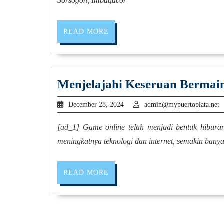
ya
Sorsogon, Imbagacor
Me
un
READ
READ MORE
MORE
Dij
Menjelajahi Keseruan Bermai
December
a
December 28, 2024
admin@mypuertoplata.net
28,
2024
[ad_1] Game online telah menjadi bentuk hibura
meningkatnya teknologi dan internet, semakin banya
READ
READ MORE
MORE