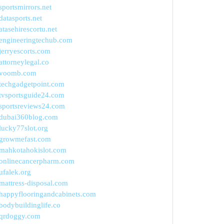
sportsmirrors.net
datasports.net
atasehirescortu.net
engineeringtechub.com
jerryescorts.com
attorneylegal.co
voomb.com
techgadgetpoint.com
tvsportsguide24.com
sportsreviews24.com
dubai360blog.com
lucky77slot.org
growmefast.com
mahkotahokislot.com
onlinecancerpharm.com
ufalek.org
mattress-disposal.com
happyflooringandcabinets.com
bodybuildinglife.co
qrdoggy.com