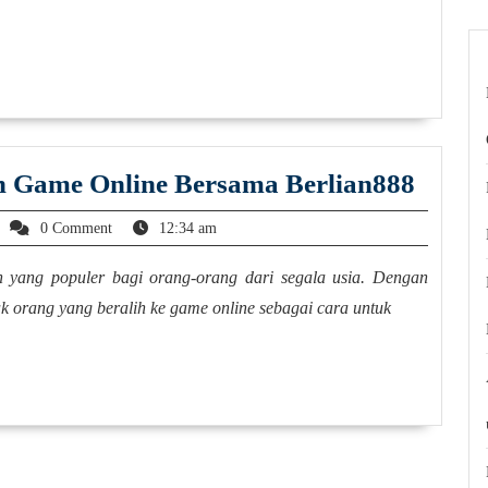
ng
nunggu
tuk
elajahi
Menje
n Game Online Bersama Berlian888
Keser
dmin@mypuertoplata.net
0 Comment
12:34 am
Berma
Game
n yang populer bagi orang-orang dari segala usia. Dengan
Onlin
k orang yang beralih ke game online sebagai cara untuk
Bers
Berli