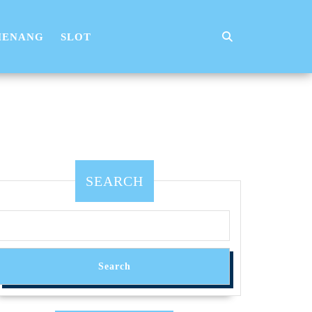
MENANG
SLOT
SEARCH
Search