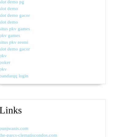
slot demo pg
slot demo
slot demo gacor
slot demo
situs pkv games
pkv games
situs pkv resmi
slot demo gacor
pkv
poker
pkv
bandarqq login
Links
punjwanis.com
the-parcs-clematiscondos.com