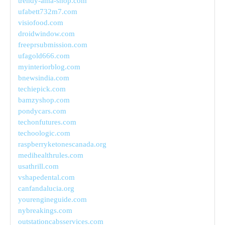
trendy-ama-shop.com
ufabett732m7.com
visiofood.com
droidwindow.com
freeprsubmission.com
ufagold666.com
myinteriorblog.com
bnewsindia.com
techiepick.com
bamzyshop.com
pondycars.com
techonfutures.com
techoologic.com
raspberryketonescanada.org
medihealthrules.com
usathrill.com
vshapedental.com
canfandalucia.org
yourengineguide.com
nybreakings.com
outstationcabsservices.com