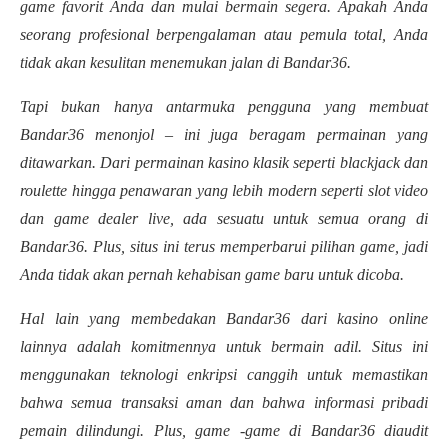
game favorit Anda dan mulai bermain segera. Apakah Anda
seorang profesional berpengalaman atau pemula total, Anda
tidak akan kesulitan menemukan jalan di Bandar36.
Tapi bukan hanya antarmuka pengguna yang membuat
Bandar36 menonjol – ini juga beragam permainan yang
ditawarkan. Dari permainan kasino klasik seperti blackjack dan
roulette hingga penawaran yang lebih modern seperti slot video
dan game dealer live, ada sesuatu untuk semua orang di
Bandar36. Plus, situs ini terus memperbarui pilihan game, jadi
Anda tidak akan pernah kehabisan game baru untuk dicoba.
Hal lain yang membedakan Bandar36 dari kasino online
lainnya adalah komitmennya untuk bermain adil. Situs ini
menggunakan teknologi enkripsi canggih untuk memastikan
bahwa semua transaksi aman dan bahwa informasi pribadi
pemain dilindungi. Plus, game -game di Bandar36 diaudit