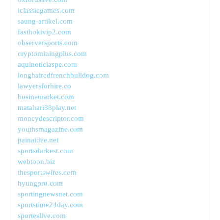
iclassicgames.com
saung-artikel.com
fasthokivip2.com
observersports.com
cryptominingplus.com
aquinoticiaspe.com
longhairedfrenchbulldog.com
lawyersforhire.co
businemarket.com
matahari88play.net
moneydescriptor.com
youthsmagazine.com
painaidee.net
sportsdarkest.com
webtoon.biz
thesportswires.com
hyungpro.com
sportingnewsnet.com
sportstime24day.com
sporteslive.com