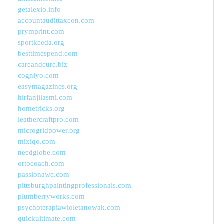
getalexio.info
accountaudittaxcon.com
prymprint.com
sportkeeda.org
besttimespend.com
careandcure.biz
cogniyo.com
easymagazines.org
hirfanjilasmi.com
hometricks.org
leathercraftpro.com
microgridpower.org
mixiqo.com
needglobe.com
ortocoach.com
passionawe.com
pittsburghpaintingprofessionals.com
plumberryworks.com
psychoterapiawioletanowak.com
quickultimate.com