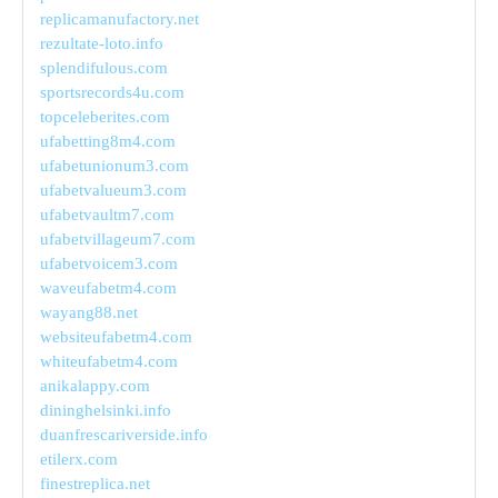
replicamanufactory.net
rezultate-loto.info
splendifulous.com
sportsrecords4u.com
topceleberites.com
ufabetting8m4.com
ufabetunionum3.com
ufabetvalueum3.com
ufabetvaultm7.com
ufabetvillageum7.com
ufabetvoicem3.com
waveufabetm4.com
wayang88.net
websiteufabetm4.com
whiteufabetm4.com
anikalappy.com
dininghelsinki.info
duanfrescariverside.info
etilerx.com
finestreplica.net