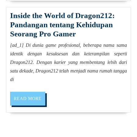
Inside the World of Dragon212:
Pandangan tentang Kehidupan
Inside
Seorang Pro Gamer
the
[ad_1] Di dunia game profesional, beberapa nama sama
World
identik dengan kesuksesan dan keterampilan seperti
of
Dragon212. Dengan karier yang membentang lebih dari
Dragon212:
satu dekade, Dragon212 telah menjadi nama rumah tangga
Pandangan
di
tentang
Kehidupan
READ
READ MORE
MORE
Seorang
Pro
Gamer