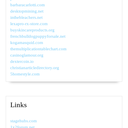
barbaracarlotti.com
desktopmining.net
inthebleachers.net
lexapro-rx-store.com
buyskincareproducts.org
frenchbulldogpuppyforsale.net
kogamasquid.com
themultiplicationtablechart.com
casinoglamour.org
dextercoin.io
christianarticledirectory.org
5homestyle.com
Links
stagehubs.com
1x2forum.net