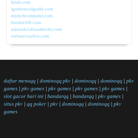
lurab.com
ignitioncoilguide.com
mytechcomputer.com
bioslot168.com
artsandcraftsauthority.com
webservicelive.com
daftar menuqq
|
dominoqq pkv
|
dominoqq
|
dominoqq
|
pkv
games
|
pkv games
|
pkv games
|
pkv games
|
pkv games
|
slot gacor hari ini
|
bandarqq
|
bandarqq
|
pkv games
|
situs pkv
|
qq poker
|
pkv
|
dominoqq
|
dominoqq
|
pkv
games