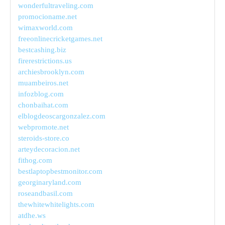
wonderfultraveling.com
promocioname.net
wimaxworld.com
freeonlinecricketgames.net
bestcashing.biz
firerestrictions.us
archiesbrooklyn.com
muambeiros.net
infozblog.com
chonbaihat.com
elblogdeoscargonzalez.com
webpromote.net
steroids-store.co
arteydecoracion.net
fithog.com
bestlaptopbestmonitor.com
georginaryland.com
roseandbasil.com
thewhitewhitelights.com
atdhe.ws