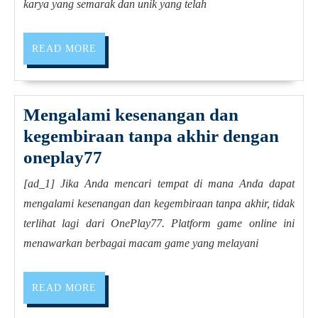
balik
karya yang semarak dan unik yang telah
seni
gasing77
READ
READ MORE
yang
MORE
bersemangat
dan
Mengalami kesenangan dan
unik
kegembiraan tanpa akhir dengan
Mengalami
oneplay77
kesenangan
[ad_1] Jika Anda mencari tempat di mana Anda dapat
dan
mengalami kesenangan dan kegembiraan tanpa akhir, tidak
kegembiraan
terlihat lagi dari OnePlay77. Platform game online ini
tanpa
menawarkan berbagai macam game yang melayani
akhir
dengan
READ
READ MORE
oneplay77
MORE