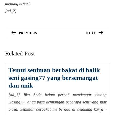
menang besar!
[ad_2]
Post
navigation
PREVIOUS
NEXT
Previous
Next
post:
post:
Related Post
Temui seniman berbakat di balik
seni gasing77 yang bersemangat
Temui
dan unik
seniman
[ad_1] Jika Anda belum pernah mendengar tentang
berbakat
Gasing77, Anda pasti kehilangan beberapa seni yang luar
di
biasa. Seniman berbakat ini berada di belakang karya -