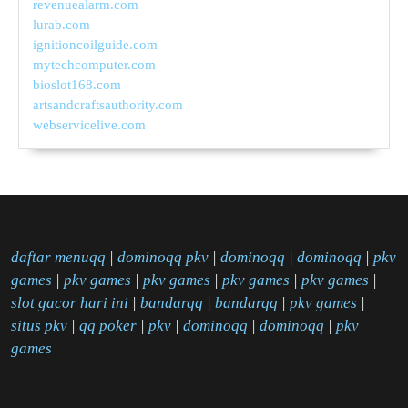
revenuealarm.com
lurab.com
ignitioncoilguide.com
mytechcomputer.com
bioslot168.com
artsandcraftsauthority.com
webservicelive.com
daftar menuqq
|
dominoqq pkv
|
dominoqq
|
dominoqq
|
pkv
games
|
pkv games
|
pkv games
|
pkv games
|
pkv games
|
slot gacor hari ini
|
bandarqq
|
bandarqq
|
pkv games
|
situs pkv
|
qq poker
|
pkv
|
dominoqq
|
dominoqq
|
pkv
games