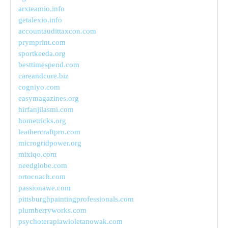
arxteamio.info
getalexio.info
accountaudittaxcon.com
prymprint.com
sportkeeda.org
besttimespend.com
careandcure.biz
cogniyo.com
easymagazines.org
hirfanjilasmi.com
hometricks.org
leathercraftpro.com
microgridpower.org
mixiqo.com
needglobe.com
ortocoach.com
passionawe.com
pittsburghpaintingprofessionals.com
plumberryworks.com
psychoterapiawioletanowak.com