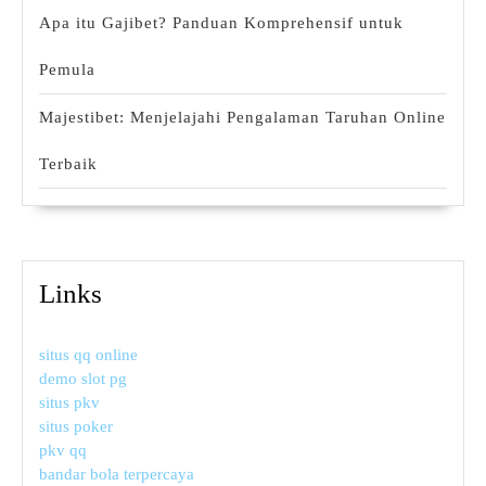
Apa itu Gajibet? Panduan Komprehensif untuk
Pemula
Majestibet: Menjelajahi Pengalaman Taruhan Online
Terbaik
Links
situs qq online
demo slot pg
situs pkv
situs poker
pkv qq
bandar bola terpercaya