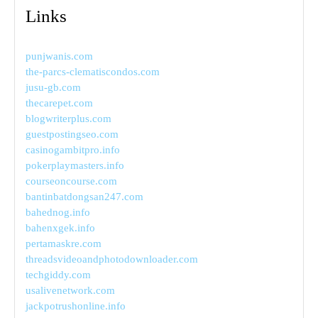
Links
punjwanis.com
the-parcs-clematiscondos.com
jusu-gb.com
thecarepet.com
blogwriterplus.com
guestpostingseo.com
casinogambitpro.info
pokerplaymasters.info
courseoncourse.com
bantinbatdongsan247.com
bahednog.info
bahenxgek.info
pertamaskre.com
threadsvideoandphotodownloader.com
techgiddy.com
usalivenetwork.com
jackpotrushonline.info