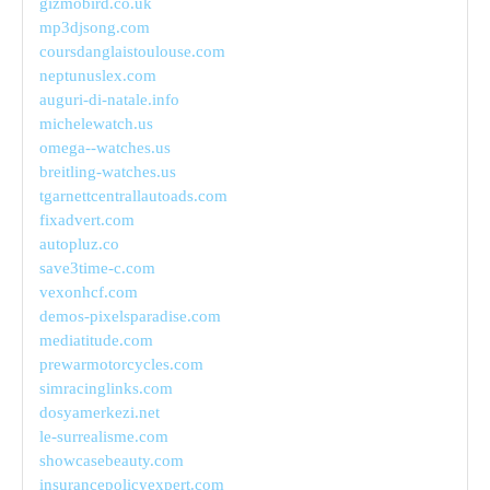
gizmobird.co.uk
mp3djsong.com
coursdanglaistoulouse.com
neptunuslex.com
auguri-di-natale.info
michelewatch.us
omega--watches.us
breitling-watches.us
tgarnettcentrallautoads.com
fixadvert.com
autopluz.co
save3time-c.com
vexonhcf.com
demos-pixelsparadise.com
mediatitude.com
prewarmotorcycles.com
simracinglinks.com
dosyamerkezi.net
le-surrealisme.com
showcasebeauty.com
insurancepolicyexpert.com