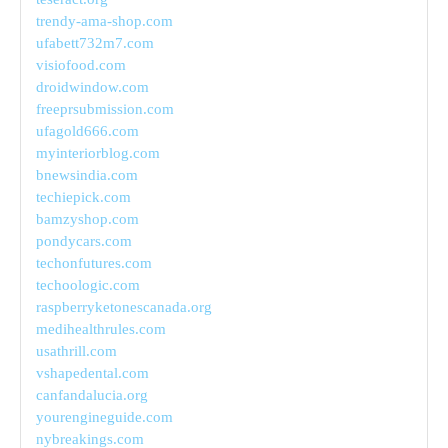
trendy-ama-shop.com
ufabett732m7.com
visiofood.com
droidwindow.com
freeprsubmission.com
ufagold666.com
myinteriorblog.com
bnewsindia.com
techiepick.com
bamzyshop.com
pondycars.com
techonfutures.com
techoologic.com
raspberryketonescanada.org
medihealthrules.com
usathrill.com
vshapedental.com
canfandalucia.org
yourengineguide.com
nybreakings.com