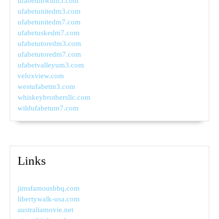
ufabettinwum3.com
ufabetunitedm3.com
ufabetunitedm7.com
ufabetuskedm7.com
ufabetutoredm3.com
ufabetutoredm7.com
ufabetvalleyum3.com
veloxview.com
westufabetm3.com
whiskeybrothersllc.com
wildufabetum7.com
Links
jimsfamousbbq.com
libertywalk-usa.com
australiamovie.net