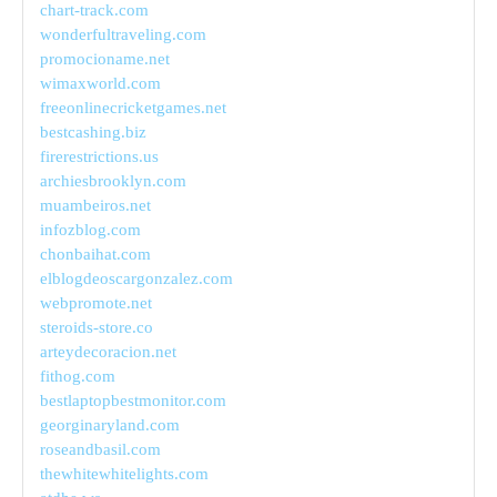
chart-track.com
wonderfultraveling.com
promocioname.net
wimaxworld.com
freeonlinecricketgames.net
bestcashing.biz
firerestrictions.us
archiesbrooklyn.com
muambeiros.net
infozblog.com
chonbaihat.com
elblogdeoscargonzalez.com
webpromote.net
steroids-store.co
arteydecoracion.net
fithog.com
bestlaptopbestmonitor.com
georginaryland.com
roseandbasil.com
thewhitewhitelights.com