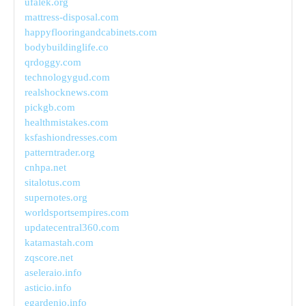
ufalek.org
mattress-disposal.com
happyflooringandcabinets.com
bodybuildinglife.co
qrdoggy.com
technologygud.com
realshocknews.com
pickgb.com
healthmistakes.com
ksfashiondresses.com
patterntrader.org
cnhpa.net
sitalotus.com
supernotes.org
worldsportsempires.com
updatecentral360.com
katamastah.com
zqscore.net
aseleraio.info
asticio.info
egardenio.info