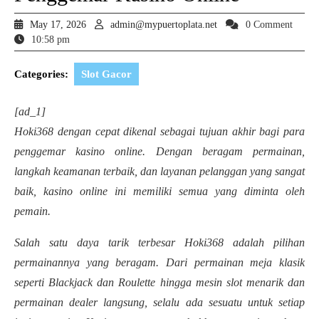
May
admin@mypuertoplata.ne
May 17, 2026
admin@mypuertoplata.net
0 Comment
17,
10:58 pm
2026
Categories:
Slot Gacor
[ad_1]
Hoki368 dengan cepat dikenal sebagai tujuan akhir bagi para
penggemar kasino online. Dengan beragam permainan,
langkah keamanan terbaik, dan layanan pelanggan yang sangat
baik, kasino online ini memiliki semua yang diminta oleh
pemain.
Salah satu daya tarik terbesar Hoki368 adalah pilihan
permainannya yang beragam. Dari permainan meja klasik
seperti Blackjack dan Roulette hingga mesin slot menarik dan
permainan dealer langsung, selalu ada sesuatu untuk setiap