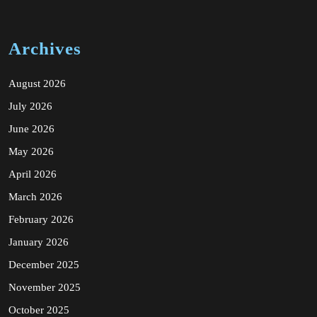
Archives
August 2026
July 2026
June 2026
May 2026
April 2026
March 2026
February 2026
January 2026
December 2025
November 2025
October 2025