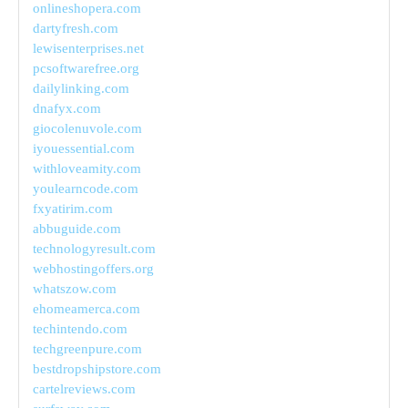
onlineshopera.com
dartyfresh.com
lewisenterprises.net
pcsoftwarefree.org
dailylinking.com
dnafyx.com
giocolenuvole.com
iyouessential.com
withloveamity.com
youlearncode.com
fxyatirim.com
abbuguide.com
technologyresult.com
webhostingoffers.org
whatszow.com
ehomeamerca.com
techintendo.com
techgreenpure.com
bestdropshipstore.com
cartelreviews.com