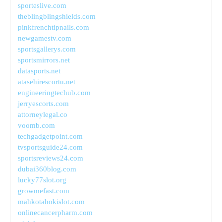
sporteslive.com
theblingblingshields.com
pinkfrenchtipnails.com
newgamestv.com
sportsgallerys.com
sportsmirrors.net
datasports.net
atasehirescortu.net
engineeringtechub.com
jerryescorts.com
attorneylegal.co
voomb.com
techgadgetpoint.com
tvsportsguide24.com
sportsreviews24.com
dubai360blog.com
lucky77slot.org
growmefast.com
mahkotahokislot.com
onlinecancerpharm.com