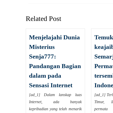
Previous
post:
Related Post
Menjelajahi Dunia
Temuk
Misterius
keajai
Senja777:
Semarj
Pandangan Bagian
Perma
dalam pada
tersem
Menjelajahi
Sensasi Internet
Indone
Dunia
[ad_1] Dalam lanskap luas
[ad_1] Terl
Misterius
Internet, ada banyak
Timur, In
Senja777:
kepribadian yang telah menarik
permata 