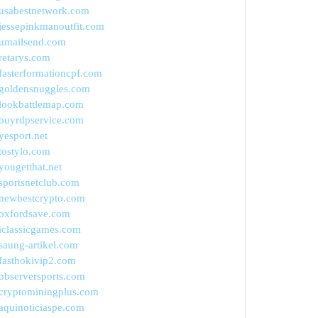
usabestnetwork.com
jessepinkmanoutfit.com
umailsend.com
retarys.com
fasterformationcpf.com
goldensnuggles.com
lookbattlemap.com
buyrdpservice.com
yesport.net
tostylo.com
yougetthat.net
sportsnetclub.com
newbestcrypto.com
oxfordsave.com
iclassicgames.com
saung-artikel.com
fasthokivip2.com
observersports.com
cryptominingplus.com
aquinoticiaspe.com