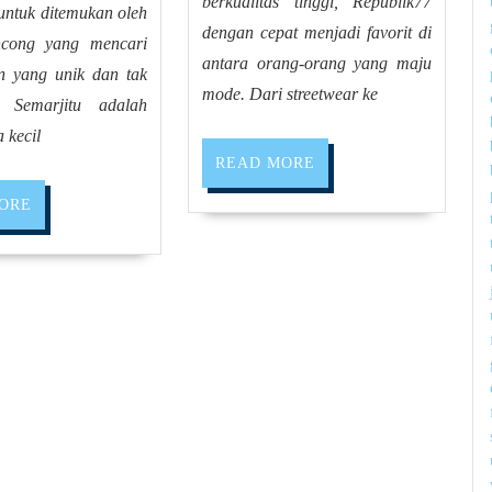
tersembunyi
berkualitas tinggi, Republik77
ntuk ditemukan oleh
mode
Indonesia
dengan cepat menjadi favorit di
ncong yang mencari
perkotaan
antara orang-orang yang maju
n yang unik dan tak
mode. Dari streetwear ke
n. Semarjitu adalah
 kecil
READ
READ MORE
MORE
READ
ORE
MORE