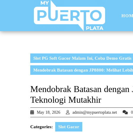
Skip
to
HOM
content
Slot PG Soft Gacor Malam Ini, Coba Demo Gratis
Mendobrak Batasan dengan JP8800: Melihat Lebih
Mendobrak Batasan dengan 
Teknologi Mutakhir
May
admin@my
May 18, 2026
admin@mypuertoplata.net
18,
2026
Categories:
Slot Gacor