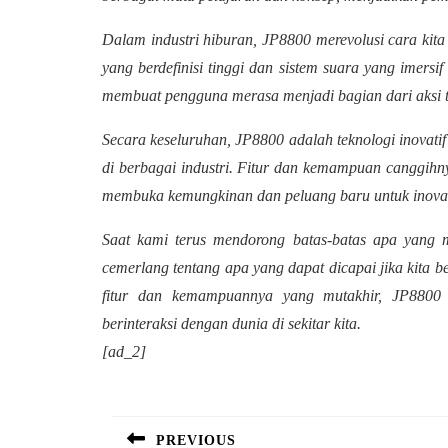
Dalam industri hiburan, JP8800 merevolusi cara kita
yang berdefinisi tinggi dan sistem suara yang imers
membuat pengguna merasa menjadi bagian dari aksi t
Secara keseluruhan, JP8800 adalah teknologi inovati
di berbagai industri. Fitur dan kemampuan canggihny
membuka kemungkinan dan peluang baru untuk inovas
Saat kami terus mendorong batas-batas apa yang 
cemerlang tentang apa yang dapat dicapai jika kita b
fitur dan kemampuannya yang mutakhir, JP8800
berinteraksi dengan dunia di sekitar kita.
[ad_2]
Post
navigation
PREVIOUS