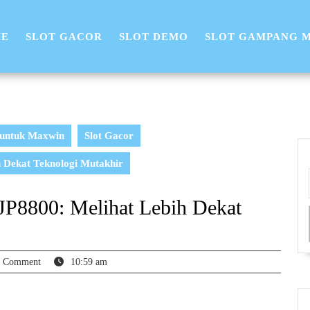
E
SLOT GACOR
SLOT DEMO
SLOT GAMPANG 
 untuk Maxwin
Slot Gacor
 Dekat Teknologi Mutakhir
JP8800: Melihat Lebih Dekat
puertoplata.net
0 Comment
10:59 am