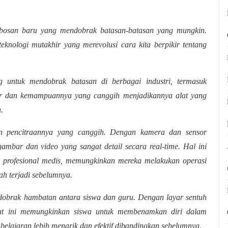
robosan baru yang mendobrak batasan-batasan yang mungkin.
eknologi mutakhir yang merevolusi cara kita berpikir tentang
 untuk mendobrak batasan di berbagai industri, termasuk
tur dan kemampuannya yang canggih menjadikannya alat yang
.
n pencitraannya yang canggih. Dengan kamera dan sensor
ambar dan video yang sangat detail secara real-time. Hal ini
a profesional medis, memungkinkan mereka melakukan operasi
ah terjadi sebelumnya.
dobrak hambatan antara siswa dan guru. Dengan layar sentuh
ngkat ini memungkinkan siswa untuk membenamkan diri dalam
elajaran lebih menarik dan efektif dibandingkan sebelumnya.