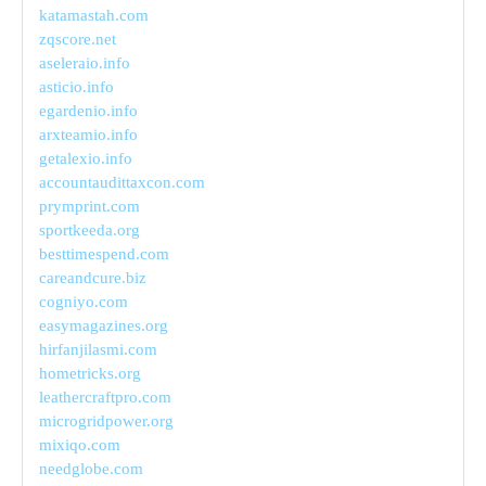
katamastah.com
zqscore.net
aseleraio.info
asticio.info
egardenio.info
arxteamio.info
getalexio.info
accountaudittaxcon.com
prymprint.com
sportkeeda.org
besttimespend.com
careandcure.biz
cogniyo.com
easymagazines.org
hirfanjilasmi.com
hometricks.org
leathercraftpro.com
microgridpower.org
mixiqo.com
needglobe.com