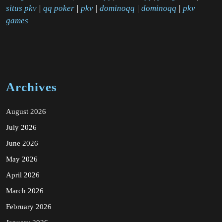
situs pkv
|
qq poker
|
pkv
|
dominoqq
|
dominoqq
|
pkv
games
Archives
August 2026
July 2026
June 2026
May 2026
April 2026
March 2026
February 2026