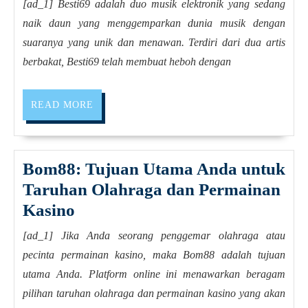
[ad_1] Besti69 adalah duo musik elektronik yang sedang
Sensasional
naik daun yang menggemparkan dunia musik dengan
Besti69:
suaranya yang unik dan menawan. Terdiri dari dua artis
Rincian
berbakat, Besti69 telah membuat heboh dengan
Hits
Terbaru
READ
READ MORE
Mereka
MORE
Bom88: Tujuan Utama Anda untuk
Taruhan Olahraga dan Permainan
Bom88:
Kasino
Tujuan
[ad_1] Jika Anda seorang penggemar olahraga atau
Utama
pecinta permainan kasino, maka Bom88 adalah tujuan
Anda
utama Anda. Platform online ini menawarkan beragam
untuk
pilihan taruhan olahraga dan permainan kasino yang akan