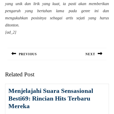
yang unik dan lirik yang kuat, ia pasti akan memberikan
pengaruh yang bertahan lama pada genre ini dan
mengukuhkan posisinya sebagai artis sejati yang harus
ditonton.
[ad_2]
Post
navigation
PREVIOUS
NEXT
Previous
Next
post:
post:
Related Post
Menjelajahi Suara Sensasional
Besti69: Rincian Hits Terbaru
Menjelajahi
Mereka
Suara