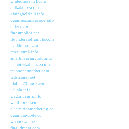
whiteufabetm4.com
anikalappy.com
dininghelsinki.info
duanfrescariverside.info
etilerx.com
finestreplica.net
flounderandfumble.com
healthohunt.com
retefuturah.info
smartinvestinginfo.info
technewsalliance.com
technonetmarket.com
tedstanger.net
ufabett732um3.com
uskola.info
wagonpaints.info
waitfornext.com
clearvisionmarketing.co
quantum-code.co
whatnews.me
final-dream.com