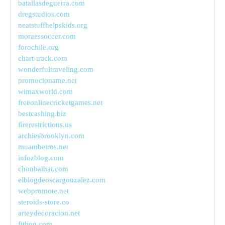
batallasdeguerra.com
dregstudios.com
neatstuffhelpskids.org
moraessoccer.com
forochile.org
chart-track.com
wonderfultraveling.com
promocioname.net
wimaxworld.com
freeonlinecricketgames.net
bestcashing.biz
firerestrictions.us
archiesbrooklyn.com
muambeiros.net
infozblog.com
chonbaihat.com
elblogdeoscargonzalez.com
webpromote.net
steroids-store.co
arteydecoracion.net
fithog.com