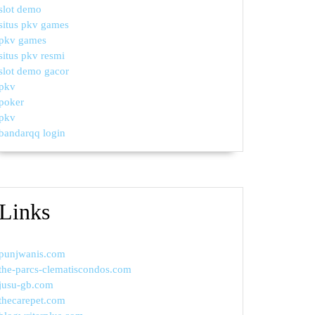
slot demo
situs pkv games
pkv games
situs pkv resmi
slot demo gacor
pkv
poker
pkv
bandarqq login
Links
punjwanis.com
the-parcs-clematiscondos.com
jusu-gb.com
thecarepet.com