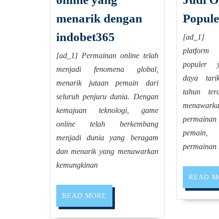
menarik dengan
Popule
Meluncurkan
indobet365
[ad_1] 
dunia
platform
[ad_1] Permainan online telah
permainan
populer 
menjadi fenomena global,
online
daya tar
menarik jutaan pemain dari
yang
tahun ter
seluruh penjuru dunia. Dengan
menarik
menawa
kemajuan teknologi, game
dengan
permainan 
online telah berkembang
pemain, 
indobet365
menjadi dunia yang beragam
permainan 
dan menarik yang menawarkan
kemungkinan
READ M
READ
READ MORE
MORE