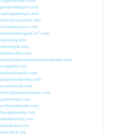
blogwriterplus.com
guestpostingseo.com
casinogambitpro.info
pokerplaymasters.info
courseoncourse.com
bantinbatdongsan247.com
bahednog.info
bahenxgek.info
pertamaskre.com
threadsvideoandphotodownloader.com
techgiddy.com
usalivenetwork.com
jackpotrushonline.info
ucnewshindi.com
freecellphonedatabase.com
gamersrope.com
exellewebmedia.com
free-gamestop.com
sinbadtravels.com
ukmagzine.com
wareztech.org