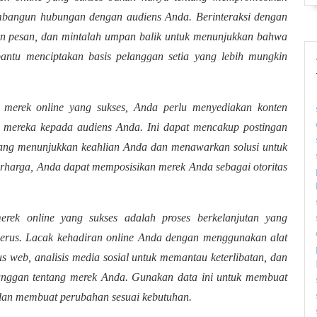
embangun hubungan dengan audiens Anda. Berinteraksi dengan
dan pesan, dan mintalah umpan balik untuk menunjukkan bahwa
ntu menciptakan basis pelanggan setia yang lebih mungkin
merek online yang sukses, Anda perlu menyediakan konten
 mereka kepada audiens Anda. Ini dapat mencakup postingan
l yang menunjukkan keahlian Anda dan menawarkan solusi untuk
harga, Anda dapat memposisikan merek Anda sebagai otoritas
ek online yang sukses adalah proses berkelanjutan yang
erus. Lacak kehadiran online Anda dengan menggunakan alat
tus web, analisis media sosial untuk memantau keterlibatan, dan
langgan tentang merek Anda. Gunakan data ini untuk membuat
 dan membuat perubahan sesuai kebutuhan.