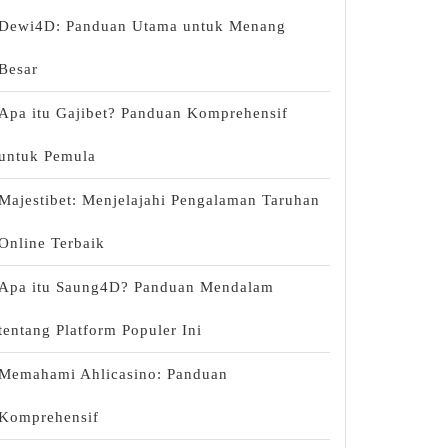
Dewi4D: Panduan Utama untuk Menang
Besar
Apa itu Gajibet? Panduan Komprehensif
untuk Pemula
Majestibet: Menjelajahi Pengalaman Taruhan
Online Terbaik
Apa itu Saung4D? Panduan Mendalam
tentang Platform Populer Ini
Memahami Ahlicasino: Panduan
Komprehensif