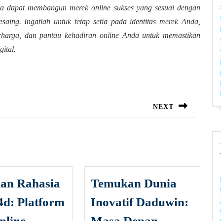
nda dapat membangun merek online sukses yang sesuai dengan
ing. Ingatlah untuk tetap setia pada identitas merek Anda,
erharga, dan pantau kehadiran online Anda untuk memastikan
ital.
NEXT
Next
post:
an Rahasia
Temukan Dunia
d: Platform
Inovatif Daduwin:
nline
Masa Depan