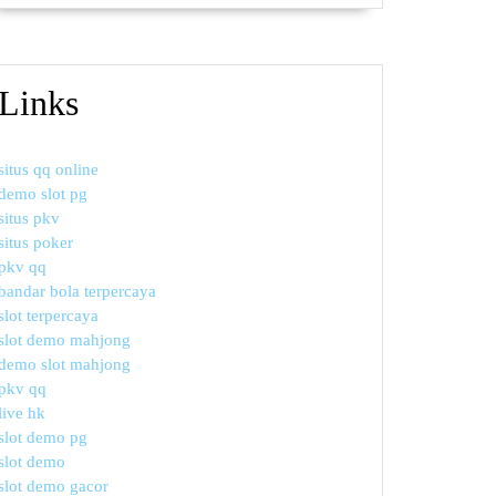
Links
situs qq online
demo slot pg
situs pkv
situs poker
pkv qq
bandar bola terpercaya
slot terpercaya
slot demo mahjong
demo slot mahjong
pkv qq
live hk
slot demo pg
slot demo
slot demo gacor