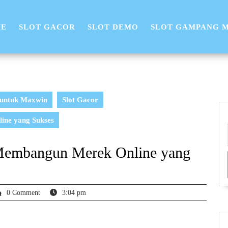
E
SLOT GACOR
SLOT DEMO
SLOT GAMPANG 
 untuk Maxwin
Slot Gacor
ine yang Sukses
 Membangun Merek Online yang
@mypuertoplata.net
0 Comment
3:04 pm