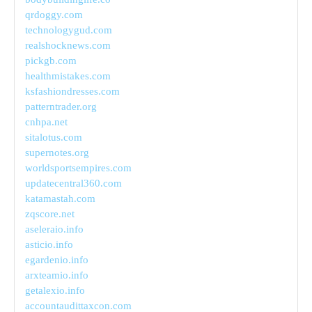
qrdoggy.com
technologygud.com
realshocknews.com
pickgb.com
healthmistakes.com
ksfashiondresses.com
patterntrader.org
cnhpa.net
sitalotus.com
supernotes.org
worldsportsempires.com
updatecentral360.com
katamastah.com
zqscore.net
aseleraio.info
asticio.info
egardenio.info
arxteamio.info
getalexio.info
accountaudittaxcon.com