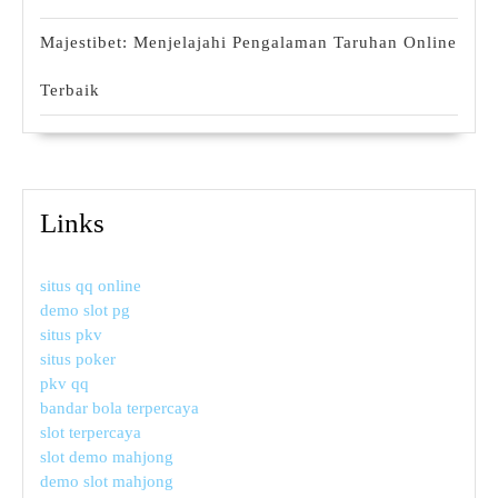
Majestibet: Menjelajahi Pengalaman Taruhan Online
Terbaik
Links
situs qq online
demo slot pg
situs pkv
situs poker
pkv qq
bandar bola terpercaya
slot terpercaya
slot demo mahjong
demo slot mahjong