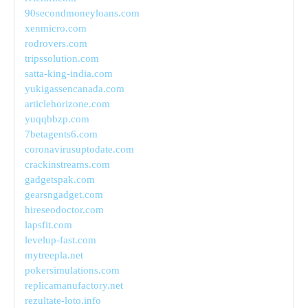
90secondmoneyloans.com
xenmicro.com
rodrovers.com
tripssolution.com
satta-king-india.com
yukigassencanada.com
articlehorizone.com
yuqqbbzp.com
7betagents6.com
coronavirusuptodate.com
crackinstreams.com
gadgetspak.com
gearsngadget.com
hireseodoctor.com
lapsfit.com
levelup-fast.com
mytreepla.net
pokersimulations.com
replicamanufactory.net
rezultate-loto.info