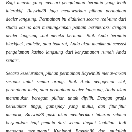
Bagi mereka yang mencari pengalaman bermain yang lebih
interaktif, Baywin88 juga menawarkan pilihan permainan
dealer langsung. Permainan ini dialirkan secara real-time dari
studio kasino dan memungkinkan pemain berinteraksi dengan
dealer langsung saat mereka bermain. Baik Anda bermain
blackjack, roulette, atau bakarat, Anda akan menikmati sensasi
pengalaman kasino langsung dari kenyamanan rumah Anda
sendiri.
Secara keseluruhan, pilihan permainan Baywin88 menawarkan
sesuatu untuk semua orang. Baik Anda penggemar slot,
permainan meja, atau permainan dealer langsung, Anda akan
menemukan beragam pilihan untuk dipilih. Dengan grafis
berkualitas tinggi, gameplay yang mulus, dan fitur-fitur
menarik, Baywin88 pasti akan memberikan hiburan selama
berjam-jam bagi pemain dari semua tingkat keahlian. Jadi
mengapa menunggu? Kunjungi Baywin88 dan mulailah