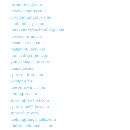
fasthokivip2.com
observersports.com
cryptominingplus.com
aquinoticiaspe.com
longhairedfrenchbulldog.com
lawyersforhire.co
businemarket.com
matahari88play.net
moneydescriptor.com
youthsmagazine.com
painaidee.net
sportsdarkest.com
webtoon.biz
thesportswires.com
hyungpro.com
sportingnewsnet.com
sportstime24day.com
sporteslive.com
theblingblingshields.com
pinkfrenchtipnails.com