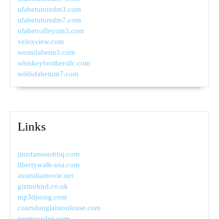
ufabetutoredm3.com
ufabetutoredm7.com
ufabetvalleyum3.com
veloxview.com
westufabetm3.com
whiskeybrothersllc.com
wildufabetum7.com
Links
jimsfamousbbq.com
libertywalk-usa.com
australiamovie.net
gizmobird.co.uk
mp3djsong.com
coursdanglaistoulouse.com
neptunuslex.com