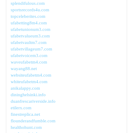
splendifulous.com
sportsrecords4u.com
topceleberites.com
ufabetting8m4.com
ufabetunionum3.com
ufabetvalueum3.com
ufabetvaultm7.com
ufabetvillageum7.com
ufabetvoicem3.com
waveufabetm4.com
wayang88.net
websiteufabetm4.com
whiteufabetm4.com
anikalappy.com
dininghelsinki.info
duanfrescariverside.info
etilerx.com
finestreplica.net
flounderandfumble.com
healthohunt.com