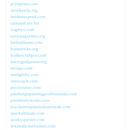
prymprint.com
sportkeeda.org
besttimespend.com
careandcure.biz
cogniyo.com
easymagazines.org
hirfanjilasmi.com
hometricks.org
leathercraftpro.com
microgridpower.org
mixiqo.com
needglobe.com
ortocoach.com
passionawe.com
pittsburghpaintingprofessionals.com
plumberryworks.com
psychoterapiawioletanowak.com
quickultimate.com
quirkyquester.com
sexmedicineformen.com