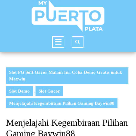
Skip
to
content
Open
Button
Slot PG Soft Gacor Malam Ini, Coba Demo Gratis untuk
Maxwin
Slot Demo
,
Slot Gacor
Menjelajahi Kegembiraan Pilihan Gaming Baywin88
Menjelajahi Kegembiraan Pilihan
Gaming Baywin88