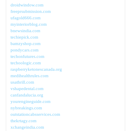
droidwindow.com
freeprsubmission.com
ufagold666.com
myinteriorblog.com
bnewsindia.com
techiepick.com
bamzyshop.com
pondycars.com
techonfutures.com
techoologic.com
raspberryketonescanada.org
medihealthrules.com
usathrill.com
vshapedental.com
canfandalucia.org
yourengineguide.com
nybreakings.com
outstationcabsservices.com
thekrtagy.com
xchangeindia.com