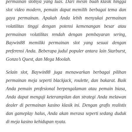
permainan slotnya yang luas. Dari mesin buah klasik hingga
slot video modern, pemain dapat memilih berbagai tema dan
gaya permainan. Apakah Anda lebih menyukai permainan
volatilitas tinggi dengan potensi kemenangan besar atau
permainan volatilitas rendah dengan pembayaran sering,
Baywin88 memiliki permainan slot yang sesuai dengan
preferensi Anda. Beberapa judul populer antara lain Starburst,
Gonzo’s Quest, dan Mega Moolah.
Selain slot, Baywin88 juga menawarkan berbagai pilihan
permainan meja seperti blackjack, roulette, dan bakarat. Baik
Anda pemain profesional berpengalaman atau pemain biasa,
Anda dapat menguji keterampilan dan strategi Anda melawan
dealer di permainan kasino klasik ini. Dengan grafis realistis
dan gameplay halus, Anda akan merasa seperti sedang duduk
di meja kasino kehidupan nyata.