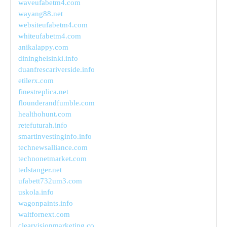
waveufabetm4.com
wayang88.net
websiteufabetm4.com
whiteufabetm4.com
anikalappy.com
dininghelsinki.info
duanfrescariverside.info
etilerx.com
finestreplica.net
flounderandfumble.com
healthohunt.com
retefuturah.info
smartinvestinginfo.info
technewsalliance.com
technonetmarket.com
tedstanger.net
ufabett732um3.com
uskola.info
wagonpaints.info
waitfornext.com
clearvisionmarketing.co