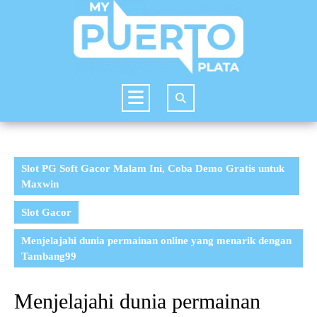
Skip
to
content
Open
Button
Slot PG Soft Gacor Malam Ini, Coba Demo Gratis untuk
Maxwin
Slot Gacor
Menjelajahi dunia permainan online yang menarik dengan
Tambang99
Menjelajahi dunia permainan