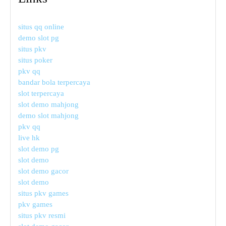
situs qq online
demo slot pg
situs pkv
situs poker
pkv qq
bandar bola terpercaya
slot terpercaya
slot demo mahjong
demo slot mahjong
pkv qq
live hk
slot demo pg
slot demo
slot demo gacor
slot demo
situs pkv games
pkv games
situs pkv resmi