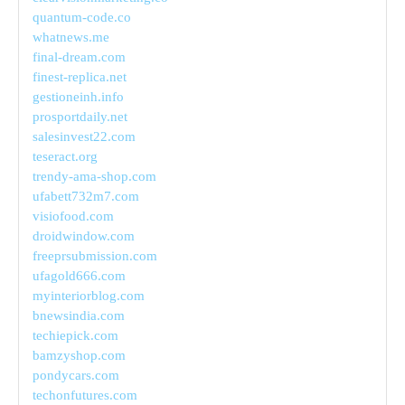
quantum-code.co
whatnews.me
final-dream.com
finest-replica.net
gestioneinh.info
prosportdaily.net
salesinvest22.com
teseract.org
trendy-ama-shop.com
ufabett732m7.com
visiofood.com
droidwindow.com
freeprsubmission.com
ufagold666.com
myinteriorblog.com
bnewsindia.com
techiepick.com
bamzyshop.com
pondycars.com
techonfutures.com