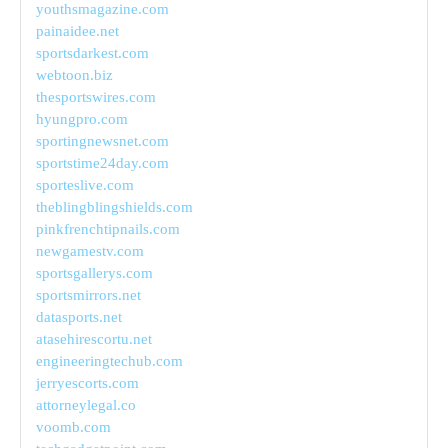
youthsmagazine.com
painaidee.net
sportsdarkest.com
webtoon.biz
thesportswires.com
hyungpro.com
sportingnewsnet.com
sportstime24day.com
sporteslive.com
theblingblingshields.com
pinkfrenchtipnails.com
newgamestv.com
sportsgallerys.com
sportsmirrors.net
datasports.net
atasehirescortu.net
engineeringtechub.com
jerryescorts.com
attorneylegal.co
voomb.com