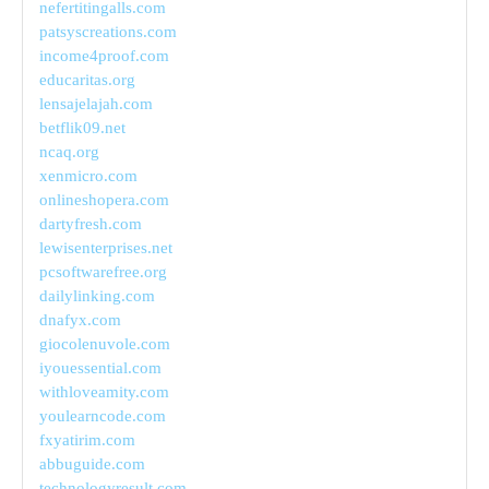
nefertitingalls.com
patsyscreations.com
income4proof.com
educaritas.org
lensajelajah.com
betflik09.net
ncaq.org
xenmicro.com
onlineshopera.com
dartyfresh.com
lewisenterprises.net
pcsoftwarefree.org
dailylinking.com
dnafyx.com
giocolenuvole.com
iyouessential.com
withloveamity.com
youlearncode.com
fxyatirim.com
abbuguide.com
technologyresult.com