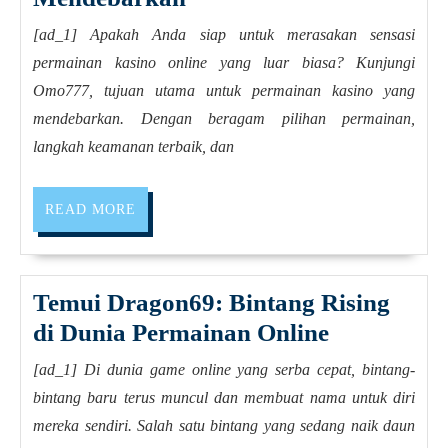
Tujuan
[ad_1] Apakah Anda siap untuk merasakan sensasi
Utama
permainan kasino online yang luar biasa? Kunjungi
Permainan
Omo777, tujuan utama untuk permainan kasino yang
Kasino
mendebarkan. Dengan beragam pilihan permainan,
yang
langkah keamanan terbaik, dan
Mendebarkan
READ
READ MORE
MORE
Temui Dragon69: Bintang Rising
Temui
di Dunia Permainan Online
Dragon69:
[ad_1] Di dunia game online yang serba cepat, bintang-
Bintang
bintang baru terus muncul dan membuat nama untuk diri
Rising
mereka sendiri. Salah satu bintang yang sedang naik daun