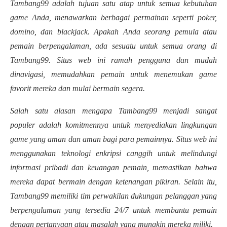
Tambang99 adalah tujuan satu atap untuk semua kebutuhan
game Anda, menawarkan berbagai permainan seperti poker,
domino, dan blackjack. Apakah Anda seorang pemula atau
pemain berpengalaman, ada sesuatu untuk semua orang di
Tambang99. Situs web ini ramah pengguna dan mudah
dinavigasi, memudahkan pemain untuk menemukan game
favorit mereka dan mulai bermain segera.
Salah satu alasan mengapa Tambang99 menjadi sangat
populer adalah komitmennya untuk menyediakan lingkungan
game yang aman dan aman bagi para pemainnya. Situs web ini
menggunakan teknologi enkripsi canggih untuk melindungi
informasi pribadi dan keuangan pemain, memastikan bahwa
mereka dapat bermain dengan ketenangan pikiran. Selain itu,
Tambang99 memiliki tim perwakilan dukungan pelanggan yang
berpengalaman yang tersedia 24/7 untuk membantu pemain
dengan pertanyaan atau masalah yang mungkin mereka miliki.