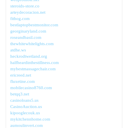
steroids-store.co
arteydecoracion.net
fithog.com
bestlaptopbestmonitor.com
georginaryland.com
roseandbasil.com
thewhitewhitelights.com
atdhe.ws
heckrodtwetland.org
halfheardinthestillness.com
mybestmassagechair.com
ericreed.net
fluxetine.com
mobilecasino8760.com
betqq3.net
casinoloans5.us
CasinoAuction.us
kipooglecouk.us
mykitchennhome.com
aumoulinvert.com