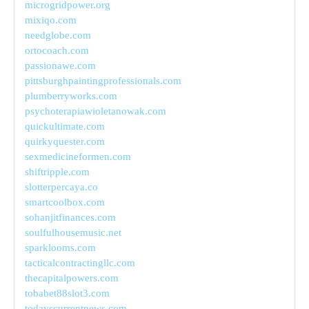
microgridpower.org
mixiqo.com
needglobe.com
ortocoach.com
passionawe.com
pittsburghpaintingprofessionals.com
plumberryworks.com
psychoterapiawioletanowak.com
quickultimate.com
quirkyquester.com
sexmedicineformen.com
shiftripple.com
slotterpercaya.co
smartcoolbox.com
sohanjitfinances.com
soulfulhousemusic.net
sparklooms.com
tacticalcontractingllc.com
thecapitalpowers.com
tobabet88slot3.com
todayscurrentnews.com