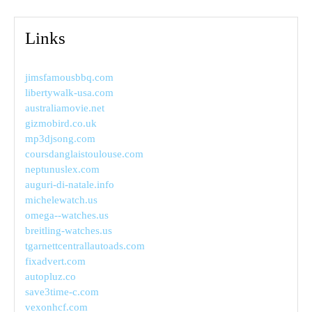
Links
jimsfamousbbq.com
libertywalk-usa.com
australiamovie.net
gizmobird.co.uk
mp3djsong.com
coursdanglaistoulouse.com
neptunuslex.com
auguri-di-natale.info
michelewatch.us
omega--watches.us
breitling-watches.us
tgarnettcentrallautoads.com
fixadvert.com
autopluz.co
save3time-c.com
vexonhcf.com