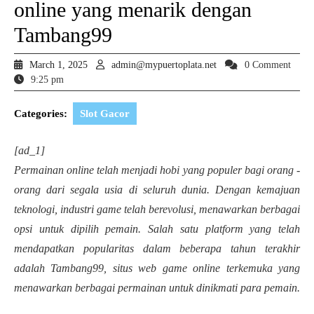
online yang menarik dengan
Tambang99
March
admin@mypuertoplata.n
March 1, 2025
admin@mypuertoplata.net
0 Comment
1,
9:25 pm
2025
Categories:
Slot Gacor
[ad_1]
Permainan online telah menjadi hobi yang populer bagi orang -
orang dari segala usia di seluruh dunia. Dengan kemajuan
teknologi, industri game telah berevolusi, menawarkan berbagai
opsi untuk dipilih pemain. Salah satu platform yang telah
mendapatkan popularitas dalam beberapa tahun terakhir
adalah Tambang99, situs web game online terkemuka yang
menawarkan berbagai permainan untuk dinikmati para pemain.